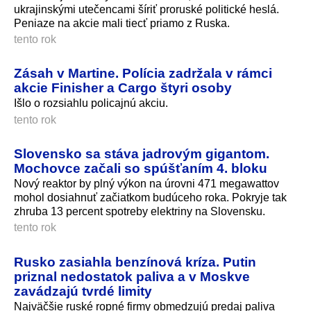
ukrajinskými utečencami šíriť proruské politické heslá.
Peniaze na akcie mali tiecť priamo z Ruska.
tento rok
Zásah v Martine. Polícia zadržala v rámci
akcie Finisher a Cargo štyri osoby
Išlo o rozsiahlu policajnú akciu.
tento rok
Slovensko sa stáva jadrovým gigantom.
Mochovce začali so spúšťaním 4. bloku
Nový reaktor by plný výkon na úrovni 471 megawattov
mohol dosiahnuť začiatkom budúceho roka. Pokryje tak
zhruba 13 percent spotreby elektriny na Slovensku.
tento rok
Rusko zasiahla benzínová kríza. Putin
priznal nedostatok paliva a v Moskve
zavádzajú tvrdé limity
Najväčšie ruské ropné firmy obmedzujú predaj paliva