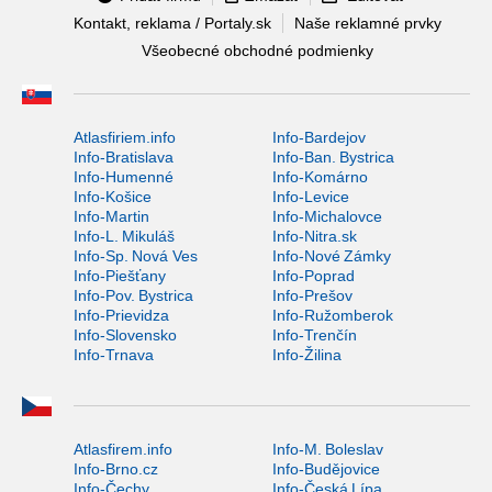
Kontakt, reklama / Portaly.sk
Naše reklamné prvky
Všeobecné obchodné podmienky
Atlasfiriem.info
Info-Bardejov
Info-Bratislava
Info-Ban. Bystrica
Info-Humenné
Info-Komárno
Info-Košice
Info-Levice
Info-Martin
Info-Michalovce
Info-L. Mikuláš
Info-Nitra.sk
Info-Sp. Nová Ves
Info-Nové Zámky
Info-Piešťany
Info-Poprad
Info-Pov. Bystrica
Info-Prešov
Info-Prievidza
Info-Ružomberok
Info-Slovensko
Info-Trenčín
Info-Trnava
Info-Žilina
Atlasfirem.info
Info-M. Boleslav
Info-Brno.cz
Info-Budějovice
Info-Čechy
Info-Česká Lípa