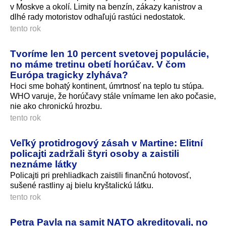
v Moskve a okolí. Limity na benzín, zákazy kanistrov a
dlhé rady motoristov odhaľujú rastúci nedostatok.
tento rok
Tvoríme len 10 percent svetovej populácie,
no máme tretinu obetí horúčav. V čom
Európa tragicky zlyháva?
Hoci sme bohatý kontinent, úmrtnosť na teplo tu stúpa.
WHO varuje, že horúčavy stále vnímame len ako počasie,
nie ako chronickú hrozbu.
tento rok
Veľký protidrogový zásah v Martine: Elitní
policajti zadržali štyri osoby a zaistili
neznáme látky
Policajti pri prehliadkach zaistili finančnú hotovosť,
sušené rastliny aj bielu kryštalickú látku.
tento rok
Petra Pavla na samit NATO akreditovali, no