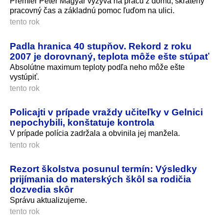
Premiér Péter Magyar vyzýva na prácu z domu, skrátený
pracovný čas a základnú pomoc ľuďom na ulici.
tento rok
Padla hranica 40 stupňov. Rekord z roku
2007 je dorovnaný, teplota môže ešte stúpať
Absolútne maximum teploty podľa neho môže ešte
vystúpiť.
tento rok
Policajti v prípade vraždy učiteľky v Gelnici
nepochybili, konštatuje kontrola
V prípade polícia zadržala a obvinila jej manžela.
tento rok
Rezort školstva posunul termín: Výsledky
prijímania do materských škôl sa rodičia
dozvedia skôr
Správu aktualizujeme.
tento rok