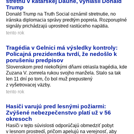
stretnú v katarskej Dauhe, vyhlásil Donald
Trump
Donald Trump na Truth Social oznámil stretnutie, no
iránska diplomacia správy predtým poprela. Rozporuplné
signály prichádzajú uprostred rastúceho napätia.
tento rok
Tragédia v Gelnici má výsledky kontroly:
Policajná prezidentka tvrdí, že nedošlo k
porušeniu predpisov
Slovenskom pred niekoľkými dňami otriasla tragédia, kde
Zuzana V. zomrela rukou svojho manžela. Stalo sa tak
len 11 dní po tom, čo bol muž prepustený
z vyšetrovacej väzby.
tento rok
Hasiči varujú pred lesnými požiarmi:
Zvýšené nebezpečenstvo platí už v 56
okresoch
Hasiči v tejto súvislosti odporúčajú obmedziť pobyt
v lesnom prostredí, pričom apelujú na verejnosť, aby