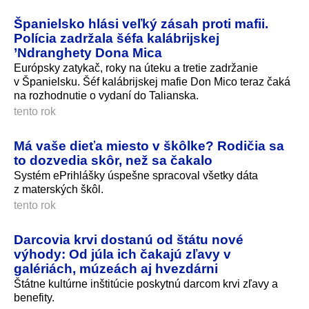
Španielsko hlási veľký zásah proti mafii.
Polícia zadržala šéfa kalábrijskej
’Ndranghety Dona Mica
Európsky zatykač, roky na úteku a tretie zadržanie
v Španielsku. Šéf kalábrijskej mafie Don Mico teraz čaká
na rozhodnutie o vydaní do Talianska.
tento rok
Má vaše dieťa miesto v škôlke? Rodičia sa
to dozvedia skôr, než sa čakalo
Systém ePrihlášky úspešne spracoval všetky dáta
z materských škôl.
tento rok
Darcovia krvi dostanú od štátu nové
výhody: Od júla ich čakajú zľavy v
galériách, múzeách aj hvezdárni
Štátne kultúrne inštitúcie poskytnú darcom krvi zľavy a
benefity.