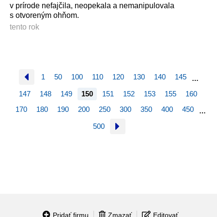
v prírode nefajčila, neopekala a nemanipulovala
s otvoreným ohňom.
tento rok
1
50
100
110
120
130
140
145
…
147
148
149
150
151
152
153
155
160
170
180
190
200
250
300
350
400
450
…
500
Pridať firmu
Zmazať
Editovať