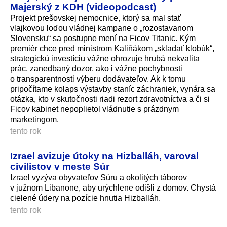
Majerský z KDH (videopodcast)
Projekt prešovskej nemocnice, ktorý sa mal stať
vlajkovou loďou vládnej kampane o „rozostavanom
Slovensku“ sa postupne mení na Ficov Titanic. Kým
premiér chce pred ministrom Kaliňákom „skladať klobúk“,
strategickú investíciu vážne ohrozuje hrubá nekvalita
prác, zanedbaný dozor, ako i vážne pochybnosti
o transparentnosti výberu dodávateľov. Ak k tomu
pripočítame kolaps výstavby staníc záchraniek, vynára sa
otázka, kto v skutočnosti riadi rezort zdravotníctva a či si
Ficov kabinet nepoplietol vládnutie s prázdnym
marketingom.
tento rok
Izrael avizuje útoky na Hizballáh, varoval
civilistov v meste Súr
Izrael vyzýva obyvateľov Súru a okolitých táborov
v južnom Libanone, aby urýchlene odišli z domov. Chystá
cielené údery na pozície hnutia Hizballáh.
tento rok