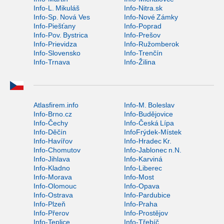
Info-L. Mikuláš
Info-Nitra.sk
Info-Sp. Nová Ves
Info-Nové Zámky
Info-Piešťany
Info-Poprad
Info-Pov. Bystrica
Info-Prešov
Info-Prievidza
Info-Ružomberok
Info-Slovensko
Info-Trenčín
Info-Trnava
Info-Žilina
Atlasfirem.info
Info-M. Boleslav
Info-Brno.cz
Info-Budějovice
Info-Čechy
Info-Česká Lípa
Info-Děčín
InfoFrýdek-Místek
Info-Havířov
Info-Hradec Kr.
Info-Chomutov
Info-Jablonec n.N.
Info-Jihlava
Info-Karviná
Info-Kladno
Info-Liberec
Info-Morava
Info-Most
Info-Olomouc
Info-Opava
Info-Ostrava
Info-Pardubice
Info-Plzeň
Info-Praha
Info-Přerov
Info-Prostějov
Info-Teplice
Info-Třebíč