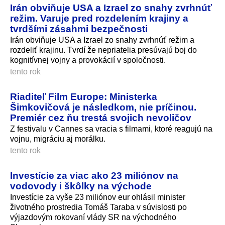
Irán obviňuje USA a Izrael zo snahy zvrhnúť
režim. Varuje pred rozdelením krajiny a
tvrdšími zásahmi bezpečnosti
Irán obviňuje USA a Izrael zo snahy zvrhnúť režim a
rozdeliť krajinu. Tvrdí že nepriatelia presúvajú boj do
kognitívnej vojny a provokácií v spoločnosti.
tento rok
Riaditeľ Film Europe: Ministerka
Šimkovičová je následkom, nie príčinou.
Premiér cez ňu trestá svojich nevoličov
Z festivalu v Cannes sa vracia s filmami, ktoré reagujú na
vojnu, migráciu aj morálku.
tento rok
Investície za viac ako 23 miliónov na
vodovody i škôlky na východe
Investície za vyše 23 miliónov eur ohlásil minister
životného prostredia Tomáš Taraba v súvislosti po
výjazdovým rokovaní vlády SR na východného