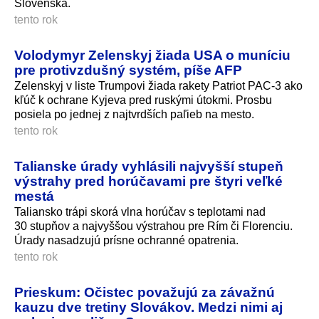
Slovenska.
tento rok
Volodymyr Zelenskyj žiada USA o muníciu
pre protivzdušný systém, píše AFP
Zelenskyj v liste Trumpovi žiada rakety Patriot PAC-3 ako
kľúč k ochrane Kyjeva pred ruskými útokmi. Prosbu
posiela po jednej z najtvrdších paľieb na mesto.
tento rok
Talianske úrady vyhlásili najvyšší stupeň
výstrahy pred horúčavami pre štyri veľké
mestá
Taliansko trápi skorá vlna horúčav s teplotami nad
30 stupňov a najvyššou výstrahou pre Rím či Florenciu.
Úrady nasadzujú prísne ochranné opatrenia.
tento rok
Prieskum: Očistec považujú za závažnú
kauzu dve tretiny Slovákov. Medzi nimi aj