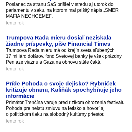
Poslanec za stranu SaS prišiel v stredu aj utorok do
parlamentu v saku, na ktorom mal prišitý nápis „SMER
MAFIA NECHCEME!“.
tento rok
Trumpova Rada mieru dosiaľ nezískala
žiadne príspevky, píše Financial Times
Trumpova Rada mieru má od krajín sveta sľúbených
17 miliárd dolárov, fond Svetovej banky je však prázdny.
Peniaze viaznu a Gaza na obnovu stále čaká.
tento rok
Príde Pohoda o svoje dejisko? Rybníček
kritizuje obranu, Kaliňák spochybňuje jeho
informácie
Primátor Trenčína varuje pred rizikom ohrozenia festivalu
Pohoda pre neistú zmluvu na letisko a hovorí aj
o politickom tlaku na slobodný kultúrny priestor.
tento rok