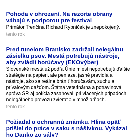
Pohoda v ohrození. Na rezorte obrany
váhajú s podporou pre festival
Primátor Trenčína Richard Rybníček je znepokojený.
tento rok
Pred tunelom Branisko zadržali nelegálnu
zásielku psov. Mestá potrebujú nástroje,
aby zvládli horúčavy (EKOvýber)
Slovenské mestá už podľa Únie miest nepotrebujú ďalšie
stratégie na papieri, ale peniaze, jasné pravidlá a
nástroje, ako sa reálne brániť horúčavám, suchu a
prívalovým dažďom. Štátna veterinárna a potravinová
správa SR aj polícia zasahovali pri viacerých prípadoch
nelegálneho prevozu zvierat a v množiarňach.
tento rok
Požiadal o ochrannú známku. Hlina opäť
prišiel do práce v saku s nášivkou. Vykázal
ho Danko zo sály?