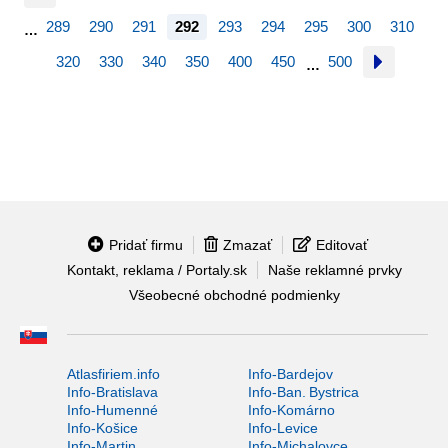
289
290
291
292
293
294
295
300
310
…
320
330
340
350
400
450
500
…
Pridať firmu
Zmazať
Editovať
Kontakt, reklama / Portaly.sk
Naše reklamné prvky
Všeobecné obchodné podmienky
Atlasfiriem.info
Info-Bardejov
Info-Bratislava
Info-Ban. Bystrica
Info-Humenné
Info-Komárno
Info-Košice
Info-Levice
Info-Martin
Info-Michalovce