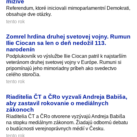
mizivé
Referendum, ktoré iniciovali mimoparlamentní Demokrati,
obsahuje dve otázky.
tento rok
Zomrel hrdina druhej svetovej vojny. Rumun
Ilie Ciocan sa len o deň nedožil 113.
narodenín
Podplukovník vo výslužbe Ilie Ciocan patril k najstarším
veteránom druhej svetovej vojny v Európe. Rumuni si
pripomínajú jeho mimoriadny príbeh ako svedectvo
celého storočia.
tento rok
Riaditelia ČT a ČRo vyzvali Andreja Babiša,
aby zastavil rokovanie o mediálnych
zákonoch
Riaditelia ČT a ČRo otvorene vyzývajú Andreja Babiša
na stopku mediálnym zákonom. Žiadajú odbornú debatu
o budúcnosti verejnoprávnych médií v Česku.
tento rok