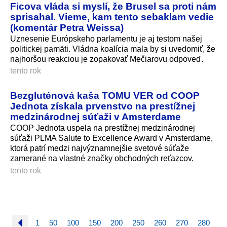
Ficova vláda si myslí, že Brusel sa proti nám
sprisahal. Vieme, kam tento sebaklam vedie
(komentár Petra Weissa)
Uznesenie Európskeho parlamentu je aj testom našej
politickej pamäti. Vládna koalícia mala by si uvedomiť, že
najhoršou reakciou je zopakovať Mečiarovu odpoveď.
tento rok
Bezgluténová kaša TOMU VER od COOP
Jednota získala prvenstvo na prestížnej
medzinárodnej súťaži v Amsterdame
COOP Jednota uspela na prestížnej medzinárodnej
súťaži PLMA Salute to Excellence Award v Amsterdame,
ktorá patrí medzi najvýznamnejšie svetové súťaže
zamerané na vlastné značky obchodných reťazcov.
tento rok
1
50
100
150
200
250
260
270
280