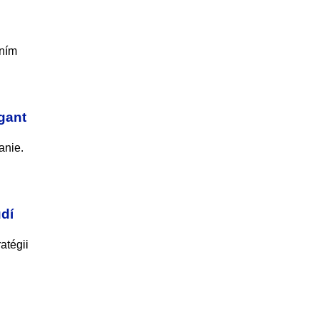
e
aním
gant
anie.
udí
atégii