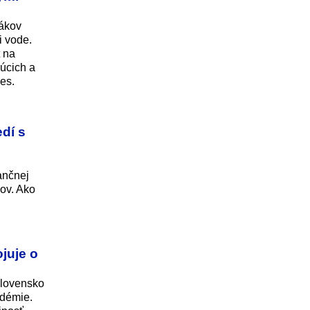
lákov
i vode.
t na
júcich a
es.
dí s
ančnej
ov. Ako
juje o
Slovensko
adémie.