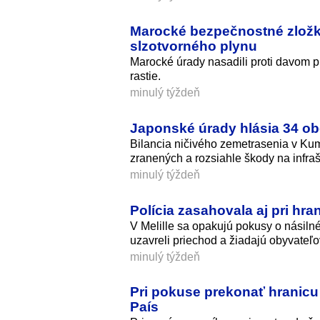
Marocké bezpečnostné zložk
slzotvorného plynu
Marocké úrady nasadili proti davom pr
rastie.
minulý týždeň
Japonské úrady hlásia 34 ob
Bilancia ničivého zemetrasenia v Kum
zranených a rozsiahle škody na infraš
minulý týždeň
Polícia zasahovala aj pri hra
V Melille sa opakujú pokusy o násilné
uzavreli priechod a žiadajú obyvateľ
minulý týždeň
Pri pokuse prekonať hranicu 
País