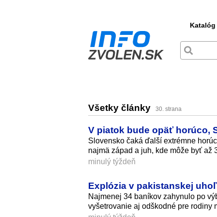
Katalóg
Všetky články
30. strana
V piatok bude opäť horúco,
Slovensko čaká ďalší extrémne horúci
najmä západ a juh, kde môže byť až 
minulý týždeň
Explózia v pakistanskej uhoľ
Najmenej 34 baníkov zahynulo po výb
vyšetrovanie aj odškodné pre rodiny 