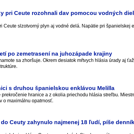
y pri Ceute rozohnali dav pomocou vodných diel
i Ceute slzotvorný plyn aj vodné delá. Napätie pri španielskej 
etí po zemetrasení na juhozápade krajiny
amote sa zhoršuje. Okrem desiatok mŕtvych hlásia úrady aj ťa
truktúre.
nici s druhou španielskou enklávou Melilla
 prekročenie hranice a z okolia priechodu hlásia streľbu. Miest
ov o maximálnu opatrnosť.
do Ceuty zahynulo najmenej 18 ľudí, píše denník