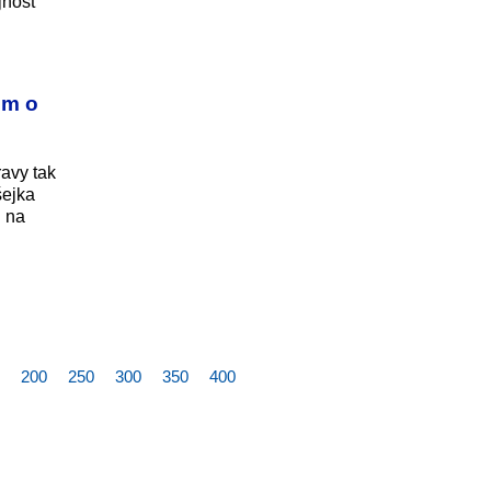
jnosť
om o
ravy tak
šejka
j na
200
250
300
350
400