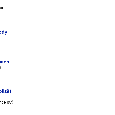
stu
vody
iach
r
ližší
chce byť