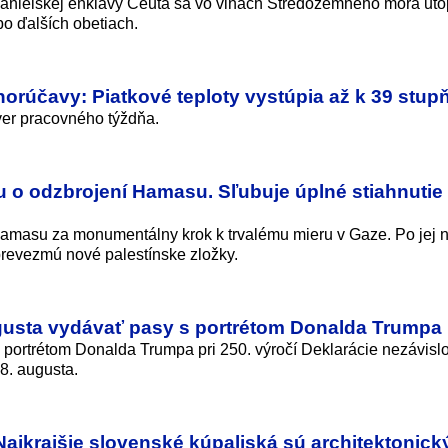
panielskej enklávy Ceuta sa vo vlnách Stredozemného mora uto
po ďalších obetiach.
orúčavy: Piatkové teploty vystúpia až k 39 stu
er pracovného týždňa.
 o odzbrojení Hamasu. Sľubuje úplné stiahnutie
amasu za monumentálny krok k trvalému mieru v Gaze. Po jej 
prevezmú nové palestínske zložky.
gusta vydávať pasy s portrétom Donalda Trumpa
ortrétom Donalda Trumpa pri 250. výročí Deklarácie nezávislos
8. augusta.
 Najkrajšie slovenské kúpaliská sú architektonick