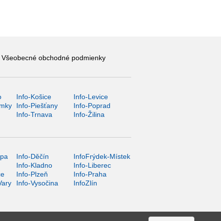
Všeobecné obchodné podmienky
o
Info-Košice
Info-Levice
ámky
Info-Piešťany
Info-Poprad
Info-Trnava
Info-Žilina
ípa
Info-Děčín
InfoFrýdek-Místek
Info-Kladno
Info-Liberec
ce
Info-Plzeň
Info-Praha
Vary
Info-Vysočina
InfoZlín