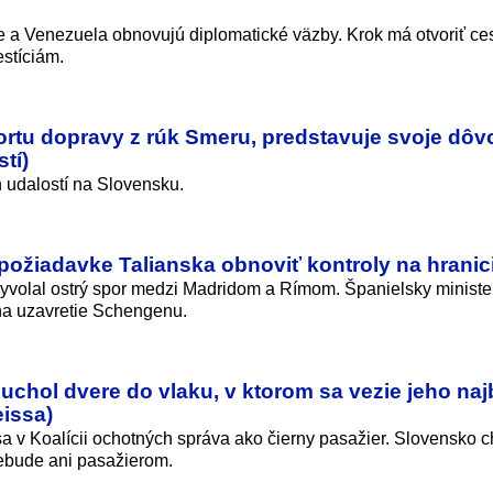
e a Venezuela obnovujú diplomatické väzby. Krok má otvoriť ce
estíciám.
ortu dopravy z rúk Smeru, predstavuje svoje dô
tí)
udalostí na Slovensku.
 požiadavke Talianska obnoviť kontroly na hranic
yvolal ostrý spor medzi Madridom a Rímom. Španielsky ministe
 na uzavretie Schengenu.
uchol dvere do vlaku, v ktorom sa vezie jeho najb
issa)
sa v Koalícii ochotných správa ako čierny pasažier. Slovensko 
nebude ani pasažierom.