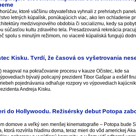
úpeme
horúčav, ktoré väčšinu obyvateľstva vyhnali z prehriatych pane
stvo letných kúpalísk, ponúkajúcich viac, ako len ochladenie pr
chitektúry medzivojnového obdobia či socializmu, kedy sa poby
nou súčasťou kultu zdravého tela. Presadzovaná rekreácia pracu
preč spolu s minulým režimom, no viaceré kúpaliská fungujú dodn
stec Kisku. Tvrdí, že časová os vyšetrovania nese
) reagoval na pokračovanie procesu v kauze Očistec, kde sa
 výpovediach bývalý policajný prezident Tibor Gašpar a exšéf fin
 priebeh pojednávania odhaľuje rozpory vo výpovediach kajúcnik
rezidenta Andreja Kisku.
eri do Hollywoodu. Režisérsky debut Potopa zabo
enom domove a veľký sen menšej kinematografie – Potopa bude 
, ktorá rozvírila hladinu doma, teraz mieri do vôd americkej Ak