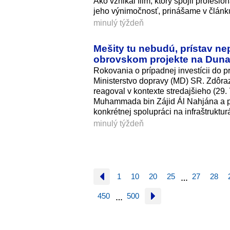
Ako vznikal film, ktorý spojil profesi
jeho výnimočnosť, prinášame v článk
minulý týždeň
Mešity tu nebudú, prístav n
obrovskom projekte na Duna
Rokovania o prípadnej investícii do p
Ministerstvo dopravy (MD) SR. Zdôrazn
reagoval v kontexte stredajšieho (29
Muhammada bin Zájid Ál Nahjána a pr
konkrétnej spolupráci na infraštruktu
minulý týždeň
1
10
20
25
27
28
…
450
500
…