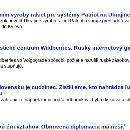
ím výroby rakiet pre systémy Patriot na Ukrajin
ok povoliť Ukrajine výrobu rakiet Patriot a varuje pred udeľov
ú do Kyjeva.
istické centrum Wildberries. Ruský internetový gi
dberries vo Volgograde spôsobil požiar a narušil ruské zásobov
a stupňujú.
vensku je cudzinec. Zistili sme, kto nahrádza ľ
u
ahraničia, napriek tomu podľa odborníkov chýba diskusia o str
ovú éru vzťahov. Obnovená diplomacia má riešiť