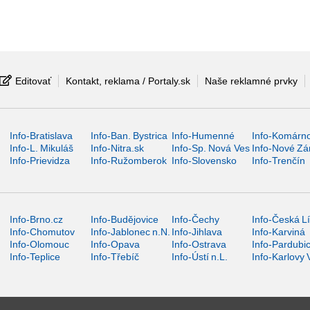
Editovať
Kontakt, reklama / Portaly.sk
Naše reklamné prvky
Info-Bratislava
Info-Ban. Bystrica
Info-Humenné
Info-Komárn
Info-L. Mikuláš
Info-Nitra.sk
Info-Sp. Nová Ves
Info-Nové Z
Info-Prievidza
Info-Ružomberok
Info-Slovensko
Info-Trenčín
Info-Brno.cz
Info-Budějovice
Info-Čechy
Info-Česká L
Info-Chomutov
Info-Jablonec n.N.
Info-Jihlava
Info-Karviná
Info-Olomouc
Info-Opava
Info-Ostrava
Info-Pardubi
Info-Teplice
Info-Třebíč
Info-Ústí n.L.
Info-Karlovy 