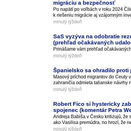
migráciu a bezpečnosť
Po napätí po voľbách v roku 2024 Čil
k riešeniu migrácie aj vzájomným inv
minulý týždeň
SaS vyzýva na odobratie rez
(prehľad očakávaných udalos
Prinášame vám prehľad očakávaných 
minulý týždeň
Španielsko sa ohradilo proti
Masový príchod migrantov do Ceuty v
zahraničia odmieta talianske návrhy
minulý týždeň
Robert Fico si hystericky zab
spojenec (komentár Petra We
Andreja Babiša v Česku kritizujú, že 
ako Vasilisa premúdra, no hrozí, že 
minulý týždeň