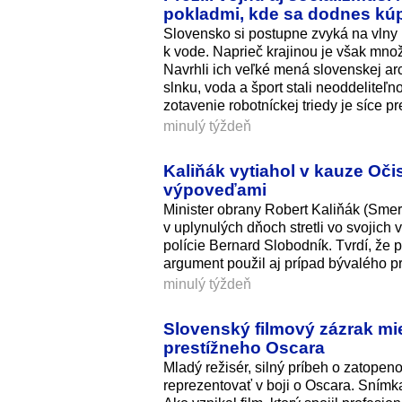
pokladmi, kde sa dodnes k
Slovensko si postupne zvyká na vlny 
k vode. Naprieč krajinou je však množ
Navrhli ich veľké mená slovenskej ar
slnku, voda a šport stali neoddeliteľ
zotavenie robotníckej triedy je síce 
minulý týždeň
Kaliňák vytiahol v kauze Oči
výpoveďami
Minister obrany Robert Kaliňák (Smer
v uplynulých dňoch stretli vo svojich
polície Bernard Slobodník. Tvrdí, že
argument použil aj prípad bývalého p
minulý týždeň
Slovenský filmový zázrak mi
prestížneho Oscara
Mladý režisér, silný príbeh o zatop
reprezentovať v boji o Oscara. Snímka