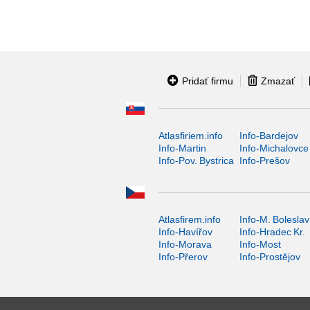
Pridať firmu
Zmazať
Atlasfiriem.info
Info-Bardejov
Info-Martin
Info-Michalovce
Info-Pov. Bystrica
Info-Prešov
Atlasfirem.info
Info-M. Boleslav
Info-Havířov
Info-Hradec Kr.
Info-Morava
Info-Most
Info-Přerov
Info-Prostějov