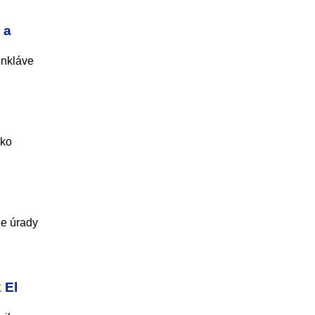
 a
enkláve
žko
ne úrady
 El