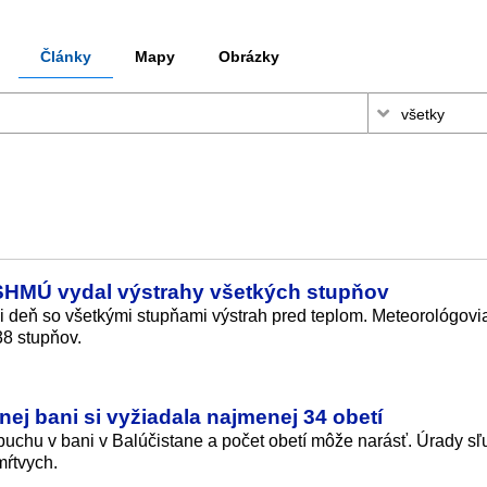
Články
Mapy
Obrázky
 SHMÚ vydal výstrahy všetkých stupňov
 deň so všetkými stupňami výstrah pred teplom. Meteorológovi
38 stupňov.
nej bani si vyžiadala najmenej 34 obetí
uchu v bani v Balúčistane a počet obetí môže narásť. Úrady sľ
mŕtvych.