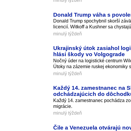
minulý týždeň
Donald Trump váha s povolen
Donald Trump spochybnil skorší záväz
licencií. Witkoff a Kushner sa chystaj
minulý týždeň
Ukrajinský útok zasiahol log
hlási škody vo Volgograde
Nočný úder na logistické centrum Wil
Útoky na zázemie ruskej ekonomiky s
minulý týždeň
Každý 14. zamestnanec na Slo
odchádzajúcich do dôchodk
Každý 14. zamestnanec pochádza zo z
migrácie.
minulý týždeň
Čile a Venezuela otvárajú n