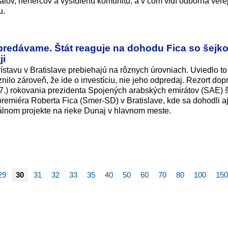
onálov, nehercov a vysídlenú komunitu, a v čom vidí odborná vere
u.
epredávame. Štát reaguje na dohodu Fica so šejk
ji
rístavu v Bratislave prebiehajú na rôznych úrovniach. Uviedlo to
ilo zároveň, že ide o investíciu, nie jeho odpredaj. Rezort dop
. 7.) rokovania prezidenta Spojených arabských emirátov (SAE) 
emiéra Roberta Fica (Smer-SD) v Bratislave, kde sa dohodli a
rálnom projekte na rieke Dunaj v hlavnom meste.
29
30
31
32
33
35
40
50
60
70
80
100
150