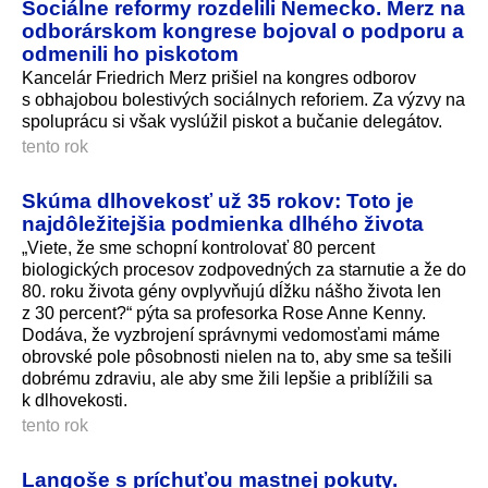
Sociálne reformy rozdelili Nemecko. Merz na
odborárskom kongrese bojoval o podporu a
odmenili ho piskotom
Kancelár Friedrich Merz prišiel na kongres odborov
s obhajobou bolestivých sociálnych reforiem. Za výzvy na
spoluprácu si však vyslúžil piskot a bučanie delegátov.
tento rok
Skúma dlhovekosť už 35 rokov: Toto je
najdôležitejšia podmienka dlhého života
„Viete, že sme schopní kontrolovať 80 percent
biologických procesov zodpovedných za starnutie a že do
80. roku života gény ovplyvňujú dĺžku nášho života len
z 30 percent?“ pýta sa profesorka Rose Anne Kenny.
Dodáva, že vyzbrojení správnymi vedomosťami máme
obrovské pole pôsobnosti nielen na to, aby sme sa tešili
dobrému zdraviu, ale aby sme žili lepšie a priblížili sa
k dlhovekosti.
tento rok
Langoše s príchuťou mastnej pokuty.