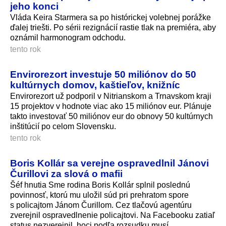
jeho konci
Vláda Keira Starmera sa po histórickej volebnej porážke
ďalej triešti. Po sérii rezignácií rastie tlak na premiéra, aby
oznámil harmonogram odchodu.
tento rok
Envirorezort investuje 50 miliónov do 50
kultúrnych domov, kaštieľov, knižníc
Envirorezort už podporil v Nitrianskom a Trnavskom kraji
15 projektov v hodnote viac ako 15 miliónov eur. Plánuje
takto investovať 50 miliónov eur do obnovy 50 kultúrnych
inštitúcií po celom Slovensku.
tento rok
Boris Kollár sa verejne ospravedlnil Jánovi
Čurillovi za slová o mafii
Šéf hnutia Sme rodina Boris Kollár splnil poslednú
povinnosť, ktorú mu uložil súd pri prehratom spore
s policajtom Jánom Čurillom. Cez tlačovú agentúru
zverejnil ospravedlnenie policajtovi. Na Facebooku zatiaľ
status nezverejnil, hoci podľa rozsudku musí.