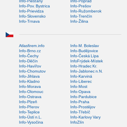
Info-Piešťany
Info-Poprad
Info-Pov. Bystrica
Info-Prešov
Info-Prievidza
Info-Ružomberok
Info-Slovensko
Info-Trenčín
Info-Trnava
Info-Žilina
Atlasfirem.info
Info-M. Boleslav
Info-Brno.cz
Info-Budějovice
Info-Čechy
Info-Česká Lípa
Info-Děčín
InfoFrýdek-Místek
Info-Havířov
Info-Hradec Kr.
Info-Chomutov
Info-Jablonec n.N.
Info-Jihlava
Info-Karviná
Info-Kladno
Info-Liberec
Info-Morava
Info-Most
Info-Olomouc
Info-Opava
Info-Ostrava
Info-Pardubice
Info-Plzeň
Info-Praha
Info-Přerov
Info-Prostějov
Info-Teplice
Info-Třebíč
Info-Ústí n.L.
Info-Karlovy Vary
Info-Vysočina
InfoZlín