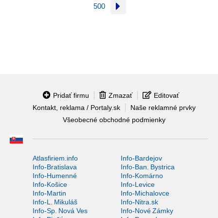
500
Pridať firmu
Zmazať
Editovať
Kontakt, reklama / Portaly.sk
Naše reklamné prvky
Všeobecné obchodné podmienky
Atlasfiriem.info
Info-Bardejov
Info-Bratislava
Info-Ban. Bystrica
Info-Humenné
Info-Komárno
Info-Košice
Info-Levice
Info-Martin
Info-Michalovce
Info-L. Mikuláš
Info-Nitra.sk
Info-Sp. Nová Ves
Info-Nové Zámky