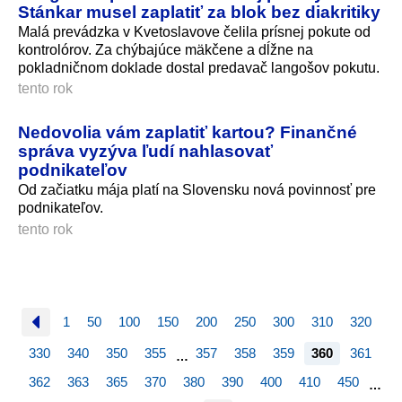
Stánkar musel zaplatiť za blok bez diakritiky
Malá prevádzka v Kvetoslavove čelila prísnej pokute od
kontrolórov. Za chýbajúce mäkčene a dĺžne na
pokladničnom doklade dostal predavač langošov pokutu.
tento rok
Nedovolia vám zaplatiť kartou? Finančné
správa vyzýva ľudí nahlasovať
podnikateľov
Od začiatku mája platí na Slovensku nová povinnosť pre
podnikateľov.
tento rok
1
50
100
150
200
250
300
310
320
330
340
350
355
357
358
359
360
361
…
362
363
365
370
380
390
400
410
450
…