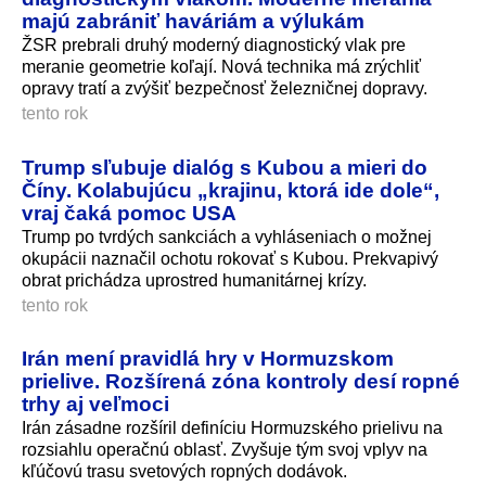
majú zabrániť haváriám a výlukám
ŽSR prebrali druhý moderný diagnostický vlak pre
meranie geometrie koľají. Nová technika má zrýchliť
opravy tratí a zvýšiť bezpečnosť železničnej dopravy.
tento rok
Trump sľubuje dialóg s Kubou a mieri do
Číny. Kolabujúcu „krajinu, ktorá ide dole“,
vraj čaká pomoc USA
Trump po tvrdých sankciách a vyhláseniach o možnej
okupácii naznačil ochotu rokovať s Kubou. Prekvapivý
obrat prichádza uprostred humanitárnej krízy.
tento rok
Irán mení pravidlá hry v Hormuzskom
prielive. Rozšírená zóna kontroly desí ropné
trhy aj veľmoci
Irán zásadne rozšíril definíciu Hormuzského prielivu na
rozsiahlu operačnú oblasť. Zvyšuje tým svoj vplyv na
kľúčovú trasu svetových ropných dodávok.