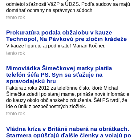
odmietol sťažnosti VšZP a ÚDZS. Podľa sudcov sa majú
domáhať ochrany na správnych súdoch.
tento rok
Prokuratúra podala obžalobu v kauze
Technopol, Na Pávkovú pre zločin krádeže
V kauze figuruje aj podnikateľ Marian Kočner.
tento rok
Mimovládka Šimečkovej matky platila
telefón šéfa PS. Syn sa sťažuje na
spravodajskú hru
Faktúra z roku 2012 za telefónne číslo, ktoré Michal
Šimečka zdedil po starej mame, prináša nové informácie
do kauzy okolo občianskeho združenia. Šéf PS tvrdí, že
ide o únik z bezpečnostných zložiek.
tento rok
Vládna kríza v Británii naberá na obrátkach.
Starmera opúšťajú ďalšie členky a volajú po