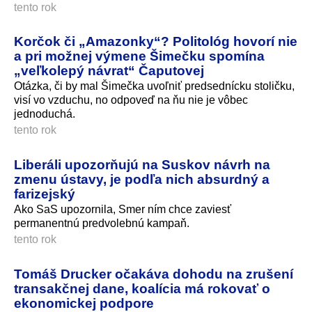
tento rok
Korčok či „Amazonky“? Politológ hovorí nie
a pri možnej výmene Šimečku spomína
„veľkolepý návrat“ Čaputovej
Otázka, či by mal Šimečka uvoľniť predsednícku stoličku,
visí vo vzduchu, no odpoveď na ňu nie je vôbec
jednoduchá.
tento rok
Liberáli upozorňujú na Suskov návrh na
zmenu ústavy, je podľa nich absurdný a
farizejský
Ako SaS upozornila, Smer ním chce zaviesť
permanentnú predvolebnú kampaň.
tento rok
Tomáš Drucker očakáva dohodu na zrušení
transakčnej dane, koalícia má rokovať o
ekonomickej podpore