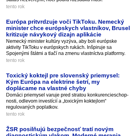
tento rok
Európa pritvrdzuje voči TikToku. Nemecký
minister chce európskych vlastníkov, Brusel
kritizuje návykový dizajn aplikácie
Nemecký minister kultúry vyzýva, aby boli európske
aktivity TikToku v európskych rukách. Inšpiruje sa
Spojenými štátmi a tlačí na zmenu vlastníctva platformy.
tento rok
Toxický koktejl pre slovenský priemysel:
Kým Európa na elektrine šetrí, my
doplácame na vlastné chyby
Domáci priemysel varuje pred stratou konkurencieschop­
nosti, odlevom investícií a „toxickým koktejlom“
regulovaných poplatkov.
tento rok
ŽSR posilňujú bezpečnosť tratí novým
diagnostickým vlakom. Moderné merania