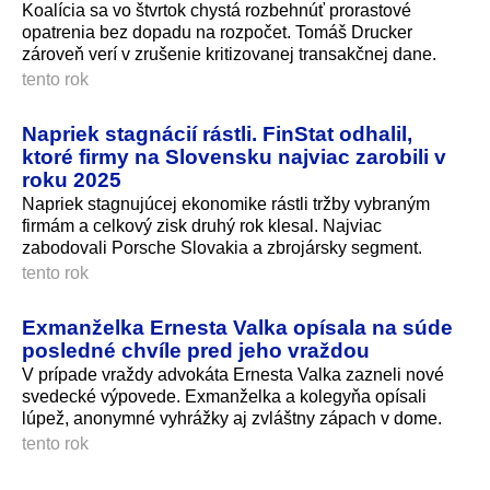
Koalícia sa vo štvrtok chystá rozbehnúť prorastové
opatrenia bez dopadu na rozpočet. Tomáš Drucker
zároveň verí v zrušenie kritizovanej transakčnej dane.
tento rok
Napriek stagnácií rástli. FinStat odhalil,
ktoré firmy na Slovensku najviac zarobili v
roku 2025
Napriek stagnujúcej ekonomike rástli tržby vybraným
firmám a celkový zisk druhý rok klesal. Najviac
zabodovali Porsche Slovakia a zbrojársky segment.
tento rok
Exmanželka Ernesta Valka opísala na súde
posledné chvíle pred jeho vraždou
V prípade vraždy advokáta Ernesta Valka zazneli nové
svedecké výpovede. Exmanželka a kolegyňa opísali
lúpež, anonymné vyhrážky aj zvláštny zápach v dome.
tento rok