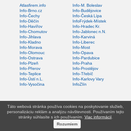
Atlasfirem.info
Info-M. Boleslav
Info-Brno.cz
Info-Budějovice
Info-Čechy
Info-Česká Lípa
Info-Děčín
InfoFrýdek-Místek
Info-Havířov
Info-Hradec Kr.
Info-Chomutov
Info-Jablonec n.N.
Info-Jihlava
Info-Karviná
Info-Kladno
Info-Liberec
Info-Morava
Info-Most
Info-Olomouc
Info-Opava
Info-Ostrava
Info-Pardubice
Info-Plzeň
Info-Praha
Info-Přerov
Info-Prostějov
Info-Teplice
Info-Třebíč
Info-Ústí n.L.
Info-Karlovy Vary
Info-Vysočina
InfoZlín
Táto webová stránka používa cookies na poskytovanie služieb,
personalizáciu reklám a analýzu návštevnosti. Používaním tejto
stránky súhlasíte s ich používaním.
Viac informácií
.
Rozumiem