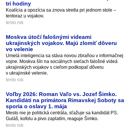
tri hodiny
Koalícia a opozícia sa znova stretla pri jednom stole –
tentoraz u vojakov.
tento rok
Moskva útočí falošnými videami
ukrajinských vojakov. Majú zlomiť dôveru
vo velenie
Umelá inteligencia sa stáva novou zbraňou v informačnej
vojne. Moskva šíri na sociálnych sieťach falošné videá
ukrajinských vojakov s cieľom podkopať dôveru
v ukrajinské velenie.
tento rok
Voľby 2026: Roman Vaľo vs. Jozef Šimko.
Kandidáti na primátora Rimavskej Soboty sa
sporia o oslavy 1. mája
Mesto nie je politická centrála, sťažuje sa kandidát PS.
Guláš, kofolu a pivo zaplatím, reaguje Šimko.
tento rok