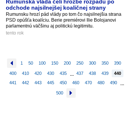
Rumunská vláda čelí hrozbe rozpadu po
odchode najsilnejšej koaličnej strany
Rumunsku hrozí pád vlády po tom čo najsilnejšia strana
PSD opúšťa koalíciu. Berie premiérovi Ilie Bolojanovi
parlamentnú väčšinu aj politickú legitimitu.
tento rok
1
50
100
150
200
250
300
350
390
400
410
420
430
435
437
438
439
440
…
441
442
443
445
450
460
470
480
490
…
500