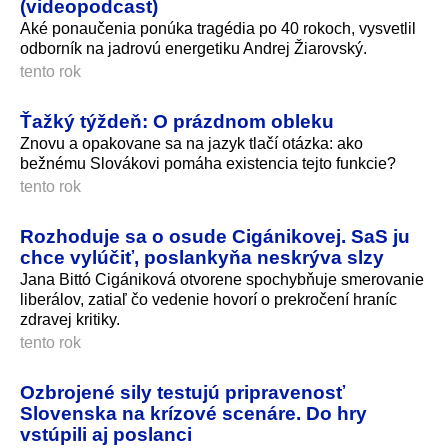
(videopodcast)
Aké ponaučenia ponúka tragédia po 40 rokoch, vysvetlil
odborník na jadrovú energetiku Andrej Žiarovský.
tento rok
Ťažký týždeň: O prázdnom obleku
Znovu a opakovane sa na jazyk tlačí otázka: ako
bežnému Slovákovi pomáha existencia tejto funkcie?
tento rok
Rozhoduje sa o osude Cigánikovej. SaS ju
chce vylúčiť, poslankyňa neskrýva slzy
Jana Bittó Cigániková otvorene spochybňuje smerovanie
liberálov, zatiaľ čo vedenie hovorí o prekročení hraníc
zdravej kritiky.
tento rok
Ozbrojené sily testujú pripravenosť
Slovenska na krízové scenáre. Do hry
vstúpili aj poslanci