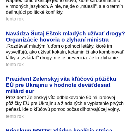
Napriek tomu existuje jedno slovo, ktoré sa udomácnilo
v mnohých jazykoch. A nie, nejde o „müesli“, ale o termín
definujúci politické konflikty.
tento rok
Navádza Šutaj Eštok mladých užívať drogy?
Organizácie hovoria o zlyhaní ministra
„Rozdávať mladým ľuďom o polnoci letáky, ktoré im
vysvetľujú, ako užívať kokaín, ketamín či ako kombinovať
látky a „zvládať“ drogy, nie je prevencia. Je to zlyhanie.
tento rok
Prezident Zelenskyj víta kľúčovú pôžičku
EÚ pre Ukrajinu v hodnote deväťdesiat
miliárd eur
Prezident Zelenskyj víta odblokovanie 90 miliardovej
pôžičky EÚ pre Ukrajinu a žiada rýchle vyplatenie prvých
peňazí. Ide o kľúčovú pomoc počas dlhotrvajúcej voj­ny.
tento rok
Prieskum IPSOS: Vládna koalícia stráca