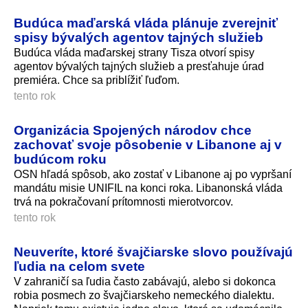
Budúca maďarská vláda plánuje zverejniť
spisy bývalých agentov tajných služieb
Budúca vláda maďarskej strany Tisza otvorí spisy
agentov bývalých tajných služieb a presťahuje úrad
premiéra. Chce sa priblížiť ľuďom.
tento rok
Organizácia Spojených národov chce
zachovať svoje pôsobenie v Libanone aj v
budúcom roku
OSN hľadá spôsob, ako zostať v Libanone aj po vypršaní
mandátu misie UNIFIL na konci roka. Libanonská vláda
trvá na pokračovaní prítomnosti mierotvorcov.
tento rok
Neuveríte, ktoré švajčiarske slovo používajú
ľudia na celom svete
V zahraničí sa ľudia často zabávajú, alebo si dokonca
robia posmech zo švajčiarskeho nemeckého dialektu.