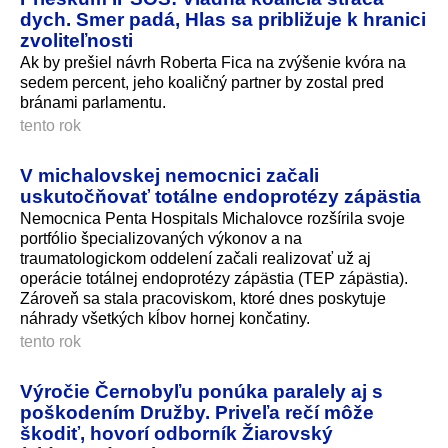
dych. Smer padá, Hlas sa približuje k hranici
zvoliteľnosti
Ak by prešiel návrh Roberta Fica na zvýšenie kvóra na
sedem percent, jeho koaličný partner by zostal pred
bránami parlamentu.
tento rok
V michalovskej nemocnici začali
uskutočňovať totálne endoprotézy zápästia
Nemocnica Penta Hospitals Michalovce rozšírila svoje
portfólio špecializovaných výkonov a na
traumatologickom oddelení začali realizovať už aj
operácie totálnej endoprotézy zápästia (TEP zápästia).
Zároveň sa stala pracoviskom, ktoré dnes poskytuje
náhrady všetkých kĺbov hornej končatiny.
tento rok
Výročie Černobyľu ponúka paralely aj s
poškodením Družby. Priveľa rečí môže
škodiť, hovorí odborník Žiarovský