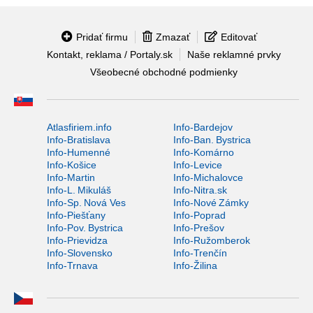
Pridať firmu
Zmazať
Editovať
Kontakt, reklama / Portaly.sk
Naše reklamné prvky
Všeobecné obchodné podmienky
Atlasfiriem.info
Info-Bardejov
Info-Bratislava
Info-Ban. Bystrica
Info-Humenné
Info-Komárno
Info-Košice
Info-Levice
Info-Martin
Info-Michalovce
Info-L. Mikuláš
Info-Nitra.sk
Info-Sp. Nová Ves
Info-Nové Zámky
Info-Piešťany
Info-Poprad
Info-Pov. Bystrica
Info-Prešov
Info-Prievidza
Info-Ružomberok
Info-Slovensko
Info-Trenčín
Info-Trnava
Info-Žilina