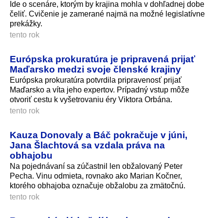
Ide o scenáre, ktorým by krajina mohla v dohľadnej dobe
čeliť. Cvičenie je zamerané najmä na možné legislatívne
prekážky.
tento rok
Európska prokuratúra je pripravená prijať
Maďarsko medzi svoje členské krajiny
Európska prokuratúra potvrdila pripravenosť prijať
Maďarsko a víta jeho expertov. Prípadný vstup môže
otvoriť cestu k vyšetrovaniu éry Viktora Orbána.
tento rok
Kauza Donovaly a Báč pokračuje v júni,
Jana Šlachtová sa vzdala práva na
obhajobu
Na pojednávaní sa zúčastnil len obžalovaný Peter
Pecha. Vinu odmieta, rovnako ako Marian Kočner,
ktorého obhajoba označuje obžalobu za zmätočnú.
tento rok