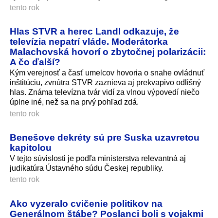
tento rok
Hlas STVR a herec Landl odkazuje, že
televízia nepatrí vláde. Moderátorka
Malachovská hovorí o zbytočnej polarizácii:
A čo ďalší?
Kým verejnosť a časť umelcov hovoria o snahe ovládnuť
inštitúciu, zvnútra STVR zaznieva aj prekvapivo odlišný
hlas. Známa televízna tvár vidí za vlnou výpovedí niečo
úplne iné, než sa na prvý pohľad zdá.
tento rok
Benešove dekréty sú pre Suska uzavretou
kapitolou
V tejto súvislosti je podľa ministerstva relevantná aj
judikatúra Ústavného súdu Českej republiky.
tento rok
Ako vyzeralo cvičenie politikov na
Generálnom štábe? Poslanci boli s vojakmi