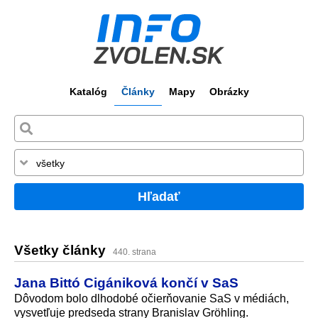
Katalóg
Články
Mapy
Obrázky
Hľadať
Všetky články
440. strana
Jana Bittó Cigániková končí v SaS
Dôvodom bolo dlhodobé očierňovanie SaS v médiách,
vysvetľuje predseda strany Branislav Gröhling.