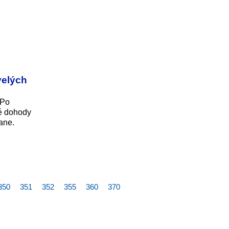
velých
 Po
né dohody
ane.
350
351
352
355
360
370