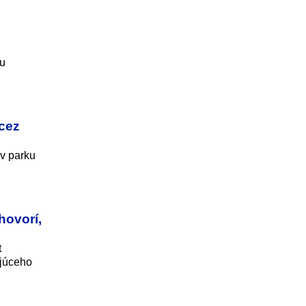
ou
cez
ov parku
hovorí,
t
ujúceho