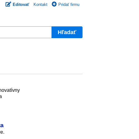
Editovať
Kontakt
Pridať firmu
Hľadať
novatívny
a
ta
e.