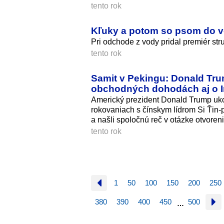
tento rok
Kľuky a potom so psom do vo
Pri odchode z vody pridal premiér str
tento rok
Samit v Pekingu: Donald Tru
obchodných dohodách aj o I
Americký prezident Donald Trump uko
rokovaniach s čínskym lídrom Si Ťin
a našli spoločnú reč v otázke otvore
tento rok
1
50
100
150
200
250
380
390
400
450
500
…