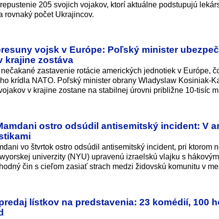
repustenie 205 svojich vojakov, ktorí aktuálne podstupujú lekár
a rovnaký počet Ukrajincov.
presuny vojsk v Európe: Poľský minister ubezpeč
v krajine zostáva
 nečakané zastavenie rotácie amerických jednotiek v Európe, č
ého krídla NATO. Poľský minister obrany Wladyslaw Kosiniak-
ojakov v krajine zostane na stabilnej úrovni približne 10-tisíc 
mdani ostro odsúdil antisemitský incident: V ar
astikami
ni vo štvrtok ostro odsúdil antisemitský incident, pri ktorom 
ewyorskej univerzity (NYU) upravenú izraelskú vlajku s hákovými
ahodný čin s cieľom zasiať strach medzi židovskú komunitu v me
redaj lístkov na predstavenia: 23 komédií, 100 h
d