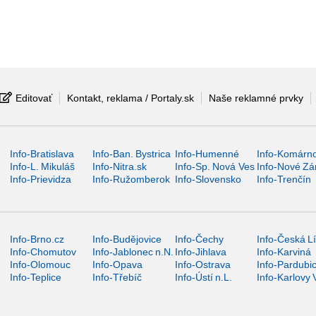
Editovať
Kontakt, reklama / Portaly.sk
Naše reklamné prvky
Info-Bratislava
Info-Ban. Bystrica
Info-Humenné
Info-Komárn
Info-L. Mikuláš
Info-Nitra.sk
Info-Sp. Nová Ves
Info-Nové Z
Info-Prievidza
Info-Ružomberok
Info-Slovensko
Info-Trenčín
Info-Brno.cz
Info-Budějovice
Info-Čechy
Info-Česká L
Info-Chomutov
Info-Jablonec n.N.
Info-Jihlava
Info-Karviná
Info-Olomouc
Info-Opava
Info-Ostrava
Info-Pardubi
Info-Teplice
Info-Třebíč
Info-Ústí n.L.
Info-Karlovy 