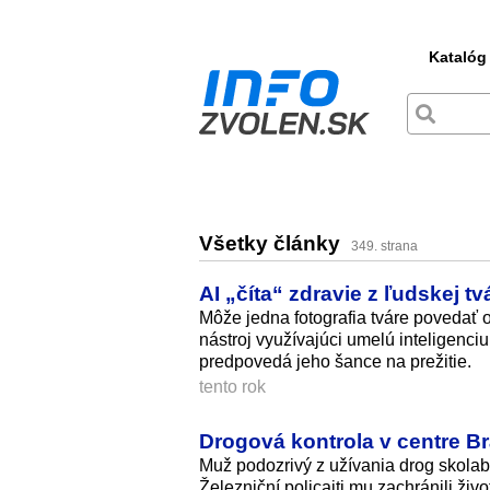
Katalóg
Všetky články
349. strana
AI „číta“ zdravie z ľudskej 
Môže jedna fotografia tváre povedať 
nástroj využívajúci umelú inteligenciu
predpovedá jeho šance na prežitie.
tento rok
Drogová kontrola v centre Br
Muž podozrivý z užívania drog skolabo
Železniční policajti mu zachránili živo