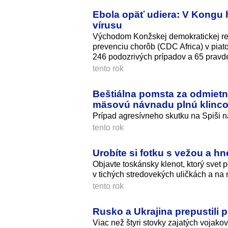
Ebola opäť udiera: V Kongu 
vírusu
Východom Konžskej demokratickej repu
prevenciu chorôb (CDC Africa) v piatok
246 podozrivých prípadov a 65 pravd
tento rok
Beštiálna pomsta za odmietnu
mäsovú návnadu plnú klinc
Prípad agresívneho skutku na Spiši 
tento rok
Urobíte si fotku s vežou a h
Objavte toskánsky klenot, ktorý svet 
v tichých stredovekých uličkách a na 
tento rok
Rusko a Ukrajina prepustili 
Viac než štyri stovky zajatých vojak