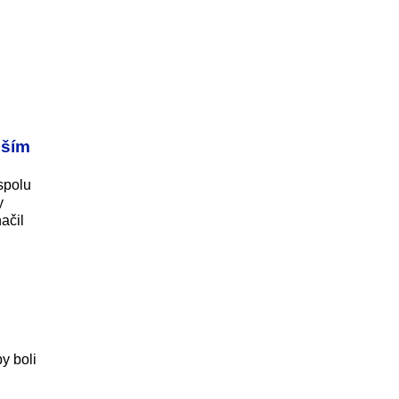
jším
spolu
y
ačil
y boli