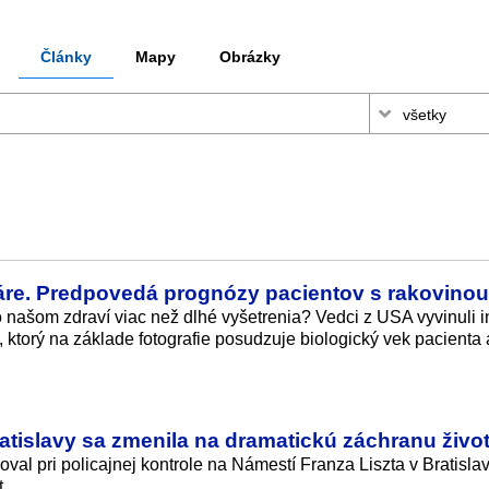
Články
Mapy
Obrázky
tváre. Predpovedá prognózy pacientov s rakovinou
o našom zdraví viac než dlhé vyšetrenia? Vedci z USA vyvinuli i
, ktorý na základe fotografie posudzuje biologický vek pacienta 
atislavy sa zmenila na dramatickú záchranu živo
val pri policajnej kontrole na Námestí Franza Liszta v Bratislav
t.