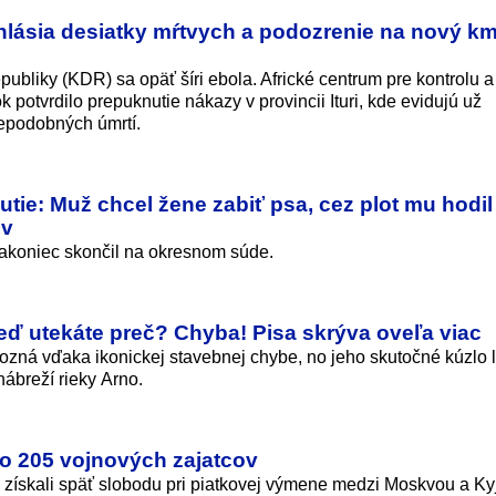
hlásia desiatky mŕtvych a podozrenie na nový k
bliky (KDR) sa opäť šíri ebola. Africké centrum pre kontrolu a
 potvrdilo prepuknutie nákazy v provincii Ituri, kde evidujú už
epodob­ných úmrtí.
tie: Muž chcel žene zabiť psa, cez plot mu hodil
ov
nakoniec skončil na okresnom súde.
neď utekáte preč? Chyba! Pisa skrýva oveľa viac
pozná vďaka ikonickej stavebnej chybe, no jeho skutočné kúzlo l
nábreží rieky Arno.
po 205 vojnových zajatcov
ov získali späť slobodu pri piatkovej výmene medzi Moskvou a K