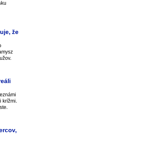
sku
uje, že
o
Kamysz
mužov.
eáli
neznámi
 krížmi.
ste.
ercov,