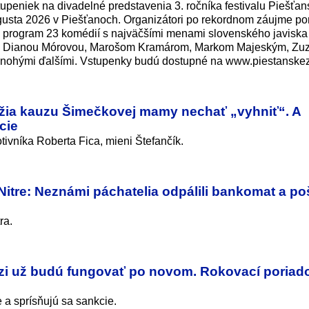
upeniek na divadelné predstavenia 3. ročníka festivalu Piešťa
ugusta 2026 v Piešťanoch. Organizátori po rekordnom záujme p
li program 23 komédií s najväčšími menami slovenského javisk
, Dianou Mórovou, Marošom Kramárom, Markom Majeským, Zu
ohými ďalšími. Vstupenky budú dostupné na www.piestanskez
nažia kauzu Šimečkovej mamy nechať „vyhniť“. A
cie
ivníka Roberta Fica, mieni Štefančík.
itre: Neznámi páchatelia odpálili bankomat a po
ra.
dzi už budú fungovať po novom. Rokovací poriad
 a sprísňujú sa sankcie.