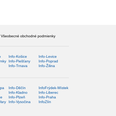
Všeobecné obchodné podmienky
o
Info-Košice
Info-Levice
ámky
Info-Piešťany
Info-Poprad
Info-Trnava
Info-Žilina
ípa
Info-Děčín
InfoFrýdek-Místek
Info-Kladno
Info-Liberec
ce
Info-Plzeň
Info-Praha
Vary
Info-Vysočina
InfoZlín