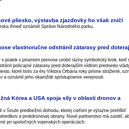
 nové pliesko, výstavba zjazdovky ho však zničí
lieska ihneď oznámili Správe Národného parku.
ose vlastnoručne odstránil zátarasy pred dotera
v piatok v priamom prenose urobil rázny symbolický krok, keď 
stránil policajné zátarasy pred doterajším sídlom predsedu vlád
esto, ktoré bolo za éry Viktora Orbána roky prísne strážené, ozn
 a oznámil jeho okamžité sprístupnenie verejnosti.
žná Kórea a USA spoja sily v oblasti dronov a
i v Soule predbežnú dohodu, ktorej cieľom je výrazne prehĺbiť
triedkov a protidronovej obrany. Nové partnerstvo má zaistiť, ab
né pri spoločných vojenských operáciách.