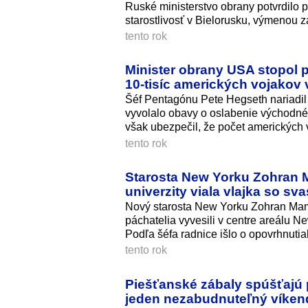
Ruské ministerstvo obrany potvrdilo p
starostlivosť v Bielorusku, výmenou z
tento rok
Minister obrany USA stopol 
10-tisíc amerických vojakov 
Šéf Pentagónu Pete Hegseth nariadil
vyvolalo obavy o oslabenie východn
však ubezpečil, že počet amerických v
tento rok
Starosta New Yorku Zohran Ma
univerzity viala vlajka so sv
Nový starosta New Yorku Zohran Mamda
páchatelia vyvesili v centre areálu N
Podľa šéfa radnice išlo o opovrhnuti
tento rok
Piešťanské zábaly spúšťajú p
jeden nezabudnuteľný víken