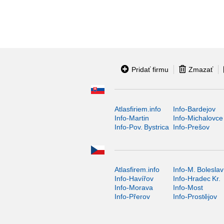
Pridať firmu
Zmazať
Atlasfiriem.info
Info-Bardejov
Info-Martin
Info-Michalovce
Info-Pov. Bystrica
Info-Prešov
Atlasfirem.info
Info-M. Boleslav
Info-Havířov
Info-Hradec Kr.
Info-Morava
Info-Most
Info-Přerov
Info-Prostějov