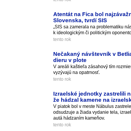
Atentát na Fica bol najzáva
Slovenska, tvrdí SIS
„SIS sa zamerala na problematiku nás
k ideologickým či politickým oponentom
tento rok
Nečakaný návštevník v Betli
dieru v plote
V areáli kaštieľa zásahový tím rozmie
vyzývajú na opatrnosť.
tento rok
Izraelské jednotky zastrelil
že hádzal kamene na izraels
V piatok bol v meste Nábulus zastrele
odsudzuje a žiada vydanie tela, izra
autá hádzaním kameňov.
tento rok