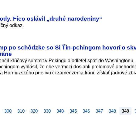
dy. Fico oslávil „druhé narodeniny“
učný odkaz.
mp po schôdzke so Si Ťin-pchingom hovorí o sk
ráne
nčil kľúčový summit v Pekingu a odletel späť do Washingtonu.
-pchingom vyhlásil, že obe veľmoci dosiahli prelomové obchod
nia Hormuzského prielivu či zamedzenia Iránu získať jadrové zbr
300
310
320
330
340
345
346
347
348
349