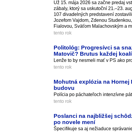
Už 15. mája 2026 sa začne predaj vst
zábaly, ktorý sa uskutoční 21.–23. a
107 divadelných predstavení zostavi
Jozefom Vajdom, Zdenou Studenkou
Fialovou, Sväťom Malachovským a mn
tento rok
Politológ: Progresívci sa s
Matovič? Brutus každej koalí
Lenže to by nesmeli mať v PS ako prot
tento rok
Mohutná explózia na Hornej N
budovu
Polícia po páchateľoch intenzívne pát
tento rok
Poslanci na najbližšej schô
po novele mení
Špecifikuje sa aj nežiaduce správanie