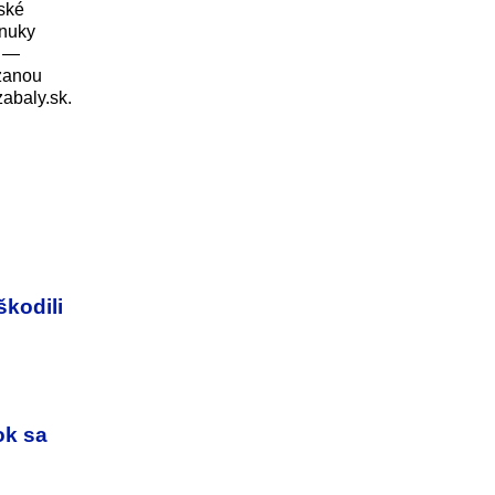
nské
onuky
a —
zanou
abaly.sk.
škodili
ok sa