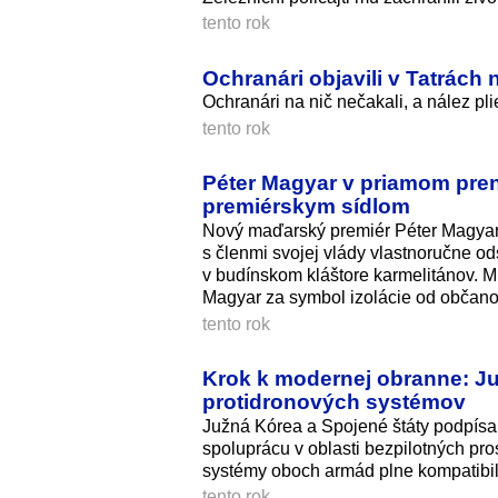
tento rok
Ochranári objavili v Tatrách
Ochranári na nič nečakali, a nález p
tento rok
Péter Magyar v priamom pren
premiérskym sídlom
Nový maďarský premiér Péter Magyar 
s členmi svojej vlády vlastnoručne od
v budínskom kláštore karmelitánov. Mi
Magyar za symbol izolácie od občanov
tento rok
Krok k modernej obranne: Ju
protidronových systémov
Južná Kórea a Spojené štáty podpísal
spoluprácu v oblasti bezpilotných pros
systémy oboch armád plne kompatibil
tento rok