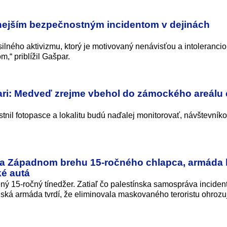
žnejším bezpečnostným incidentom v dejinách
ilného aktivizmu, ktorý je motivovaný nenávisťou a intoleranci
,“ priblížil Gašpar.
ari: Medveď zrejme vbehol do zámockého areálu 
stnil fotopasce a lokalitu budú naďalej monitorovať, návštevník
i na Západnom brehu 15-ročného chlapca, armáda 
ké autá
ný 15-ročný tínedžer. Zatiaľ čo palestínska samospráva inciden
elská armáda tvrdí, že eliminovala maskovaného teroristu ohroz