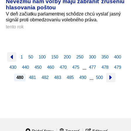
Nevezmú nám voľby majú zabrániť zrušeniu
hlasovania poštou
V deň začiatku parlamentnej schôdze chcú vyslať jasný
signál proti obmedzovaniu volebného práva.
tento rok
1
50
100
150
200
250
300
350
400
430
440
450
460
470
475
477
478
479
…
480
481
482
483
485
490
500
…
Pridať firmu
Zmazať
Editovať