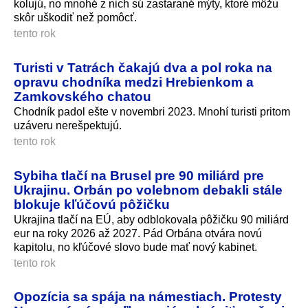
kolujú, no mnohé z nich sú zastarané mýty, ktoré môžu
skôr uškodiť než pomôcť.
tento rok
Turisti v Tatrách čakajú dva a pol roka na
opravu chodníka medzi Hrebienkom a
Zamkovského chatou
Chodník padol ešte v novembri 2023. Mnohí turisti pritom
uzáveru nerešpektujú.
tento rok
Sybiha tlačí na Brusel pre 90 miliárd pre
Ukrajinu. Orbán po volebnom debakli stále
blokuje kľúčovú pôžičku
Ukrajina tlačí na EÚ, aby odblokovala pôžičku 90 miliárd
eur na roky 2026 až 2027. Pád Orbána otvára novú
kapitolu, no kľúčové slovo bude mať nový kabinet.
tento rok
Opozícia sa spája na námestiach. Protesty