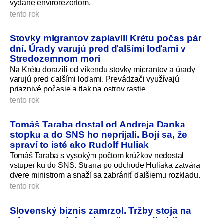
vydané envirorezortom.
tento rok
Stovky migrantov zaplavili Krétu počas pár
dní. Úrady varujú pred ďalšími loďami v
Stredozemnom mori
Na Krétu dorazili od víkendu stovky migrantov a úrady
varujú pred ďalšími loďami. Prevádzači využívajú
priaznivé počasie a tlak na ostrov rastie.
tento rok
Tomáš Taraba dostal od Andreja Danka
stopku a do SNS ho neprijali. Bojí sa, že
spraví to isté ako Rudolf Huliak
Tomáš Taraba s vysokým počtom krúžkov nedostal
vstupenku do SNS. Strana po odchode Huliaka zatvára
dvere ministrom a snaží sa zabrániť ďalšiemu rozkladu.
tento rok
Slovenský biznis zamrzol. Tržby stoja na