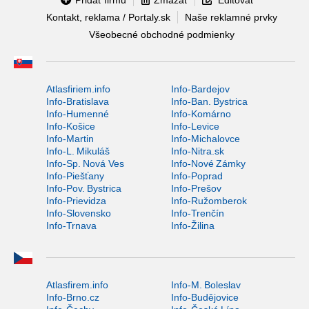
Kontakt, reklama / Portaly.sk
Naše reklamné prvky
Všeobecné obchodné podmienky
Atlasfiriem.info
Info-Bardejov
Info-Bratislava
Info-Ban. Bystrica
Info-Humenné
Info-Komárno
Info-Košice
Info-Levice
Info-Martin
Info-Michalovce
Info-L. Mikuláš
Info-Nitra.sk
Info-Sp. Nová Ves
Info-Nové Zámky
Info-Piešťany
Info-Poprad
Info-Pov. Bystrica
Info-Prešov
Info-Prievidza
Info-Ružomberok
Info-Slovensko
Info-Trenčín
Info-Trnava
Info-Žilina
Atlasfirem.info
Info-M. Boleslav
Info-Brno.cz
Info-Budějovice