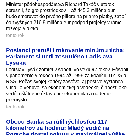
Minister pôdohospodárstva Richard Takáč v utorok
spresnil, že gro prostriedkov – až 445,3 milióna eur –
bude smerovať do prvého piliera na priame platby, zatiaľ
čo zvyšných 216,8 milióna eur podporí projekty v rámci
rozvoja vidieka.
tento rok
Poslanci prerušili rokovanie minútou ticha:
Parlament si uctil zosnuléno Ladislava
Lysáka
Ladislav Lysák zomrel v sobotu vo veku 92 rokov. Pôsobil
v parlamente v rokoch 1994 až 1998 za koalíciu HZDS a
RSS. Počas svojej kariéry zastával aj post veľvyslanca
v Indii a venoval sa ekonomickej a vedeckej činnosti ako
vedúci štátneho ústavu pre ekonomiku a riadenie
priemyslu.
tento rok
Obcou Banka sa rútil rýchlosťou 117
kilometrov za hodinu: Mladý vodič na
Porsche dostal pokutu v maximálnej výške