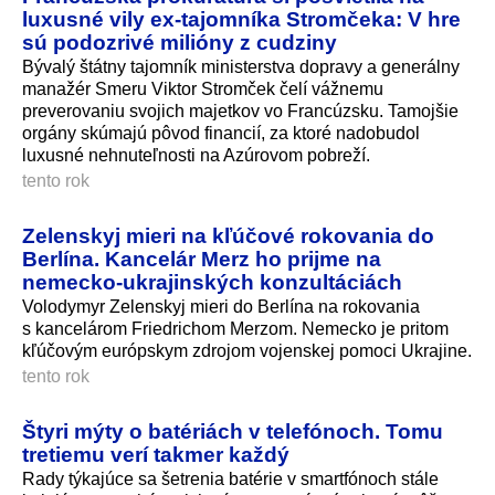
luxusné vily ex-tajomníka Stromčeka: V hre
sú podozrivé milióny z cudziny
Bývalý štátny tajomník ministerstva dopravy a generálny
manažér Smeru Viktor Stromček čelí vážnemu
preverovaniu svojich majetkov vo Francúzsku. Tamojšie
orgány skúmajú pôvod financií, za ktoré nadobudol
luxusné nehnuteľnosti na Azúrovom pobreží.
tento rok
Zelenskyj mieri na kľúčové rokovania do
Berlína. Kancelár Merz ho prijme na
nemecko‑ukrajinských konzultáciách
Volodymyr Zelenskyj mieri do Berlína na rokovania
s kancelárom Friedrichom Merzom. Nemecko je pritom
kľúčovým európskym zdrojom vojenskej pomoci Ukrajine.
tento rok
Štyri mýty o batériách v telefónoch. Tomu
tretiemu verí takmer každý
Rady týkajúce sa šetrenia batérie v smartfónoch stále