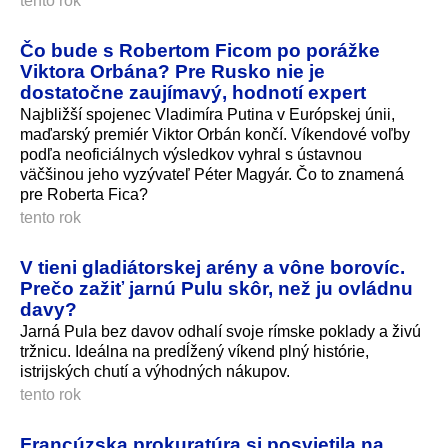
tento rok
Čo bude s Robertom Ficom po porážke
Viktora Orbána? Pre Rusko nie je
dostatočne zaujímavý, hodnotí expert
Najbližší spojenec Vladimíra Putina v Európskej únii,
maďarský premiér Viktor Orbán končí. Víkendové voľby
podľa neoficiálnych výsledkov vyhral s ústavnou
väčšinou jeho vyzývateľ Péter Magyár. Čo to znamená
pre Roberta Fica?
tento rok
V tieni gladiátorskej arény a vône borovíc.
Prečo zažiť jarnú Pulu skôr, než ju ovládnu
davy?
Jarná Pula bez davov odhalí svoje rímske poklady a živú
tržnicu. Ideálna na predĺžený víkend plný histórie,
istrijských chutí a výhodných nákupov.
tento rok
Francúzska prokuratúra si posvietila na