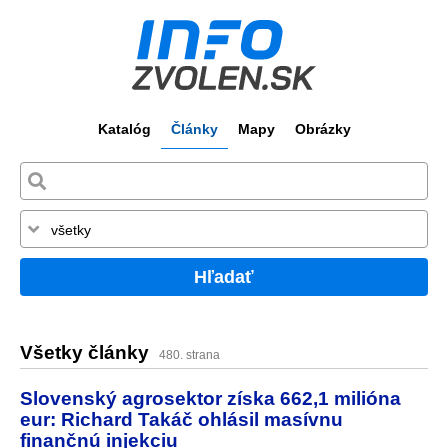
Katalóg
Články
Mapy
Obrázky
Hľadať
Všetky články
480. strana
Slovenský agrosektor získa 662,1 milióna
eur: Richard Takáč ohlásil masívnu
finančnú injekciu