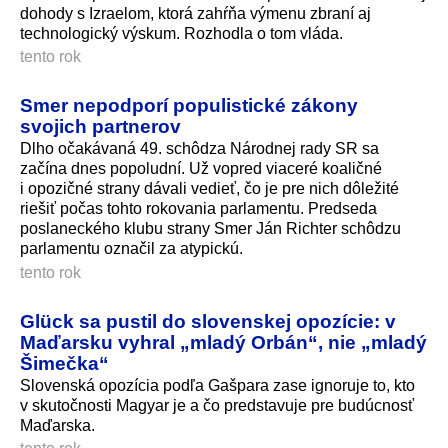
dohody s Izraelom, ktorá zahŕňa výmenu zbraní aj
technologický výskum. Rozhodla o tom vláda.
tento rok
Smer nepodporí populistické zákony
svojich partnerov
Dlho očakávaná 49. schôdza Národnej rady SR sa
začína dnes popoludní. Už vopred viaceré koaličné
i opozičné strany dávali vedieť, čo je pre nich dôležité
riešiť počas tohto rokovania parlamentu. Predseda
poslaneckého klubu strany Smer Ján Richter schôdzu
parlamentu označil za atypickú.
tento rok
Glück sa pustil do slovenskej opozície: v
Maďarsku vyhral „mladý Orbán“, nie „mladý
Šimečka“
Slovenská opozícia podľa Gašpara zase ignoruje to, kto
v skutočnosti Magyar je a čo predstavuje pre budúcnosť
Maďarska.