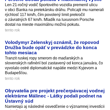
Len 21-ročný vodič športového vozidla premenil ulicu
v obci Banka na pretekársku dráhu. Policajti mu namerali
rýchlosť 117 km/h, čím povolený limit prekročil
o závratných 67 km/h. Mladík na luxusnom Porsche
dostal na mieste maximálnu možnú pokutu.
tento rok
Volodymyr Zelenskyj oznámil, že ropovod
Družba bude opäť v prevádzke do konca
tohto mesiaca
Tranzit ruskej ropy smerom do maďarských a
slovenských rafinérií bol zastavený od konca januára, čo
vyvolalo ostré diplomatické napätie medzi Kyjevom a
Budapešťou.
tento rok
Obyvatelia pre projekt prečerpávacej vodnej
elektrárne Málinec - Látky podali podnet na
Ústavný súd
Namietajú aj následné osvedčenie o významnej investícii