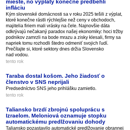
mieste, no výplaty konečne predbehli
infláciu
Kým slovenské domácnosti sa v roku 2025 tešili z výplat,
ktoré konečne rástli rýchlejšie než ceny v obchodoch,
majitelia firiem mali vrásky na čele. Najnovšie dáta
odkrývajú nečakaný paradox našej ekonomiky: hoci tržby
podnikov zamrzli na bode mrazu a zisky klesali, firmy sa
napriek tomu rozhodli štedro odmeniť svojich ľudí.
Prečítajte si, ktoré sektory dnes držia Slovensko
nad vodou.
tento rok
Taraba dostal košom. Jeho žiadosť o
členstvo v SNS neprijali
Predsedníctvo SNS jeho prihlášku zamietlo.
tento rok
Taliansko brzdí zbrojnú spoluprácu s
Izraelom. Meloniová oznamuje stopku
automatickému predlžovaniu dohody
Taliansko pozastavilo automatické predlžovanie obrannej