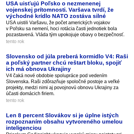
USA uisťujú Poľsko o nezmenenej
vojenskej prítomnosti. Varšava tvrdí, že
východné krídlo NATO zostáva silné
USA uistili Varšavu, že počet amerických vojakov
v Poľsku sa nemení, hoci rotácia časti jednotiek bola
pozastavená. Vláda tým upokojuje obavy o bezpečnosť.
tento rok
Slovensko od júla preberá kormidlo V4: Raši
a poľský partner chcú reštart bloku, spojiť
ich má obnova Ukrajiny
V4 čaká nové obdobie spolupráce pod vedením
Slovenska. Raši zdôrazňuje spoločné postoje a veľké
projekty, medzi nimi aj povojnovú obnovu Ukrajiny za
účasti domácich firiem.
tento rok
Len 8 percent Slovákov si je úplne istých
rozpoznaním obsahu vytvoreného umelou
inteligenciou