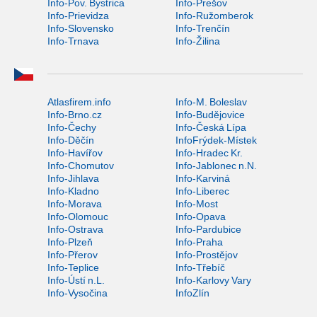
Info-Pov. Bystrica
Info-Prešov
Info-Prievidza
Info-Ružomberok
Info-Slovensko
Info-Trenčín
Info-Trnava
Info-Žilina
Atlasfirem.info
Info-M. Boleslav
Info-Brno.cz
Info-Budějovice
Info-Čechy
Info-Česká Lípa
Info-Děčín
InfoFrýdek-Místek
Info-Havířov
Info-Hradec Kr.
Info-Chomutov
Info-Jablonec n.N.
Info-Jihlava
Info-Karviná
Info-Kladno
Info-Liberec
Info-Morava
Info-Most
Info-Olomouc
Info-Opava
Info-Ostrava
Info-Pardubice
Info-Plzeň
Info-Praha
Info-Přerov
Info-Prostějov
Info-Teplice
Info-Třebíč
Info-Ústí n.L.
Info-Karlovy Vary
Info-Vysočina
InfoZlín