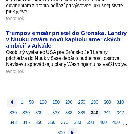
obvineniam z prania peňazí pri výstavbe luxusnej štvrte
pri Kyjeve.
tento rok
Trumpov emisár priletel do Grónska. Landry
v Nuuku otvára novú kapitolu amerických
ambícií v Arktíde
Osobitný vyslanec USA pre Grónsko Jeff Landry
prichádza do Nuuk v čase debát o budúcnosti ostrova.
Návštevu sprevádzajú plány Washingtonu na väčší vplyv.
tento rok
1
50
100
150
200
250
290
300
310
320
330
335
337
338
339
340
341
342
…
343
345
350
360
370
380
390
400
450
…
500