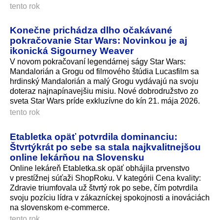
tento rok
Konečne prichádza dlho očakávané
pokračovanie Star Wars: Novinkou je aj
ikonická Sigourney Weaver
V novom pokračovaní legendárnej ságy Star Wars:
Mandalorián a Grogu od filmového štúdia Lucasfilm sa
hrdinský Mandalorián a malý Grogu vydávajú na svoju
doteraz najnapínavejšiu misiu. Nové dobrodružstvo zo
sveta Star Wars príde exkluzívne do kín 21. mája 2026.
tento rok
Etabletka opäť potvrdila dominanciu:
Štvrtýkrát po sebe sa stala najkvalitnejšou
online lekárňou na Slovensku
Online lekáreň Etabletka.sk opäť obhájila prvenstvo
v prestížnej súťaži ShopRoku. V kategórii Cena kvality:
Zdravie triumfovala už štvrtý rok po sebe, čím potvrdila
svoju pozíciu lídra v zákazníckej spokojnosti a inováciách
na slovenskom e-commerce.
tento rok