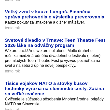
Veľký zvrat v kauze Langoš. Finančná
správa prehovorila o výsledku preverovania
Kauza pokuty za „mäkčene a dĺžne“ má záver.
tento rok
Svetové divadlo v Trnave: Teen Theatre Fest
2026 láka na odvážny program
We are back! And we are not alone! Motto druhého
ročníka medzinárodného divadelného festivalu (nielen)
pre mladých Teen Theatre Fest je výzvou pozrieť sa na
svet a na seba z úplne novej perspektívy.
tento rok
Tisíce vojakov NATO a stovky kusov
techniky vyrazia na slovenské cesty. Začína
sa veľké cvičenie
Cvičenie je súčasťou pôsobenia Mnohonárodnej brigády
NATO na Slovensku.
tento rok