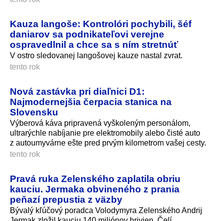
Kauza langoše: Kontrolóri pochybili, šéf
daniarov sa podnikateľovi verejne
ospravedlnil a chce sa s ním stretnúť
V ostro sledovanej langošovej kauze nastal zvrat.
tento rok
Nová zastávka pri diaľnici D1:
Najmodernejšia čerpacia stanica na
Slovensku
Výberová káva pripravená vyškoleným personálom,
ultrarýchle nabíjanie pre elektromobily alebo čisté auto
z autoumyvárne ešte pred prvým kilometrom vašej cesty.
tento rok
Pravá ruka Zelenského zaplatila obriu
kauciu. Jermaka obvineného z prania
peňazí prepustia z väzby
Bývalý kľúčový poradca Volodymyra Zelenského Andrij
Jermak zložil kauciu 140 miliónov hrivien. Čelí