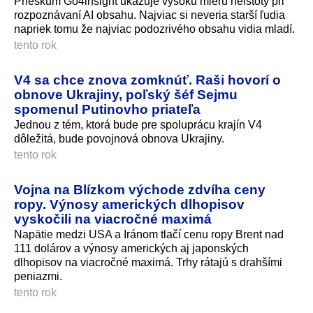
Prieskum Go4insight ukazuje vysokú mieru neistoty pri
rozpoznávaní AI obsahu. Najviac si neveria starší ľudia
napriek tomu že najviac podozrivého obsahu vidia mladí.
tento rok
V4 sa chce znova zomknúť. Raši hovorí o
obnove Ukrajiny, poľský šéf Sejmu
spomenul Putinovho priateľa
Jednou z tém, ktorá bude pre spoluprácu krajín V4
dôležitá, bude povojnová obnova Ukrajiny.
tento rok
Vojna na Blízkom východe zdvíha ceny
ropy. Výnosy amerických dlhopisov
vyskočili na viacročné maximá
Napätie medzi USA a Iránom tlačí cenu ropy Brent nad
111 dolárov a výnosy amerických aj japonských
dlhopisov na viacročné maximá. Trhy rátajú s drahšími
peniazmi.
tento rok