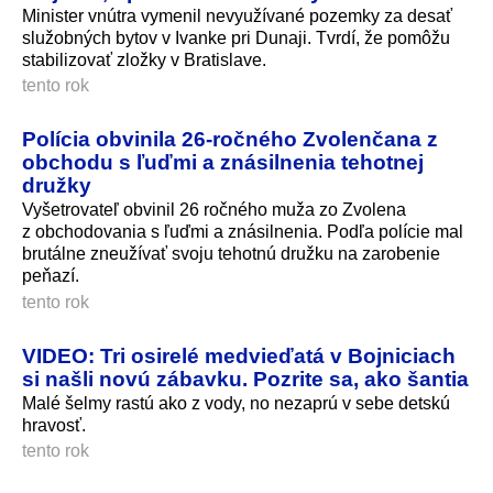
Minister vnútra vymenil nevyužívané pozemky za desať
služobných bytov v Ivanke pri Dunaji. Tvrdí, že pomôžu
stabilizovať zložky v Bratislave.
tento rok
Polícia obvinila 26-ročného Zvolenčana z
obchodu s ľuďmi a znásilnenia tehotnej
družky
Vyšetrovateľ obvinil 26 ročného muža zo Zvolena
z obchodovania s ľuďmi a znásilnenia. Podľa polície mal
brutálne zneužívať svoju tehotnú družku na zarobenie
peňazí.
tento rok
VIDEO: Tri osirelé medvieďatá v Bojniciach
si našli novú zábavku. Pozrite sa, ako šantia
Malé šelmy rastú ako z vody, no nezaprú v sebe detskú
hravosť.
tento rok