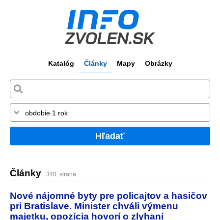
Katalóg
Články
Mapy
Obrázky
Hľadať
Články
340. strana
Nové nájomné byty pre policajtov a hasičov
pri Bratislave. Minister chváli výmenu
majetku, opozícia hovorí o zlyhaní