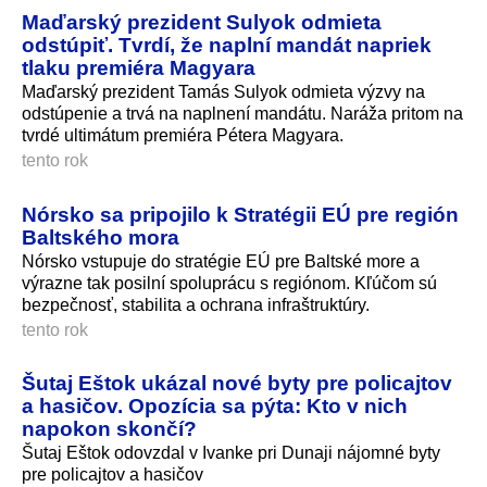
Maďarský prezident Sulyok odmieta
odstúpiť. Tvrdí, že naplní mandát napriek
tlaku premiéra Magyara
Maďarský prezident Tamás Sulyok odmieta výzvy na
odstúpenie a trvá na naplnení mandátu. Naráža pritom na
tvrdé ultimátum premiéra Pétera Magyara.
tento rok
Nórsko sa pripojilo k Stratégii EÚ pre región
Baltského mora
Nórsko vstupuje do stratégie EÚ pre Baltské more a
výrazne tak posilní spoluprácu s regiónom. Kľúčom sú
bezpečnosť, stabilita a ochrana infraštruktúry.
tento rok
Šutaj Eštok ukázal nové byty pre policajtov
a hasičov. Opozícia sa pýta: Kto v nich
napokon skončí?
Šutaj Eštok odovzdal v Ivanke pri Dunaji nájomné byty
pre policajtov a hasičov