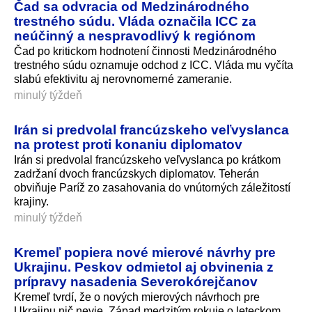
Čad sa odvracia od Medzinárodného
trestného súdu. Vláda označila ICC za
neúčinný a nespravodlivý k regiónom
Čad po kritickom hodnotení činnosti Medzinárodného
trestného súdu oznamuje odchod z ICC. Vláda mu vyčíta
slabú efektivitu aj nerovnomerné zameranie.
minulý týždeň
Irán si predvolal francúzskeho veľvyslanca
na protest proti konaniu diplomatov
Irán si predvolal francúzskeho veľvyslanca po krátkom
zadržaní dvoch francúzskych diplomatov. Teherán
obviňuje Paríž zo zasahovania do vnútorných záležitostí
krajiny.
minulý týždeň
Kremeľ popiera nové mierové návrhy pre
Ukrajinu. Peskov odmietol aj obvinenia z
prípravy nasadenia Severokórejčanov
Kremeľ tvrdí, že o nových mierových návrhoch pre
Ukrajinu nič nevie. Západ medzitým rokuje o leteckom