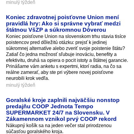
minulý týždeň
Koniec zdravotnej poisťovne Union mení
pravidlá hry: Ako si správne vybrať medzi
štátnou VšZP a súkromnou Dôverou
Koniec poisťovne Union na slovenskom trhu stavia tisíce
poistencov pred dôležitú otázku: prejsť k jedinej
súkromnej alternatíve alebo zveriť svoje poistenie štátu?
Zatiaľ čo jedna možnosť sľubuje inováciu, benefity a
efektivitu, druhá sa opiera o pocit istoty a štátnej garancie.
Prinášame vám anketu s expertmi, ktorí radia, na čo sa
reálne zamerať, aby ste pri výbere novej poisťovne
neurobili krok vedľa.
minulý týždeň
Goralské kroje zaplnili najväčšiu nonstop
predajňu COOP Jednota Tempo
SUPERMARKET 24/7 na Slovensku. V
Zákamennom vznikol prvý COOP rekord
Nákupný košík sa na jeden večer stal prirodzenou
súčasťou goralského kroja.