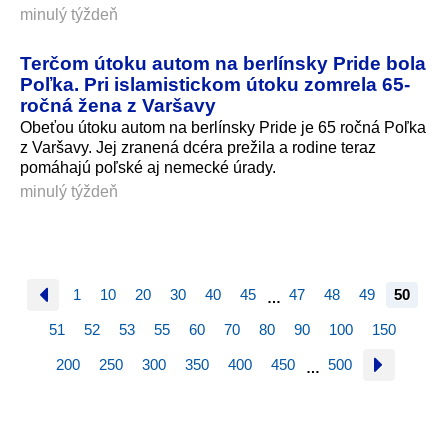
minulý týždeň
Terčom útoku autom na berlínsky Pride bola
Poľka. Pri islamistickom útoku zomrela 65-
ročná žena z Varšavy
Obeťou útoku autom na berlínsky Pride je 65 ročná Poľka
z Varšavy. Jej zranená dcéra prežila a rodine teraz
pomáhajú poľské aj nemecké úrady.
minulý týždeň
1
10
20
30
40
45
47
48
49
50
…
51
52
53
55
60
70
80
90
100
150
200
250
300
350
400
450
500
…