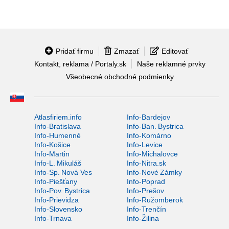
Pridať firmu
Zmazať
Editovať
Kontakt, reklama / Portaly.sk
Naše reklamné prvky
Všeobecné obchodné podmienky
Atlasfiriem.info
Info-Bardejov
Info-Bratislava
Info-Ban. Bystrica
Info-Humenné
Info-Komárno
Info-Košice
Info-Levice
Info-Martin
Info-Michalovce
Info-L. Mikuláš
Info-Nitra.sk
Info-Sp. Nová Ves
Info-Nové Zámky
Info-Piešťany
Info-Poprad
Info-Pov. Bystrica
Info-Prešov
Info-Prievidza
Info-Ružomberok
Info-Slovensko
Info-Trenčín
Info-Trnava
Info-Žilina