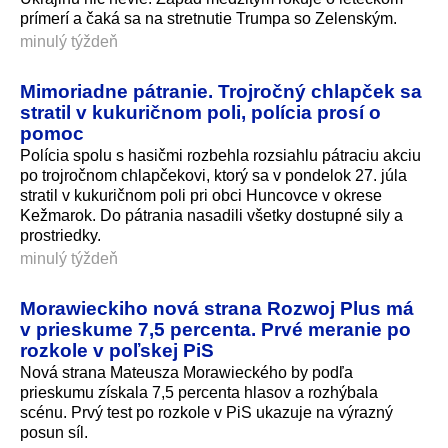
prímerí a čaká sa na stretnutie Trumpa so Zelenským.
minulý týždeň
Mimoriadne pátranie. Trojročný chlapček sa
stratil v kukuričnom poli, polícia prosí o
pomoc
Polícia spolu s hasičmi rozbehla rozsiahlu pátraciu akciu
po trojročnom chlapčekovi, ktorý sa v pondelok 27. júla
stratil v kukuričnom poli pri obci Huncovce v okrese
Kežmarok. Do pátrania nasadili všetky dostupné sily a
prostriedky.
minulý týždeň
Morawieckiho nová strana Rozwoj Plus má
v prieskume 7,5 percenta. Prvé meranie po
rozkole v poľskej PiS
Nová strana Mateusza Morawieckého by podľa
prieskumu získala 7,5 percenta hlasov a rozhýbala
scénu. Prvý test po rozkole v PiS ukazuje na výrazný
posun síl.