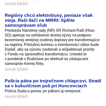
minulý týždeň
Regióny chcú elektrobusy, peniaze však
stoja. Raši tlačí na MIRRI: Splňte
samosprávam sľub
Predseda Národnej rady (NR) SR Richard Raši (Hlas-
SD) apeluje na vyhlásenie druhej výzvy na podporu
bezemisnej verejnej osobnej dopravy pre transformujúce
sa regióny. Príslušnú komisiu a monitorovací výbor bude
žiadať, aby sa výzvou zaoberali a rešpektovali priority
z Fondu na spravodlivú transformáciu. Uviedol to
v pondelok v Bratislave po stretnutí so zástupcami
samospráv hornej Nitry.
minulý týždeň
Polícia pátra po trojročnom chlapcovi. Stratil
sa v kukuričnom poli pri Huncovciach
Polícia žiada o pomoc pri pátraní aj verejnosť.
minulý týždeň