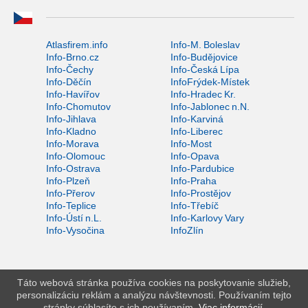
Atlasfirem.info
Info-M. Boleslav
Info-Brno.cz
Info-Budějovice
Info-Čechy
Info-Česká Lípa
Info-Děčín
InfoFrýdek-Místek
Info-Havířov
Info-Hradec Kr.
Info-Chomutov
Info-Jablonec n.N.
Info-Jihlava
Info-Karviná
Info-Kladno
Info-Liberec
Info-Morava
Info-Most
Info-Olomouc
Info-Opava
Info-Ostrava
Info-Pardubice
Info-Plzeň
Info-Praha
Info-Přerov
Info-Prostějov
Info-Teplice
Info-Třebíč
Info-Ústí n.L.
Info-Karlovy Vary
Info-Vysočina
InfoZlín
Táto webová stránka používa cookies na poskytovanie služieb,
personalizáciu reklám a analýzu návštevnosti. Používaním tejto
stránky súhlasíte s ich používaním.
Viac informácií
.