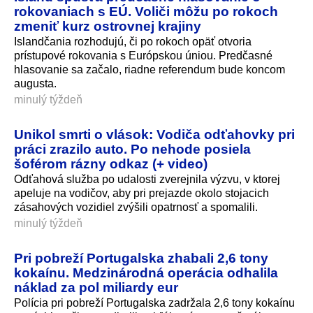
rokovaniach s EÚ. Voliči môžu po rokoch
zmeniť kurz ostrovnej krajiny
Islandčania rozhodujú, či po rokoch opäť otvoria
prístupové rokovania s Európskou úniou. Predčasné
hlasovanie sa začalo, riadne referendum bude koncom
augusta.
minulý týždeň
Unikol smrti o vlások: Vodiča odťahovky pri
práci zrazilo auto. Po nehode posiela
šoférom rázny odkaz (+ video)
Odťahová služba po udalosti zverejnila výzvu, v ktorej
apeluje na vodičov, aby pri prejazde okolo stojacich
zásahových vozidiel zvýšili opatrnosť a spomalili.
minulý týždeň
Pri pobreží Portugalska zhabali 2,6 tony
kokaínu. Medzinárodná operácia odhalila
náklad za pol miliardy eur
Polícia pri pobreží Portugalska zadržala 2,6 tony kokaínu