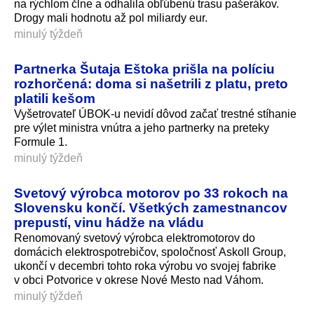
na rýchlom člne a odhalila obľúbenú trasu pašerákov.
Drogy mali hodnotu až pol miliardy eur.
minulý týždeň
Partnerka Šutaja Eštoka prišla na políciu
rozhorčená: doma si našetrili z platu, preto
platili kešom
Vyšetrovateľ ÚBOK-u nevidí dôvod začať trestné stíhanie
pre výlet ministra vnútra a jeho partnerky na preteky
Formule 1.
minulý týždeň
Svetový výrobca motorov po 33 rokoch na
Slovensku končí. Všetkých zamestnancov
prepustí, vinu hádže na vládu
Renomovaný svetový výrobca elektromotorov do
domácich elektrospotrebičov, spoločnosť Askoll Group,
ukončí v decembri tohto roka výrobu vo svojej fabrike
v obci Potvorice v okrese Nové Mesto nad Váhom.
minulý týždeň