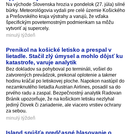
Na východe Slovenska hrozia v pondelok (27. júla) silné
búrky. Meteorológovia vydali pre celé územie Košického
a Prešovského kraja výstrahy a varujú, že vďaka
špecifickým poveternostným podmienkam sa môžu
vytvoriť aj supercely.
minulý týždeň
Prenikol na košické letisko a prespal v
lietadle. Stačil zlý úmysel a mohlo dôjsť ku
katastrofe, varuje analytik
Bez dokladov sa pohyboval po termináli, vošiel do
zatvorených prevádzok, prekonal oplotenie a takmer
hodinu kráčal po letiskovej ploche. Napokon nastúpil do
nezamknutého lietadla Austrian Airlines, posadil sa do
prvého radu a zaspal. Bezpečnostný analytik Radovan
Bránik upozorňuje, že na košickom letisku nezlyhal
jediný človek či zariadenie, ale viacero vrstiev ochrany
za sebou.
minulý týždeň
Island spúšťa predčasné hlasovanie o