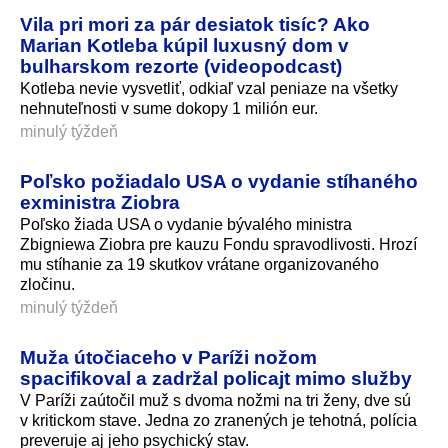
Vila pri mori za pár desiatok tisíc? Ako
Marian Kotleba kúpil luxusný dom v
bulharskom rezorte (videopodcast)
Kotleba nevie vysvetliť, odkiaľ vzal peniaze na všetky
nehnuteľnosti v sume dokopy 1 milión eur.
minulý týždeň
Poľsko požiadalo USA o vydanie stíhaného
exministra Ziobra
Poľsko žiada USA o vydanie bývalého ministra
Zbigniewa Ziobra pre kauzu Fondu spravodlivosti. Hrozí
mu stíhanie za 19 skutkov vrátane organizovaného
zločinu.
minulý týždeň
Muža útočiaceho v Paríži nožom
spacifikoval a zadržal policajt mimo služby
V Paríži zaútočil muž s dvoma nožmi na tri ženy, dve sú
v kritickom stave. Jedna zo zranených je tehotná, polícia
preveruje aj jeho psychický stav.