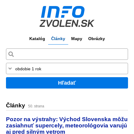
Katalóg
Články
Mapy
Obrázky
Hľadať
Články
50. strana
Pozor na výstrahy: Východ Slovenska môžu
zasiahnuť supercely, meteorológovia varujú
aj pred silným vetrom