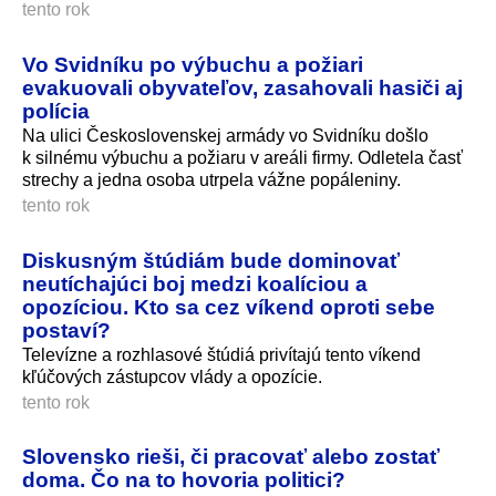
tento rok
Vo Svidníku po výbuchu a požiari
evakuovali obyvateľov, zasahovali hasiči aj
polícia
Na ulici Československej armády vo Svidníku došlo
k silnému výbuchu a požiaru v areáli firmy. Odletela časť
strechy a jedna osoba utrpela vážne popáleniny.
tento rok
Diskusným štúdiám bude dominovať
neutíchajúci boj medzi koalíciou a
opozíciou. Kto sa cez víkend oproti sebe
postaví?
Televízne a rozhlasové štúdiá privítajú tento víkend
kľúčových zástupcov vlády a opozície.
tento rok
Slovensko rieši, či pracovať alebo zostať
doma. Čo na to hovoria politici?