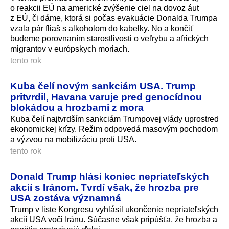
o reakcii EÚ na americké zvýšenie ciel na dovoz áut
z EÚ, či dáme, ktorá si počas evakuácie Donalda Trumpa
vzala pár fliaš s alkoholom do kabelky. No a končiť
budeme porovnaním starostlivosti o veľrybu a afrických
migrantov v európskych moriach.
tento rok
Kuba čelí novým sankciám USA. Trump
pritvrdil, Havana varuje pred genocídnou
blokádou a hrozbami z mora
Kuba čelí najtvrdším sankciám Trumpovej vlády uprostred
ekonomickej krízy. Režim odpovedá masovým pochodom
a výzvou na mobilizáciu proti USA.
tento rok
Donald Trump hlási koniec nepriateľských
akcií s Iránom. Tvrdí však, že hrozba pre
USA zostáva významná
Trump v liste Kongresu vyhlásil ukončenie nepriateľských
akcií USA voči Iránu. Súčasne však pripúšťa, že hrozba a