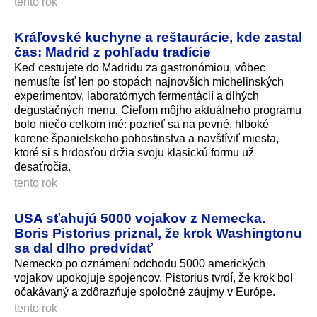
tento rok
Kráľovské kuchyne a reštaurácie, kde zastal
čas: Madrid z pohľadu tradície
Keď cestujete do Madridu za gastronómiou, vôbec
nemusíte ísť len po stopách najnovších michelinských
experimentov, laboratórnych fermentácií a dlhých
degustačných menu. Cieľom môjho aktuálneho programu
bolo niečo celkom iné: pozrieť sa na pevné, hlboké
korene španielskeho pohostinstva a navštíviť miesta,
ktoré si s hrdosťou držia svoju klasickú formu už
desaťročia.
tento rok
USA sťahujú 5000 vojakov z Nemecka.
Boris Pistorius priznal, že krok Washingtonu
sa dal dlho predvídať
Nemecko po oznámení odchodu 5000 amerických
vojakov upokojuje spojencov. Pistorius tvrdí, že krok bol
očakávaný a zdôrazňuje spoločné záujmy v Európe.
tento rok