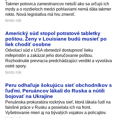
Takmer polovica zamestnancov netuší ako sa určujú ich
mzdy a o rozdieloch medzi pohlaviami nemá dáta takmer
nikto. Nová legislatíva má hru zmeniť.
tento rok
Americký súd stopol potratové tabletky
poštou. Ženy v Louisiane budú musieť po
liek chodiť osobne
Odvolací súd v USA obmedzil dostupnosť lieku
mifepristón a zakázal jeho doručovanie poštou.
Rozhodnutie prevracia predchádzajúci verdikt a vyvoláva
ostré spory.
tento rok
Peru odhaľuje šokujúcu sieť obchodníkov s
ľuďmi. Peruáncov lákali do Ruska a nútili
bojovať na Ukrajine
Peruánska prokuratúra rozkrýva sieť, ktorá lákala ľudí na
falošné práce v Rusku a posielala ich na front.
Vyšetrovanie mieri aj na bývalých vojakov a policajtov.