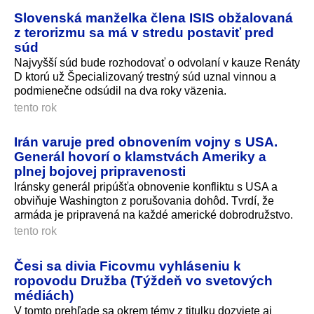
Slovenská manželka člena ISIS obžalovaná
z terorizmu sa má v stredu postaviť pred
súd
Najvyšší súd bude rozhodovať o odvolaní v kauze Renáty
D ktorú už Špecializovaný trestný súd uznal vinnou a
podmienečne odsúdil na dva roky väzenia.
tento rok
Irán varuje pred obnovením vojny s USA.
Generál hovorí o klamstvách Ameriky a
plnej bojovej pripravenosti
Iránsky generál pripúšťa obnovenie konfliktu s USA a
obviňuje Washington z porušovania dohôd. Tvrdí, že
armáda je pripravená na každé americké dobrodružstvo.
tento rok
Česi sa divia Ficovmu vyhláseniu k
ropovodu Družba (Týždeň vo svetových
médiách)
V tomto prehľade sa okrem témy z titulku dozviete aj