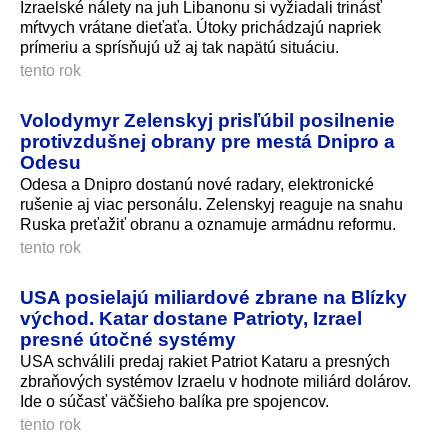
Izraelské nálety na juh Libanonu si vyžiadali trinásť
mŕtvych vrátane dieťaťa. Útoky prichádzajú napriek
prímeriu a sprísňujú už aj tak napätú situáciu.
tento rok
Volodymyr Zelenskyj prisľúbil posilnenie
protivzdušnej obrany pre mestá Dnipro a
Odesu
Odesa a Dnipro dostanú nové radary, elektronické
rušenie aj viac personálu. Zelenskyj reaguje na snahu
Ruska preťažiť obranu a oznamuje armádnu reformu.
tento rok
USA posielajú miliardové zbrane na Blízky
východ. Katar dostane Patrioty, Izrael
presné útočné systémy
USA schválili predaj rakiet Patriot Kataru a presných
zbraňových systémov Izraelu v hodnote miliárd dolárov.
Ide o súčasť väčšieho balíka pre spojencov.
tento rok