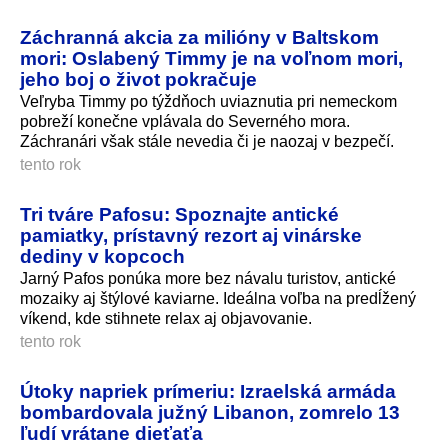
Záchranná akcia za milióny v Baltskom
mori: Oslabený Timmy je na voľnom mori,
jeho boj o život pokračuje
Veľryba Timmy po týždňoch uviaznutia pri nemeckom
pobreží konečne vplávala do Severného mora.
Záchranári však stále nevedia či je naozaj v bezpečí.
tento rok
Tri tváre Pafosu: Spoznajte antické
pamiatky, prístavný rezort aj vinárske
dediny v kopcoch
Jarný Pafos ponúka more bez návalu turistov, antické
mozaiky aj štýlové kaviarne. Ideálna voľba na predĺžený
víkend, kde stihnete relax aj objavovanie.
tento rok
Útoky napriek prímeriu: Izraelská armáda
bombardovala južný Libanon, zomrelo 13
ľudí vrátane dieťaťa