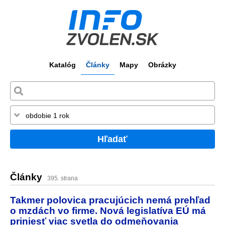
Katalóg
Články
Mapy
Obrázky
Hľadať
Články
395. strana
Takmer polovica pracujúcich nemá prehľad
o mzdách vo firme. Nová legislatíva EÚ má
priniesť viac svetla do odmeňovania