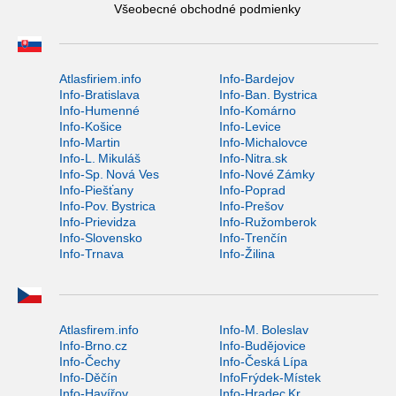
Všeobecné obchodné podmienky
Atlasfiriem.info
Info-Bardejov
Info-Bratislava
Info-Ban. Bystrica
Info-Humenné
Info-Komárno
Info-Košice
Info-Levice
Info-Martin
Info-Michalovce
Info-L. Mikuláš
Info-Nitra.sk
Info-Sp. Nová Ves
Info-Nové Zámky
Info-Piešťany
Info-Poprad
Info-Pov. Bystrica
Info-Prešov
Info-Prievidza
Info-Ružomberok
Info-Slovensko
Info-Trenčín
Info-Trnava
Info-Žilina
Atlasfirem.info
Info-M. Boleslav
Info-Brno.cz
Info-Budějovice
Info-Čechy
Info-Česká Lípa
Info-Děčín
InfoFrýdek-Místek
Info-Havířov
Info-Hradec Kr.