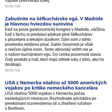
napätie pretrvávajú ďalej.
tento rok
Zabudnite na šéfkuchárske egá. V Madride
je hlavnou hviezdou surovina
Keď sa povie gastronomický kongres v Madride, väčšina
ľudí z fachu si predstaví pódium plné šéfkuchárov
s pinzetami a tekutým dusíkom. Sám som z tohto
prostredia nedávno písal. Salón Gourmets je však
o niečom úplne inom. Tento obrovský veľtrh nie je
o našom kuchárskom egu. Do centra pozornosti stavia
čistý produkt a ľudí, ktorí majú odreté ruky z toho, ako ho
dorábajú.
tento rok
USA z Nemecka stiahnu až 5000 amerických
vojakov po kritike nemeckého kancelára
USA stiahnu 5000 vojakov z Nemecka počas
nasledujúcich mesiacov. Rozhodnutie prichádza po
preskúmaní rozmiestnenia síl a zhoršení vzťahov
s Berlínom.