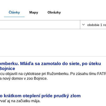
Články
Mapy
Obrázky
omberku. Mláďa sa zamotalo do siete, po úteku
Bojnice
u objavili na cyklotrase pri Ružomberku. Po zásahu tímu FAT
la nový domov v zoo Bojnice.
o krátkom oteplení príde prudký zlom
vať aj na začiatku mája.