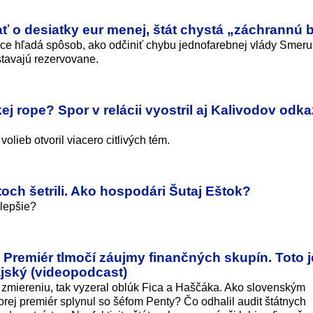
 o desiatky eur menej, štát chystá „záchrannú 
áce hľadá spôsob, ako odčiniť chybu jednofarebnej vlády Smeru
stavajú rezervovane.
j rope? Spor v relácii vyostril aj Kalivodov odka
lieb otvoril viacero citlivých tém.
toch šetrili. Ako hospodári Šutaj Eštok?
jlepšie?
Premiér tlmočí záujmy finančných skupín. Toto j
ajský (videopodcast)
 zmiereniu, tak vyzeral oblúk Fica a Haščáka. Ako slovenským
rej premiér splynul so šéfom Penty? Čo odhalil audit štátnych