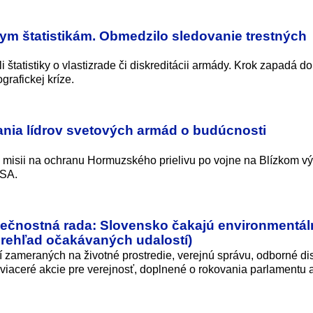
nym štatistikám. Obmedzilo sledovanie trestných
štatistiky o vlastizrade či diskreditácii armády. Krok zapadá do
rafickej krí­ze.
nia lídrov svetových armád o budúcnosti
o misii na ochranu Hormuzského prielivu po vojne na Blízkom v
USA.
pečnostná rada: Slovensko čakajú environmentál
(prehľad očakávaných udalostí)
 zameraných na životné prostredie, verejnú správu, odborné dis
viaceré akcie pre verejnosť, doplnené o rokovania parlamentu 