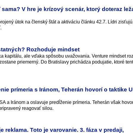
sama? V hre je krízový scenár, ktorý doteraz leža
jený útok na členský štát a aktiváciu článku 42.7. Lídri zisťujú
.
statných? Rozhoduje mindset
ka kapitálu, ale vďaka spôsobu uvažovania. Venture mindset ro
zostane priemerný. Do Bratislavy prichádza podujatie, ktoré tent
nie prímeria s Iránom, Teherán hovorí o taktike 
A a Iránom a oslavuje predĺženie prímeria. Teherán však hovor
pripravený reagovať silou.
e reklama. Toto je varovanie. 3. fáza v predaji,