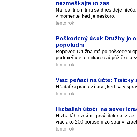
nezmeškajte to zas
Na realitnom trhu sa dnes deje niečo,
v momente, keď je neskoro.
tento rok
Poškodený úsek Družby je op
popoludní
Ropovod Družba má po poškodení opä
podmieňuje aj miliardovú pôžičku a s
tento rok
Viac peňazí na účte: Tisícky
Hľadať si prácu v čase, keď sa v sprá
tento rok
Hizballáh útočil na sever Izr
Hizballáh oznámil prvý útok na Izrael 
viac ako 200 porušení zo strany Izrael
tento rok