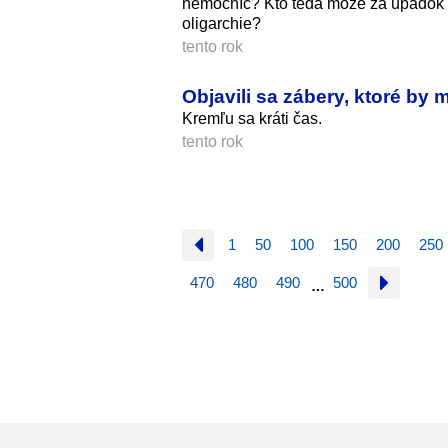
nemocníc? Kto teda môže za úpadok zd
oligarchie?
tento rok
Objavili sa zábery, ktoré by m
Kremľu sa kráti čas.
tento rok
1
50
100
150
200
250
470
480
490
500
…