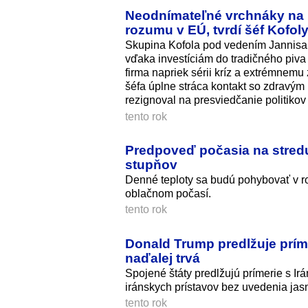
Neodnímateľné vrchnáky na 
rozumu v EÚ, tvrdí šéf Kofol
Skupina Kofola pod vedením Jannisa 
vďaka investíciám do tradičného piva
firma napriek sérii kríz a extrémnemu
šéfa úplne stráca kontakt so zdravým 
rezignoval na presviedčanie politikov
tento rok
Predpoveď počasia na stredu
stupňov
Denné teploty sa budú pohybovať v r
oblačnom počasí.
tento rok
Donald Trump predlžuje príme
naďalej trvá
Spojené štáty predlžujú prímerie s I
iránskych prístavov bez uvedenia ja
tento rok