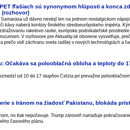
PET fľašiach sú synonymom hlúposti a konca z
y (rozhovor)
Samarasa už dávno nestojí len na jednom nostalgickom nápoji,
 či kávy naberá kontúry širokého stredoeurópskeho impéria. Ký
 zdražovaniu raketovo rastie, európske podnikateľské prostredie
rozumom. V rozhovore pre Aktuality.sk otvorene vysvetľuje, pre
 a prečo vidí záchranu sveta radšej v nových technológiách a ľu
: Očakáva sa polooblačná obloha a teploty do 1
ozmedzí od 10 do 17 stupňov Celzia pri prevažne polooblačno
rie s Iránom na žiadosť Pakistanu, blokáda prís
ránom, no tlak nepoľavuje. Trump zároveň nariaďuje pokračovani
sného časového plánu.