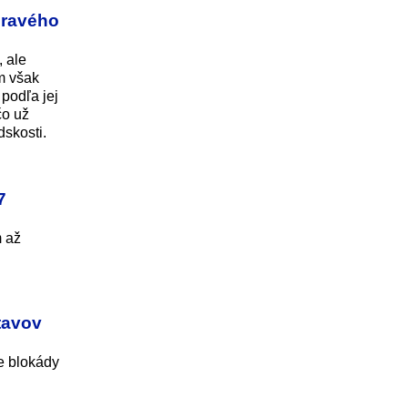
dravého
 ale
m však
 podľa jej
čo už
dskosti.
7
m až
tavov
e blokády