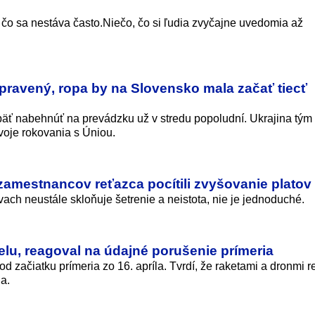
 čo sa nestáva často.Niečo, čo si ľudia zvyčajne uvedomia až
ravený, ropa by na Slovensko mala začať tiecť
ť nabehnúť na prevádzku už v stredu popoludní. Ukrajina tým
voje rokovania s Úniou.
 zamestnancov reťazca pocítili zvyšovanie platov
vach neustále skloňuje šetrenie a neistota, nie je jednoduché.
aelu, reagoval na údajné porušenie prímeria
od začiatku prímeria zo 16. apríla. Tvrdí, že raketami a dronmi 
a.