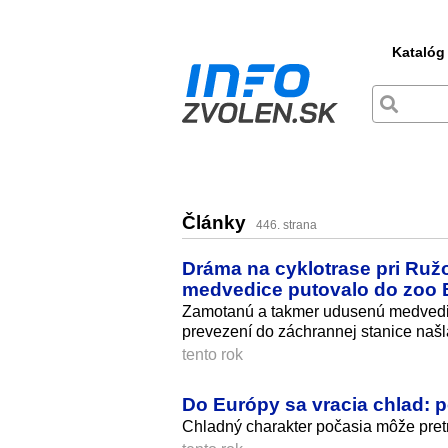
Katalóg
Články
446. strana
Dráma na cyklotrase pri Ruž
medvedice putovalo do zoo 
Zamotanú a takmer udusenú medvedic
prevezení do záchrannej stanice naš
tento rok
Do Európy sa vracia chlad: p
Chladný charakter počasia môže pretr