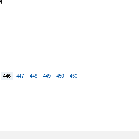
j
446
447
448
449
450
460