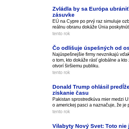
Zvládla by sa Európa ubrániť 
zásuvke
EÚ na Cypre po prvý raz simuluje ozbro
reálnu obranu dokáže Únia poskytnúť
tento rok
Čo odlišuje úspešných od o
Najúspešnejšie firmy nevznikajú vďa
o tom, kto dokáže rásť globálne a kto 
otvorí širšiemu publiku.
tento rok
Donald Trump ohlásil predĺže
získanie času
Pakistan sprostredkúva mier medzi US
o americkej pasci a naznačuje, že je 
tento rok
Vilabyty Nový Svet: Toto nie j