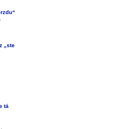
brzdu“
.
z „ste
e tá