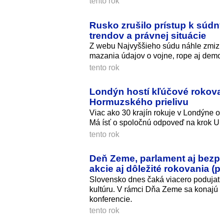
tento rok
Rusko zrušilo prístup k súd
trendov a právnej situácie
Z webu Najvyššieho súdu náhle zmizli 
mazania údajov o vojne, rope aj demog
tento rok
Londýn hostí kľúčové rokova
Hormuzského prielivu
Viac ako 30 krajín rokuje v Londýne 
Má ísť o spoločnú odpoveď na krok 
tento rok
Deň Zeme, parlament aj bez
akcie aj dôležité rokovania 
Slovensko dnes čaká viacero podujatí
kultúru. V rámci Dňa Zeme sa konajú 
konferencie.
tento rok