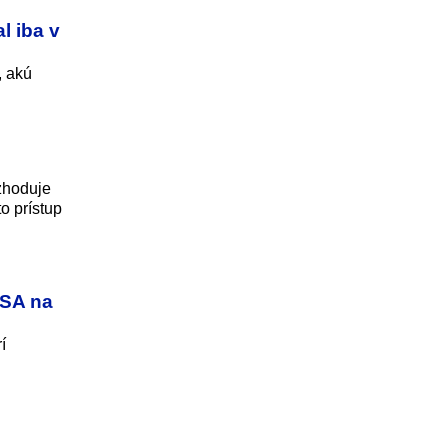
l iba v
, akú
zhoduje
o prístup
USA na
í