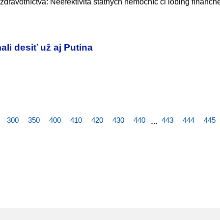
ravotníctva: Neefektivita štátnych nemocníc či lobing finančne
ali desiť už aj Putina
300
350
400
410
420
430
440
443
444
445
…