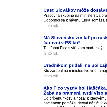
Časť Slovákov môže dostávať
Pracovná skupina na ministerstva pr
Odborníci sa k návrhu Erika Tomáša 
tento rok
Má Slovensko zostať pri ruske
čarovní v PS-ku“
Telefonát Fica s víťazom maďarských vo
tento rok
Úradníkom pridali, na policaj
Kto zarábal na ministerstve vnútra na
tento rok
Ako Fico vyzdvihol Haščáka. 
Žaba na prameni, tvrdí Visol
Od príbehu “kozy a noža” k ideovému
pacientom pomôže ideová náruč, v kto