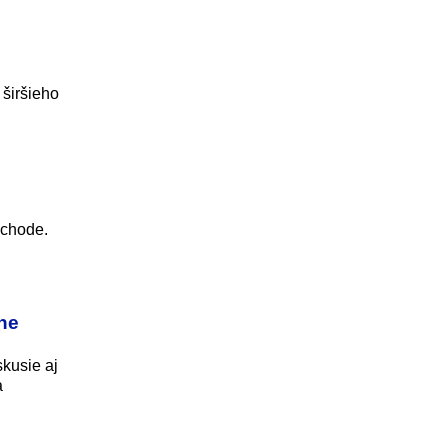
 širšieho
ýchode.
ne
kusie aj
a