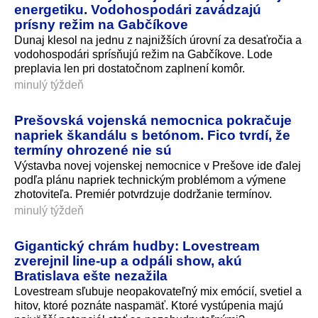
energetiku. Vodohospodári zavádzajú
prísny režim na Gabčíkove
Dunaj klesol na jednu z najnižších úrovní za desaťročia a
vodohospodári sprísňujú režim na Gabčíkove. Lode
preplavia len pri dostatočnom zaplnení komôr.
minulý týždeň
Prešovská vojenská nemocnica pokračuje
napriek škandálu s betónom. Fico tvrdí, že
termíny ohrozené nie sú
Výstavba novej vojenskej nemocnice v Prešove ide ďalej
podľa plánu napriek technickým problémom a výmene
zhotoviteľa. Premiér potvrdzuje dodržanie termínov.
minulý týždeň
Gigantický chrám hudby: Lovestream
zverejnil line-up a odpáli show, akú
Bratislava ešte nezažila
Lovestream sľubuje neopakovateľný mix emócií, svetiel a
hitov, ktoré poznáte naspamäť. Ktoré vystúpenia majú