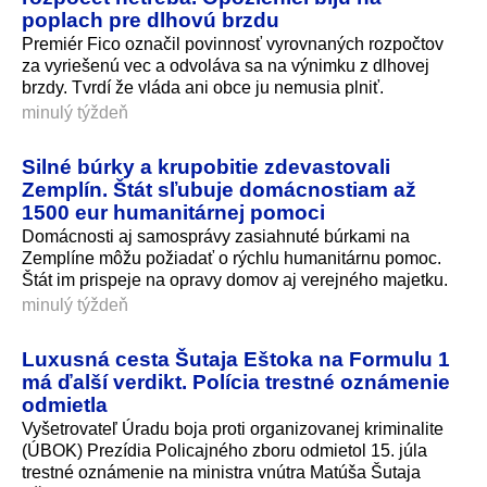
poplach pre dlhovú brzdu
Premiér Fico označil povinnosť vyrovnaných rozpočtov
za vyriešenú vec a odvoláva sa na výnimku z dlhovej
brzdy. Tvrdí že vláda ani obce ju nemusia plniť.
minulý týždeň
Silné búrky a krupobitie zdevastovali
Zemplín. Štát sľubuje domácnostiam až
1500 eur humanitárnej pomoci
Domácnosti aj samosprávy zasiahnuté búrkami na
Zemplíne môžu požiadať o rýchlu humanitárnu pomoc.
Štát im prispeje na opravy domov aj verejného majetku.
minulý týždeň
Luxusná cesta Šutaja Eštoka na Formulu 1
má ďalší verdikt. Polícia trestné oznámenie
odmietla
Vyšetrovateľ Úradu boja proti organizovanej kriminalite
(ÚBOK) Prezídia Policajného zboru odmietol 15. júla
trestné oznámenie na ministra vnútra Matúša Šutaja