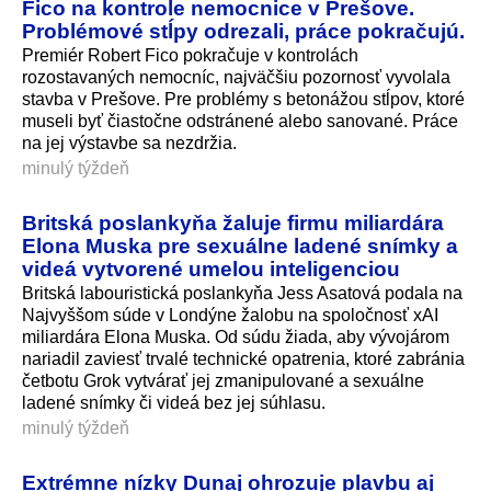
Fico na kontrole nemocnice v Prešove.
Problémové stĺpy odrezali, práce pokračujú.
Premiér Robert Fico pokračuje v kontrolách
rozostavaných nemocníc, najväčšiu pozornosť vyvolala
stavba v Prešove. Pre problémy s betonážou stĺpov, ktoré
museli byť čiastočne odstránené alebo sanované. Práce
na jej výstavbe sa nezdržia.
minulý týždeň
Britská poslankyňa žaluje firmu miliardára
Elona Muska pre sexuálne ladené snímky a
videá vytvorené umelou inteligenciou
Britská labouristická poslankyňa Jess Asatová podala na
Najvyššom súde v Londýne žalobu na spoločnosť xAI
miliardára Elona Muska. Od súdu žiada, aby vývojárom
nariadil zaviesť trvalé technické opatrenia, ktoré zabránia
četbotu Grok vytvárať jej zmanipulované a sexuálne
ladené snímky či videá bez jej súhlasu.
minulý týždeň
Extrémne nízky Dunaj ohrozuje plavbu aj