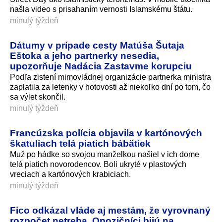
našla video s prisahaním vernosti Islamskému štátu.
minulý týždeň
Dátumy v prípade cesty Matúša Šutaja
Eštoka a jeho partnerky nesedia,
upozorňuje Nadácia Zastavme korupciu
Podľa zistení mimovládnej organizácie partnerka ministra
zaplatila za letenky v hotovosti až niekoľko dní po tom, čo
sa výlet skončil.
minulý týždeň
Francúzska polícia objavila v kartónových
škatuliach telá piatich bábätiek
Muž po hádke so svojou manželkou našiel v ich dome
telá piatich novorodencov. Boli ukryté v plastových
vreciach a kartónových krabiciach.
minulý týždeň
Fico odkázal vláde aj mestám, že vyrovnaný
rozpočet netreba. Opozičníci bijú na