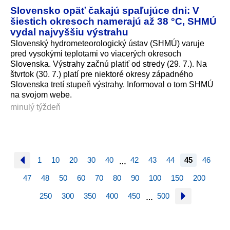
Slovensko opäť čakajú spaľujúce dni: V
šiestich okresoch namerajú až 38 °C, SHMÚ
vydal najvyššiu výstrahu
Slovenský hydrometeorologický ústav (SHMÚ) varuje
pred vysokými teplotami vo viacerých okresoch
Slovenska. Výstrahy začnú platiť od stredy (29. 7.). Na
štvrtok (30. 7.) platí pre niektoré okresy západného
Slovenska tretí stupeň výstrahy. Informoval o tom SHMÚ
na svojom webe.
minulý týždeň
1
10
20
30
40
42
43
44
45
46
…
47
48
50
60
70
80
90
100
150
200
250
300
350
400
450
500
…