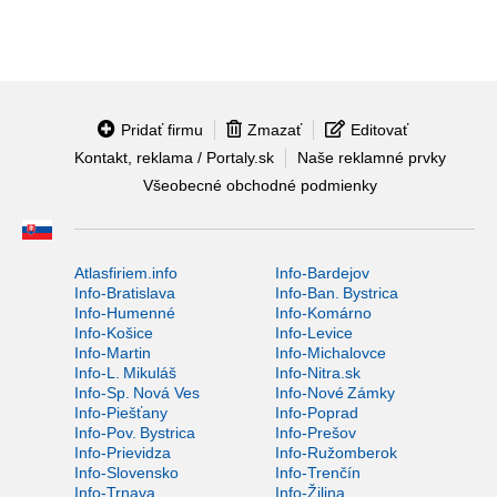
Pridať firmu
Zmazať
Editovať
Kontakt, reklama / Portaly.sk
Naše reklamné prvky
Všeobecné obchodné podmienky
Atlasfiriem.info
Info-Bardejov
Info-Bratislava
Info-Ban. Bystrica
Info-Humenné
Info-Komárno
Info-Košice
Info-Levice
Info-Martin
Info-Michalovce
Info-L. Mikuláš
Info-Nitra.sk
Info-Sp. Nová Ves
Info-Nové Zámky
Info-Piešťany
Info-Poprad
Info-Pov. Bystrica
Info-Prešov
Info-Prievidza
Info-Ružomberok
Info-Slovensko
Info-Trenčín
Info-Trnava
Info-Žilina