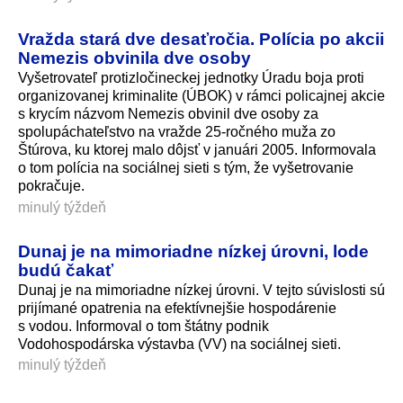
Vražda stará dve desaťročia. Polícia po akcii
Nemezis obvinila dve osoby
Vyšetrovateľ protizločineckej jednotky Úradu boja proti
organizovanej kriminalite (ÚBOK) v rámci policajnej akcie
s krycím názvom Nemezis obvinil dve osoby za
spolupáchateľstvo na vražde 25-ročného muža zo
Štúrova, ku ktorej malo dôjsť v januári 2005. Informovala
o tom polícia na sociálnej sieti s tým, že vyšetrovanie
pokračuje.
minulý týždeň
Dunaj je na mimoriadne nízkej úrovni, lode
budú čakať
Dunaj je na mimoriadne nízkej úrovni. V tejto súvislosti sú
prijímané opatrenia na efektívnejšie hospodárenie
s vodou. Informoval o tom štátny podnik
Vodohospodárska výstavba (VV) na sociálnej sieti.
minulý týždeň