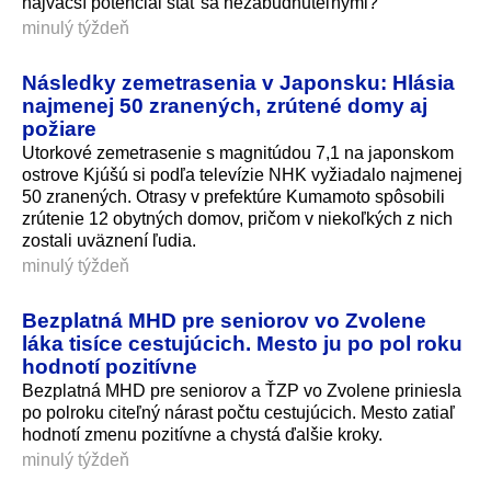
najväčší potenciál stať sa nezabudnuteľnými?
minulý týždeň
Následky zemetrasenia v Japonsku: Hlásia
najmenej 50 zranených, zrútené domy aj
požiare
Utorkové zemetrasenie s magnitúdou 7,1 na japonskom
ostrove Kjúšú si podľa televízie NHK vyžiadalo najmenej
50 zranených. Otrasy v prefektúre Kumamoto spôsobili
zrútenie 12 obytných domov, pričom v niekoľkých z nich
zostali uväznení ľudia.
minulý týždeň
Bezplatná MHD pre seniorov vo Zvolene
láka tisíce cestujúcich. Mesto ju po pol roku
hodnotí pozitívne
Bezplatná MHD pre seniorov a ŤZP vo Zvolene priniesla
po polroku citeľný nárast počtu cestujúcich. Mesto zatiaľ
hodnotí zmenu pozitívne a chystá ďalšie kroky.
minulý týždeň