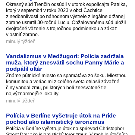
Okresný súd Trenčín odsúdil v utorok expolicajta Patrika,
ktorý v septembri v roku 2023 v obci Čachtice
z nedbanlivosti po náhodnom výstrele z legálne držanej
zbrane usmrtil 30-ročnú Luciu. Obžalovanému súd uložil
dvojročné väzenie s trojročnou podmienkou a zákaz
vlastniť zbrane.
minulý týždeň
Vandalizmus v Medžugorí: Polícia zadržala
muža, ktorý znesvätil sochu Panny Márie a
podpálil oltár
Známe pútnické miesto sa spamätáva zo šoku. Miestnou
komunitou a veriacimi z celého sveta otriasli závažné
činy vandalizmu, pri ktorých boli znesvätené tie
najvýznamnejšie lokality.
minulý týždeň
Polícia v Berlíne vyšetruje útok na Pride
pochod ako islamistický terorizmus
Polícia v Berlíne vyšetruje útok na sprievod Christopher
Street Day ako islamistický terorizmus. V mobile útočníka