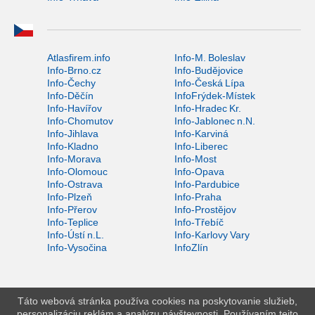
Atlasfirem.info
Info-M. Boleslav
Info-Brno.cz
Info-Budějovice
Info-Čechy
Info-Česká Lípa
Info-Děčín
InfoFrýdek-Místek
Info-Havířov
Info-Hradec Kr.
Info-Chomutov
Info-Jablonec n.N.
Info-Jihlava
Info-Karviná
Info-Kladno
Info-Liberec
Info-Morava
Info-Most
Info-Olomouc
Info-Opava
Info-Ostrava
Info-Pardubice
Info-Plzeň
Info-Praha
Info-Přerov
Info-Prostějov
Info-Teplice
Info-Třebíč
Info-Ústí n.L.
Info-Karlovy Vary
Info-Vysočina
InfoZlín
Táto webová stránka používa cookies na poskytovanie služieb,
personalizáciu reklám a analýzu návštevnosti. Používaním tejto