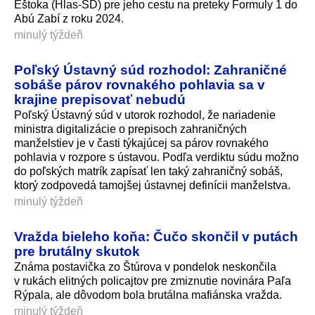
Eštoka (Hlas-SD) pre jeho cestu na preteky Formuly 1 do
Abú Zabí z roku 2024.
minulý týždeň
Poľský Ústavný súd rozhodol: Zahraničné
sobáše párov rovnakého pohlavia sa v
krajine prepisovať nebudú
Poľský Ústavný súd v utorok rozhodol, že nariadenie
ministra digitalizácie o prepisoch zahraničných
manželstiev je v časti týkajúcej sa párov rovnakého
pohlavia v rozpore s ústavou. Podľa verdiktu súdu možno
do poľských matrík zapísať len taký zahraničný sobáš,
ktorý zodpovedá tamojšej ústavnej definícii manželstva.
minulý týždeň
Vražda bieleho koňa: Čučo skončil v putách
pre brutálny skutok
Známa postavička zo Štúrova v pondelok neskončila
v rukách elitných policajtov pre zmiznutie novinára Paľa
Rýpala, ale dôvodom bola brutálna mafiánska vražda.
minulý týždeň