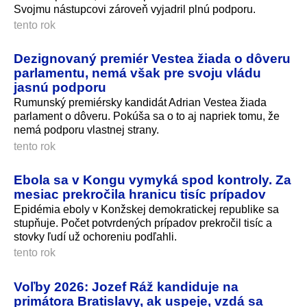
Svojmu nástupcovi zároveň vyjadril plnú podporu.
tento rok
Dezignovaný premiér Vestea žiada o dôveru
parlamentu, nemá však pre svoju vládu
jasnú podporu
Rumunský premiérsky kandidát Adrian Vestea žiada
parlament o dôveru. Pokúša sa o to aj napriek tomu, že
nemá podporu vlastnej strany.
tento rok
Ebola sa v Kongu vymyká spod kontroly. Za
mesiac prekročila hranicu tisíc prípadov
Epidémia eboly v Konžskej demokratickej republike sa
stupňuje. Počet potvrdených prípadov prekročil tisíc a
stovky ľudí už ochoreniu podľahli.
tento rok
Voľby 2026: Jozef Ráž kandiduje na
primátora Bratislavy, ak uspeje, vzdá sa