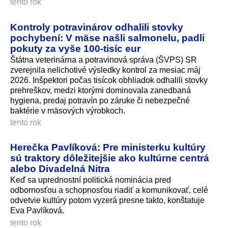
tento rok
Kontroly potravinárov odhalili stovky
pochybení: V mäse našli salmonelu, padli
pokuty za vyše 100-tisíc eur
Štátna veterinárna a potravinová správa (ŠVPS) SR
zverejnila nelichotivé výsledky kontrol za mesiac máj
2026. Inšpektori počas tisícok obhliadok odhalili stovky
prehreškov, medzi ktorými dominovala zanedbaná
hygiena, predaj potravín po záruke či nebezpečné
baktérie v mäsových výrobkoch.
tento rok
Herečka Pavlíková: Pre ministerku kultúry
sú traktory dôležitejšie ako kultúrne centrá
alebo Divadelná Nitra
Keď sa uprednostní politická nominácia pred
odbornosťou a schopnosťou riadiť a komunikovať, celé
odvetvie kultúry potom vyzerá presne takto, konštatuje
Eva Pavlíková.
tento rok