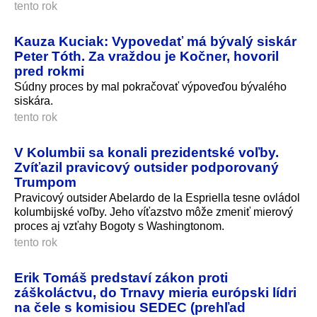
tento rok
Kauza Kuciak: Vypovedať má bývalý siskár
Peter Tóth. Za vraždou je Kočner, hovoril
pred rokmi
Súdny proces by mal pokračovať výpoveďou bývalého
siskára.
tento rok
V Kolumbii sa konali prezidentské voľby.
Zvíťazil pravicový outsider podporovaný
Trumpom
Pravicový outsider Abelardo de la Espriella tesne ovládol
kolumbijské voľby. Jeho víťazstvo môže zmeniť mierový
proces aj vzťahy Bogoty s Washingtonom.
tento rok
Erik Tomáš predstaví zákon proti
záškoláctvu, do Trnavy mieria európski lídri
na čele s komisiou SEDEC (prehľad