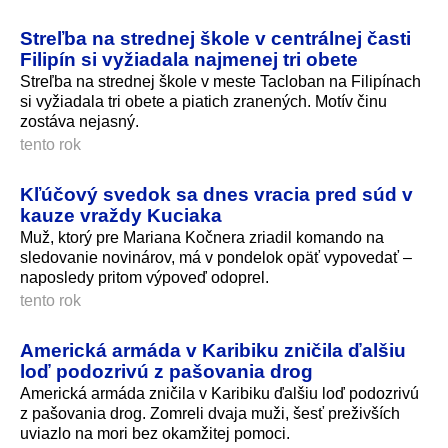
Streľba na strednej škole v centrálnej časti
Filipín si vyžiadala najmenej tri obete
Streľba na strednej škole v meste Tacloban na Filipínach
si vyžiadala tri obete a piatich zranených. Motív činu
zostáva nejasný.
tento rok
Kľúčový svedok sa dnes vracia pred súd v
kauze vraždy Kuciaka
Muž, ktorý pre Mariana Kočnera zriadil komando na
sledovanie novinárov, má v pondelok opäť vypovedať –
naposledy pritom výpoveď odoprel.
tento rok
Americká armáda v Karibiku zničila ďalšiu
loď podozrivú z pašovania drog
Americká armáda zničila v Karibiku ďalšiu loď podozrivú
z pašovania drog. Zomreli dvaja muži, šesť preživších
uviazlo na mori bez okamžitej pomoci.