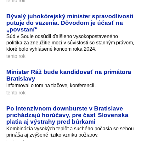
tento rok
Bývalý juhokórejský minister spravodlivosti
putuje do väzenia. Dôvodom je účasť na
„povstaní“
Súd v Soule odsúdil ďalšieho vysokopostaveného
politika za zneužitie moci v súvislosti so stanným právom,
ktoré bolo vyhlásené koncom roka 2024.
tento rok
Minister Ráž bude kandidovať na primátora
Bratislavy
Informoval o tom na tlačovej konferencii.
tento rok
Po intenzívnom downburste v Bratislave
prichádzajú horúčavy, pre časť Slovenska
platia aj výstrahy pred búrkami
Kombinácia vysokých teplôt a suchého počasia so sebou
prináša aj zvýšené riziko vzniku požiarov.