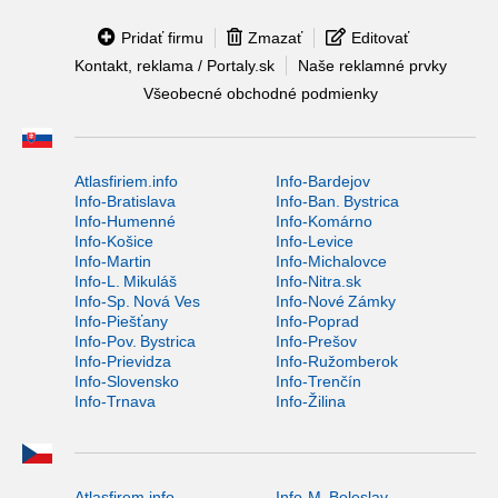
Pridať firmu
Zmazať
Editovať
Kontakt, reklama / Portaly.sk
Naše reklamné prvky
Všeobecné obchodné podmienky
Atlasfiriem.info
Info-Bardejov
Info-Bratislava
Info-Ban. Bystrica
Info-Humenné
Info-Komárno
Info-Košice
Info-Levice
Info-Martin
Info-Michalovce
Info-L. Mikuláš
Info-Nitra.sk
Info-Sp. Nová Ves
Info-Nové Zámky
Info-Piešťany
Info-Poprad
Info-Pov. Bystrica
Info-Prešov
Info-Prievidza
Info-Ružomberok
Info-Slovensko
Info-Trenčín
Info-Trnava
Info-Žilina
Atlasfirem.info
Info-M. Boleslav