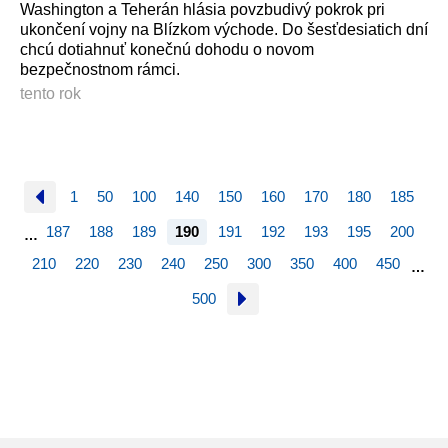
Washington a Teherán hlásia povzbudivý pokrok pri
ukončení vojny na Blízkom východe. Do šesťdesiatich dní
chcú dotiahnuť konečnú dohodu o novom
bezpečnostnom rám­ci.
tento rok
1
50
100
140
150
160
170
180
185
187
188
189
190
191
192
193
195
200
…
210
220
230
240
250
300
350
400
450
…
500