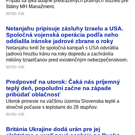
Prípad sa týka údajne predražených právnych služieb pre
štátny MH Manažment.
tento rok
Netanjahu pripisuje zásluhy Izraelu a USA.
Spoločná vojenská operácia podľa neho
oddialila iránske jadrové zbrane o roky
Netanjahu tvrdí že spoločná kampaň s USA odvrátila
jadrovú hrozbu Iránu na roky dopredu a zachránila
milióny Izraelčanov pred existenčným nebezpečenstvom.
tento rok
Predpoveď na utorok: Čaká nás príjemný
teplý deň, popoludní začne na západe
pribúdať oblačnosť
Utorok prinesie na väčšinu územia Slovenska teplé a
slnečné počasie s teplotami do 28 stupňov.
tento rok
Británia Ukrajine dodá urán pre jej