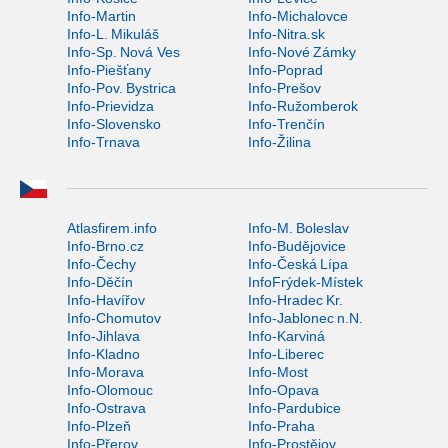
Info-Martin
Info-Michalovce
Info-L. Mikuláš
Info-Nitra.sk
Info-Sp. Nová Ves
Info-Nové Zámky
Info-Piešťany
Info-Poprad
Info-Pov. Bystrica
Info-Prešov
Info-Prievidza
Info-Ružomberok
Info-Slovensko
Info-Trenčín
Info-Trnava
Info-Žilina
Atlasfirem.info
Info-M. Boleslav
Info-Brno.cz
Info-Budějovice
Info-Čechy
Info-Česká Lípa
Info-Děčín
InfoFrýdek-Místek
Info-Havířov
Info-Hradec Kr.
Info-Chomutov
Info-Jablonec n.N.
Info-Jihlava
Info-Karviná
Info-Kladno
Info-Liberec
Info-Morava
Info-Most
Info-Olomouc
Info-Opava
Info-Ostrava
Info-Pardubice
Info-Plzeň
Info-Praha
Info-Přerov
Info-Prostějov