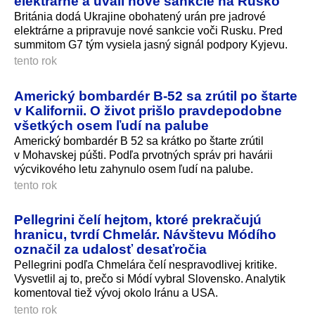
elektrárne a uvalí nové sankcie na Rusko
Británia dodá Ukrajine obohatený urán pre jadrové
elektrárne a pripravuje nové sankcie voči Rusku. Pred
summitom G7 tým vysiela jasný signál podpory Kyjevu.
tento rok
Americký bombardér B-52 sa zrútil po štarte
v Kalifornii. O život prišlo pravdepodobne
všetkých osem ľudí na palube
Americký bombardér B 52 sa krátko po štarte zrútil
v Mohavskej púšti. Podľa prvotných správ pri havárii
výcvikového letu zahynulo osem ľudí na palube.
tento rok
Pellegrini čelí hejtom, ktoré prekračujú
hranicu, tvrdí Chmelár. Návštevu Módího
označil za udalosť desaťročia
Pellegrini podľa Chmelára čelí nespravodlivej kritike.
Vysvetlil aj to, prečo si Módí vybral Slovensko. Analytik
komentoval tiež vývoj okolo Iránu a USA.
tento rok