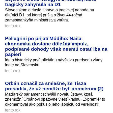
tragicky zahynula na D1
Slovenskom otriasla správa o tragickej nehode na
diaľnici D1, pri ktorej prišla o život 44-ročná
zamestnankyňa ministerstva vnútra.
tento rok
Pellegrini po prijatí Módího: Naša
ekonomika dostane dôležitý impulz,
podpísané dohody však nesmú ostať iba na
papieri
Ide o historicky prvú oficiálnu návštevu predsedu vlády
Indie na Slovensku.
tento rok
Orbán označil za smiešne, že Tisza
presadila, že už nemôže byť premiérom (2)
Maďarský parlament schválil novelu ústavy, ktorá
znemožní Orbánovi opätovne viesť krajinu. Expremiér to
okomentoval ako pokus o jeho izoláciu od verejnosti.
tento rok