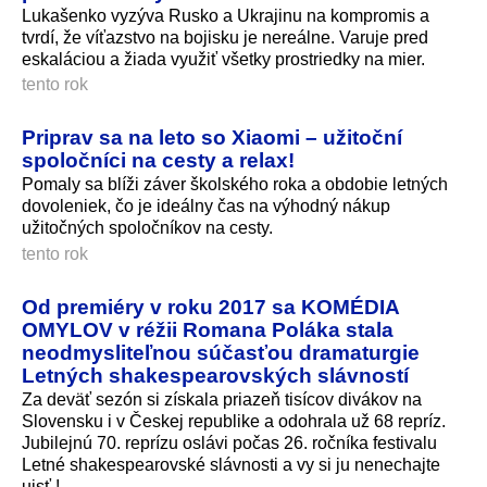
Lukašenko vyzýva Rusko a Ukrajinu na kompromis a
tvrdí, že víťazstvo na bojisku je nereálne. Varuje pred
eskaláciou a žiada využiť všetky prostriedky na mier.
tento rok
Priprav sa na leto so Xiaomi – užitoční
spoločníci na cesty a relax!
Pomaly sa blíži záver školského roka a obdobie letných
dovoleniek, čo je ideálny čas na výhodný nákup
užitočných spoločníkov na cesty.
tento rok
Od premiéry v roku 2017 sa KOMÉDIA
OMYLOV v réžii Romana Poláka stala
neodmysliteľnou súčasťou dramaturgie
Letných shakespearovských slávností
Za deväť sezón si získala priazeň tisícov divákov na
Slovensku i v Českej republike a odohrala už 68 repríz.
Jubilejnú 70. reprízu oslávi počas 26. ročníka festivalu
Letné shakespearovské slávnosti a vy si ju nenechajte
ujsť !