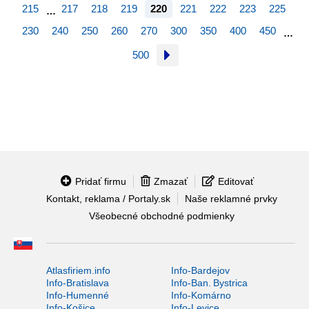
215
217
218
219
220
221
222
223
225
…
230
240
250
260
270
300
350
400
450
…
500
Pridať firmu
Zmazať
Editovať
Kontakt, reklama / Portaly.sk
Naše reklamné prvky
Všeobecné obchodné podmienky
Atlasfiriem.info
Info-Bardejov
Info-Bratislava
Info-Ban. Bystrica
Info-Humenné
Info-Komárno
Info-Košice
Info-Levice