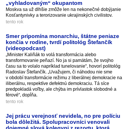
„vyhladovaným“ okupantom
Moskva sa už dlhšie zmôže len na nekonečné dobýjanie
Kosťantynivky a terorizovanie ukrajinských civilistov.
tento rok
Smer pripomína monarchiu, štátne peniaze
končia v rodine, tvrdí politológ Štefančík
(videopodcast)
„Minister Kaliňák to volá transformácia alebo
transformovanie peňazí. No ja si pamätám, že svojho
času sa to volalo napríklad tunelovanie“, hovorí politológ
Radoslav Štefančík. „Uvažujem, či náhodou nie sme
v období transformácie režimu z liberálnej demokracie na
iliberálnu, respektíve defektnú demokraciu. Tá síce
predpokladá voľby, ale chýba im prívlastok slobodné a
férové“, dopĺňa.
tento rok
Jej prácu verejnosť nevidela, no pre políciu
bola dôležitá. Spolupracovníci venovali
dojemné slová kolegyni z rezortu, ktorá