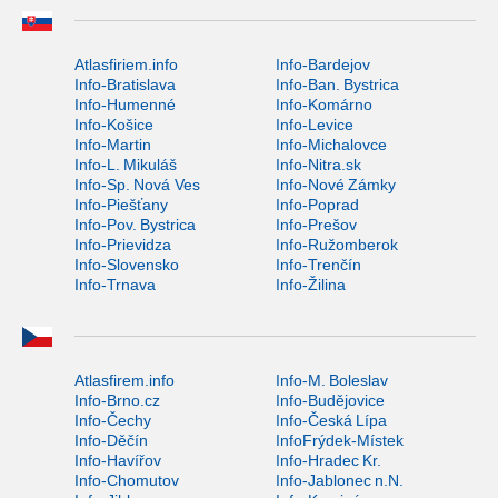
Atlasfiriem.info
Info-Bardejov
Info-Bratislava
Info-Ban. Bystrica
Info-Humenné
Info-Komárno
Info-Košice
Info-Levice
Info-Martin
Info-Michalovce
Info-L. Mikuláš
Info-Nitra.sk
Info-Sp. Nová Ves
Info-Nové Zámky
Info-Piešťany
Info-Poprad
Info-Pov. Bystrica
Info-Prešov
Info-Prievidza
Info-Ružomberok
Info-Slovensko
Info-Trenčín
Info-Trnava
Info-Žilina
Atlasfirem.info
Info-M. Boleslav
Info-Brno.cz
Info-Budějovice
Info-Čechy
Info-Česká Lípa
Info-Děčín
InfoFrýdek-Místek
Info-Havířov
Info-Hradec Kr.
Info-Chomutov
Info-Jablonec n.N.