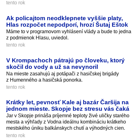
tento rok
Ak policajtom neodklepnete vyššie platy,
Hlas rozpočet nepodporí, hrozí Šutaj Eštok
Máme to v programovom vyhlásení vlády a bude to jedna
z podmienok Hlasu, uviedol.
tento rok
V Krompachoch pátrajú po človeku, ktorý
skočil do vody a už sa nevynoril
Na mieste zasahujú aj potápači z hasičskej brigády
z Humenného a hasičská ponorka.
tento rok
Krátky let, pevnosť Kale aj bazár Čaršija na
jednom mieste. Skopje bez stresu vás čaká
Jar v Skopje prináša príjemné teploty živé uličky starého
mesta a výhľady z Vodna ideálnu kombináciu krátkeho
mestského úniku balkánskych chutí a výhodných cien.
tento rok