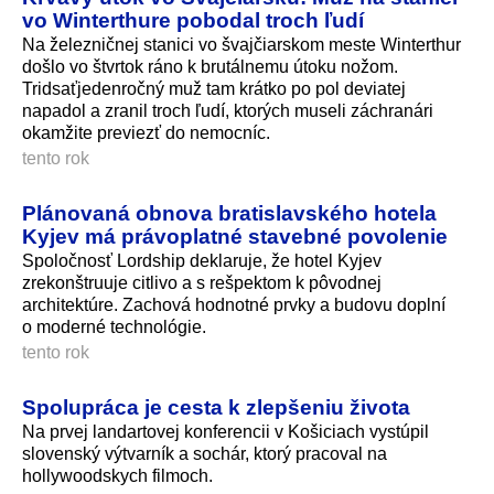
vo Winterthure pobodal troch ľudí
Na železničnej stanici vo švajčiarskom meste Winterthur
došlo vo štvrtok ráno k brutálnemu útoku nožom.
Tridsaťjedenročný muž tam krátko po pol deviatej
napadol a zranil troch ľudí, ktorých museli záchranári
okamžite previezť do nemocníc.
tento rok
Plánovaná obnova bratislavského hotela
Kyjev má právoplatné stavebné povolenie
Spoločnosť Lordship deklaruje, že hotel Kyjev
zrekonštruuje citlivo a s rešpektom k pôvodnej
architektúre. Zachová hodnotné prvky a budovu doplní
o moderné technológie.
tento rok
Spolupráca je cesta k zlepšeniu života
Na prvej landartovej konferencii v Košiciach vystúpil
slovenský výtvarník a sochár, ktorý pracoval na
hollywoodskych filmoch.