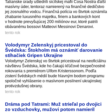
Talianske úrady uštedrili sicílskej mafii Cosa Nostra ďalší
masívny úder, tentoraz namierený na finančné dedičstvo
jej zosnulého vodcu. Finančná polícia vo štvrtok oznámila
zhabanie luxusného majetku, firiem a bankových kont
v hodnote prevyšujúcej 200 miliónov eur, ktoré patrili
obávanému bossovi Matteovi Messinovi Denarovi.
tento rok
Volodymyr Zelenskyj pricestoval do
Švédska: Štokholm má oznámiť darovanie
stíhačiek Gripen Ukrajine
Volodymyr Zelenskyj vo štvrtok pricestoval na neoficiálnu
návštevu Švédska, kde ho čakajú kľúčové bezpečnostné
rokovania s premiérom Ulfom Kristerssonom. Podľa
zistení švédskych médií bude hlavným bodom programu
spoločné vyhlásenie o masívnom posilnení ukrajinskej
protivzdušnej obrany.
tento rok
Dráma pod Tatrami: Muž strieľal po dvojici
zo vzduchovky, mužovi potom namieril