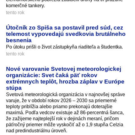
komerčné tankery.
tento rok
Útočník zo Spiša sa postavil pred súd, cez
telemost vypovedajú svedkovia brutálneho
besnenia
Po útoku prišli o život zástupkyňa riaditeľa a študentka.
tento rok
Nové varovanie Svetovej meteorologickej
organizácie: Svet čaká päť rokov
extrémnych teplôt, hrozba záplav v Európe
stúpa
Svetová meteorologická organizácia v najnovšej správe
varuje, že v období rokov 2026 – 2030 sa priemerné
teploty priblížia alebo priamo prekonajú doterajšie
maximá. Podľa vedcov existuje až 86-percentná šanca,
že zažijeme najteplejší rok v dejinách meraní, pričom
päťročný priemer môže vyskočiť až o 1,9 stupňa Celzia
nad predindustriálnu úroveň.