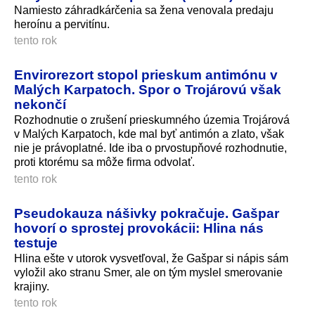
Namiesto záhradkárčenia sa žena venovala predaju
heroínu a pervitínu.
tento rok
Envirorezort stopol prieskum antimónu v
Malých Karpatoch. Spor o Trojárovú však
nekončí
Rozhodnutie o zrušení prieskumného územia Trojárová
v Malých Karpatoch, kde mal byť antimón a zlato, však
nie je právoplatné. Ide iba o prvostupňové rozhodnutie,
proti ktorému sa môže firma odvolať.
tento rok
Pseudokauza nášivky pokračuje. Gašpar
hovorí o sprostej provokácii: Hlina nás
testuje
Hlina ešte v utorok vysvetľoval, že Gašpar si nápis sám
vyložil ako stranu Smer, ale on tým myslel smerovanie
krajiny.
tento rok