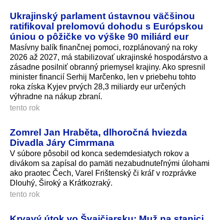
Ukrajinský parlament ústavnou väčšinou
ratifikoval prelomovú dohodu s Európskou
úniou o pôžičke vo výške 90 miliárd eur
Masívny balík finančnej pomoci, rozplánovaný na roky
2026 až 2027, má stabilizovať ukrajinské hospodárstvo a
zásadne posilniť obranný priemysel krajiny. Ako spresnil
minister financií Serhij Marčenko, len v priebehu tohto
roka získa Kyjev prvých 28,3 miliardy eur určených
výhradne na nákup zbraní.
tento rok
Zomrel Jan Hraběta, dlhoročná hviezda
Divadla Járy Cimrmana
V súbore pôsobil od konca sedemdesiatych rokov a
divákom sa zapísal do pamäti nezabudnuteľnými úlohami
ako praotec Čech, Varel Frištenský či kráľ v rozprávke
Dlouhý, Široký a Krátkozraký.
tento rok
Krvavý útok vo Švajčiarsku: Muž na stanici