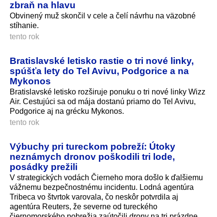
zbraň na hlavu
Obvinený muž skončil v cele a čelí návrhu na väzobné
stíhanie.
tento rok
Bratislavské letisko rastie o tri nové linky,
spúšťa lety do Tel Avivu, Podgorice a na
Mykonos
Bratislavské letisko rozširuje ponuku o tri nové linky Wizz
Air. Cestujúci sa od mája dostanú priamo do Tel Avivu,
Podgorice aj na grécku Mykonos.
tento rok
Výbuchy pri tureckom pobreží: Útoky
neznámych dronov poškodili tri lode,
posádky prežili
V strategických vodách Čierneho mora došlo k ďalšiemu
vážnemu bezpečnostnému incidentu. Lodná agentúra
Tribeca vo štvrtok varovala, čo neskôr potvrdila aj
agentúra Reuters, že severne od tureckého
čiernomorského pobrežia zaútočili drony na tri prázdne