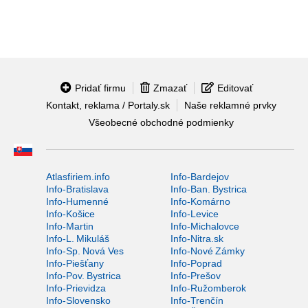
Pridať firmu
Zmazať
Editovať
Kontakt, reklama / Portaly.sk
Naše reklamné prvky
Všeobecné obchodné podmienky
Atlasfiriem.info
Info-Bardejov
Info-Bratislava
Info-Ban. Bystrica
Info-Humenné
Info-Komárno
Info-Košice
Info-Levice
Info-Martin
Info-Michalovce
Info-L. Mikuláš
Info-Nitra.sk
Info-Sp. Nová Ves
Info-Nové Zámky
Info-Piešťany
Info-Poprad
Info-Pov. Bystrica
Info-Prešov
Info-Prievidza
Info-Ružomberok
Info-Slovensko
Info-Trenčín