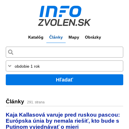
Katalóg
Články
Mapy
Obrázky
Hľadať
Články
291. strana
Kaja Kallasová varuje pred ruskou pascou:
Európska únia by nemala riešiť, kto bude s
Putinom vyjednávať o mieri