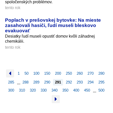
spoločenských problémov.
tento rok
Poplach v prešovskej bytovke: Na mieste
zasahovali hasiči, ľudí museli bleskovo
evakuovať
Desiatky ľudí museli opustiť domov kvôli záhadnej
chemikálii.
tento rok
1
50
100
150
200
250
260
270
280
285
288
289
290
291
292
293
294
295
…
300
310
320
330
340
350
400
450
500
…