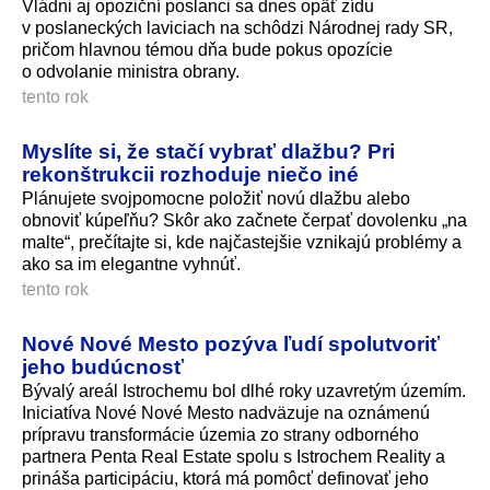
Vládni aj opoziční poslanci sa dnes opäť zídu
v poslaneckých laviciach na schôdzi Národnej rady SR,
pričom hlavnou témou dňa bude pokus opozície
o odvolanie ministra obrany.
tento rok
Myslíte si, že stačí vybrať dlažbu? Pri
rekonštrukcii rozhoduje niečo iné
Plánujete svojpomocne položiť novú dlažbu alebo
obnoviť kúpeľňu? Skôr ako začnete čerpať dovolenku „na
malte“, prečítajte si, kde najčastejšie vznikajú problémy a
ako sa im elegantne vyhnúť.
tento rok
Nové Nové Mesto pozýva ľudí spolutvoriť
jeho budúcnosť
Bývalý areál Istrochemu bol dlhé roky uzavretým územím.
Iniciatíva Nové Nové Mesto nadväzuje na oznámenú
prípravu transformácie územia zo strany odborného
partnera Penta Real Estate spolu s Istrochem Reality a
prináša participáciu, ktorá má pomôcť definovať jeho