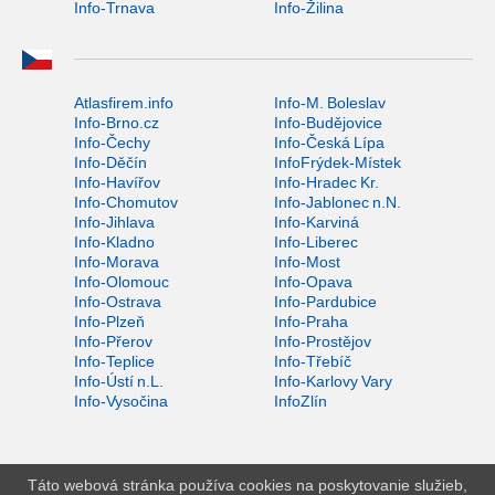
Info-Trnava
Info-Žilina
Atlasfirem.info
Info-M. Boleslav
Info-Brno.cz
Info-Budějovice
Info-Čechy
Info-Česká Lípa
Info-Děčín
InfoFrýdek-Místek
Info-Havířov
Info-Hradec Kr.
Info-Chomutov
Info-Jablonec n.N.
Info-Jihlava
Info-Karviná
Info-Kladno
Info-Liberec
Info-Morava
Info-Most
Info-Olomouc
Info-Opava
Info-Ostrava
Info-Pardubice
Info-Plzeň
Info-Praha
Info-Přerov
Info-Prostějov
Info-Teplice
Info-Třebíč
Info-Ústí n.L.
Info-Karlovy Vary
Info-Vysočina
InfoZlín
Táto webová stránka používa cookies na poskytovanie služieb,