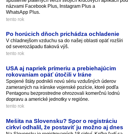
spustenie platených verzií svojich kľúčových aplikácií pod
názvami Facebook Plus, Instagram Plus a
WhatsApp Plus.
tento rok
Po horúcich dňoch prichádza ochladenie
V chladnejšom vzduchu sa do našej oblasti opäť rozšíri
od severozápadu tlaková výš.
tento rok
USA aj napriek prímeriu a prebiehajúcim
rokovaniam opäť útočili v Iráne
Spojené štáty podnikli novú sériu vzdušných úderov
zameraných na iránske vojenské pozície, ktoré podľa
Pentagonu bezprostredne ohrozovali komerčnú lodnú
dopravu a americké jednotky v regióne.
tento rok
Mešita na Slovensku? Spor o registráciu
cirkví odhalil, že postaviť ju možno aj dnes
Na Slovensku je registrovaných 18 cirkví. Koľko ľudí sa