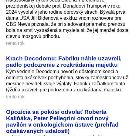
prezidentskej debate proti Donaldovi Trumpovi v roku
2024 vyvolal v jeho rodine obrovský strach. Bývalá prvá
dáma USA Jill Bidenová v exkluzívnom rozhovore pre
CBS News priznala, že pri sledovaní priameho prenosu
bola na smrť vystrašená a myslela si, že jej manžel dostal
cievnu mozgovú príhodu.
tento rok
Krach Decodomu: Fabriku náhle uzavreli,
padlo podozrenie z rozkrádania majetku
Kým vedenie Decodomu hovorí o dôstojnom konci a
odmieta akékoľvek pochybenia, stovky zamestnancov už
mesiace nevideli svoje výplaty. Fabriku začiatkom tohto
týždňa uzavreli pre podozrenia z rozkrádania majetku.
tento rok
Opozícia sa pokúsi odvolať Roberta
Kaliňáka, Peter Pellegrini otvorí nový
pavilón v onkologickom ústave (prehľad
očakávaných udalostí)