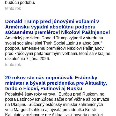
budúcu podobu.
tento rok
Donald Trump pred júnovými voľbami v
Arménsku vyjadril absolútnu podporu
súčasnému premiérovi Nikolovi Pašinjanovi
Americký prezident Donald Trump vyjadril v stredu na
svojej sociálnej sieti Truth Social „úplnú a absolútnu“
podporu arménskemu premiérovi Nikolovi Pašinjanovi
pred kľúčovými parlamentnými voľbami, ktoré sa v krajine
uskutočnia 7. júna 2026.
tento rok
20 rokov ste nás nepočúvali. Estónsky
minister a bývalá prezidentka pre Aktuality,
tvrdo o Ficovi, Putinovi aj Rusku
Pobaltské štáty roky varovali Európu pred Ruskom, no
podľa Estóncov ich Západ začal brať vážne až po invázii
na Ukrajinu. Súčasný estónsky minister zahraničných
vecí Margus Tsahkna aj bývalá prezidentka Kersti
Kaljulaid v rozhovore pre Aktuality.sk hovoria o ruskej