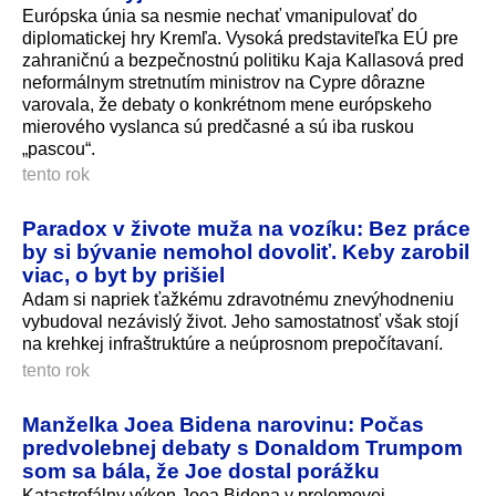
Európska únia sa nesmie nechať vmanipulovať do
diplomatickej hry Kremľa. Vysoká predstaviteľka EÚ pre
zahraničnú a bezpečnostnú politiku Kaja Kallasová pred
neformálnym stretnutím ministrov na Cypre dôrazne
varovala, že debaty o konkrétnom mene európskeho
mierového vyslanca sú predčasné a sú iba ruskou
„pascou“.
tento rok
Paradox v živote muža na vozíku: Bez práce
by si bývanie nemohol dovoliť. Keby zarobil
viac, o byt by prišiel
Adam si napriek ťažkému zdravotnému znevýhodneniu
vybudoval nezávislý život. Jeho samostatnosť však stojí
na krehkej infraštruktúre a neúprosnom prepočítavaní.
tento rok
Manželka Joea Bidena narovinu: Počas
predvolebnej debaty s Donaldom Trumpom
som sa bála, že Joe dostal porážku
Katastrofálny výkon Joea Bidena v prelomovej