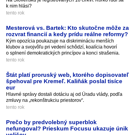
k nim hlási?
tento rok
Mesterová vs. Bartek: Kto skutočne môže za
rozvrat financií a kedy prídu reálne reformy?
Kým opozícia poukazuje na diskrimináciu menších
klubov a svojvôľu pri vedení schôdzí, koalícia hovorí
o splnení demokratických princípov a konci strašenia.
tento rok
Štát platí proruský web, ktorého dopisovateľ
špehoval pre Kremeľ. Kaliňák poslal tisíce
eur
Hlavné správy dostali dotáciu aj od Úradu vlády, podľa
zmluvy na „rekonštrukciu priestorov“.
tento rok
Prečo by predvolebný superblok
nefungoval? Prieskum Focusu ukazuje únik
voličov