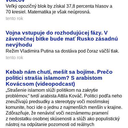
Veľký opozičný blok by získal 37,8 percenta hlasov a
70 kresiel. Matematika je však neúprosná.
tento rok
Vojna vstupuje do rozhodujúcej fázy. V
záverečnej bitke bude mať Rusko zásadnú
nevýhodu
Režim Vladimira Putina sa dostáva pod čoraz väčší tlak.
tento rok
Kebab nám chutí, mešít sa bojíme. Prečo
politici strašia islamom? S arabistom
Kovácsom (videopodcast)
„Strašenie islamom slúži politikom na zakrytie
problémov,“ tvrdí arabista Attila Kováč. Politici podľa neho
zneužívajú pred­sudky a stereotypy voči moslimskej
komunite, hoci ide o jednu z najmenších menšín v krajine.
Zdôrazňuje, že nenávisť voči neznámemu pramení
z nedostatku osobnej skúsenosti a slúži ako populistický
nástroj na odpútanie pozornosti od reálnych