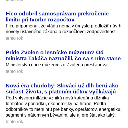
Fico odobril samosprávam prekročenie
limitu pri tvorbe rozpočtov
Fico pripomenul, že vláda nemá v úmysle predložiť návrh
novely ústavného zákona o rozpočtovej zodpovednosti.
tento rok
Príde Zvolen o lesnícke múzeum? Od
ministra Takáča naznačili, čo sa s ním stane
Ministerstvo chce múzeum zo Zvolena presťahovať.
tento rok
Nová éra chudoby: Slováci už dlh berú ako
súčasť života, s platením účtov vyčkávajú
Pod vplyvom inflácie vzniká nová kategória dlžníka –
formálne v poriadku, ekonomicky na hrane. Podľa
odborníkov to mení hru pre banky, operátorov, energetiku,
segment s nájomným bývaním, ale aj pre štát ako taký.
tento rok