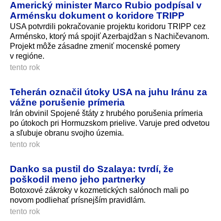
Americký minister Marco Rubio podpísal v
Arménsku dokument o koridore TRIPP
USA potvrdili pokračovanie projektu koridoru TRIPP cez
Arménsko, ktorý má spojiť Azerbajdžan s Nachičevanom.
Projekt môže zásadne zmeniť mocenské pomery
v regióne.
tento rok
Teherán označil útoky USA na juhu Iránu za
vážne porušenie prímeria
Irán obvinil Spojené štáty z hrubého porušenia prímeria
po útokoch pri Hormuzskom prielive. Varuje pred odvetou
a sľubuje obranu svojho územia.
tento rok
Danko sa pustil do Szalaya: tvrdí, že
poškodil meno jeho partnerky
Botoxové zákroky v kozmetických salónoch mali po
novom podliehať prísnejším pravidlám.
tento rok