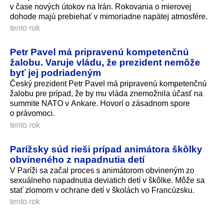
v čase nových útokov na Irán. Rokovania o mierovej
dohode majú prebiehať v mimoriadne napätej atmosfére.
tento rok
Petr Pavel má pripravenú kompetenčnú
žalobu. Varuje vládu, že prezident nemôže
byť jej podriadeným
Český prezident Petr Pavel má pripravenú kompetenčnú
žalobu pre prípad, že by mu vláda znemožnila účasť na
summite NATO v Ankare. Hovorí o zásadnom spore
o právomoci.
tento rok
Parížsky súd rieši prípad animátora škôlky
obvineného z napadnutia detí
V Paríži sa začal proces s animátorom obvineným zo
sexuálneho napadnutia deviatich detí v škôlke. Môže sa
stať zlomom v ochrane detí v školách vo Francúzsku.
tento rok