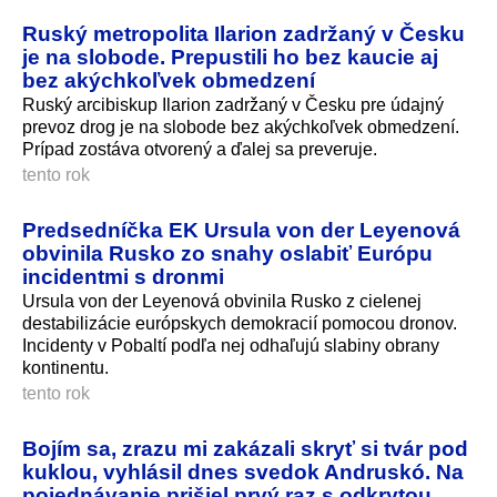
Ruský metropolita Ilarion zadržaný v Česku
je na slobode. Prepustili ho bez kaucie aj
bez akýchkoľvek obmedzení
Ruský arcibiskup Ilarion zadržaný v Česku pre údajný
prevoz drog je na slobode bez akýchkoľvek obmedzení.
Prípad zostáva otvorený a ďalej sa preveruje.
tento rok
Predsedníčka EK Ursula von der Leyenová
obvinila Rusko zo snahy oslabiť Európu
incidentmi s dronmi
Ursula von der Leyenová obvinila Rusko z cielenej
destabilizácie európskych demokracií pomocou dronov.
Incidenty v Pobaltí podľa nej odhaľujú slabiny obrany
kontinentu.
tento rok
Bojím sa, zrazu mi zakázali skryť si tvár pod
kuklou, vyhlásil dnes svedok Andruskó. Na
pojednávanie prišiel prvý raz s odkrytou