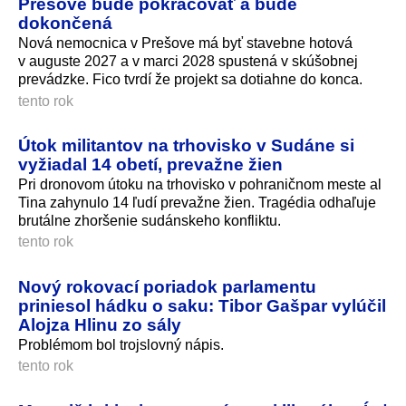
Prešove bude pokračovať a bude
dokončená
Nová nemocnica v Prešove má byť stavebne hotová
v auguste 2027 a v marci 2028 spustená v skúšobnej
prevádzke. Fico tvrdí že projekt sa dotiahne do konca.
tento rok
Útok militantov na trhovisko v Sudáne si
vyžiadal 14 obetí, prevažne žien
Pri dronovom útoku na trhovisko v pohraničnom meste al
Tina zahynulo 14 ľudí prevažne žien. Tragédia odhaľuje
brutálne zhoršenie sudánskeho konfliktu.
tento rok
Nový rokovací poriadok parlamentu
priniesol hádku o saku: Tibor Gašpar vylúčil
Alojza Hlinu zo sály
Problémom bol trojslovný nápis.
tento rok