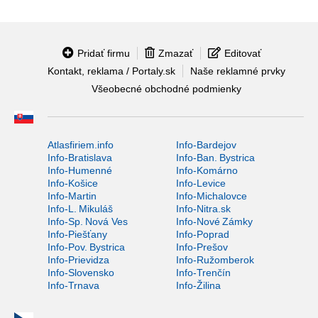
Pridať firmu
Zmazať
Editovať
Kontakt, reklama / Portaly.sk
Naše reklamné prvky
Všeobecné obchodné podmienky
Atlasfiriem.info
Info-Bardejov
Info-Bratislava
Info-Ban. Bystrica
Info-Humenné
Info-Komárno
Info-Košice
Info-Levice
Info-Martin
Info-Michalovce
Info-L. Mikuláš
Info-Nitra.sk
Info-Sp. Nová Ves
Info-Nové Zámky
Info-Piešťany
Info-Poprad
Info-Pov. Bystrica
Info-Prešov
Info-Prievidza
Info-Ružomberok
Info-Slovensko
Info-Trenčín
Info-Trnava
Info-Žilina