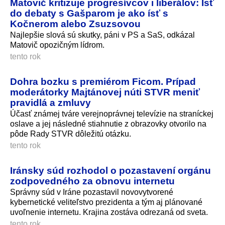
Matovič kritizuje progresívcov i liberálov: Ísť
do debaty s Gašparom je ako ísť s
Kočnerom alebo Zsuzsovou
Najlepšie slová sú skutky, páni v PS a SaS, odkázal
Matovič opozičným lídrom.
tento rok
Dohra bozku s premiérom Ficom. Prípad
moderátorky Majtánovej núti STVR meniť
pravidlá a zmluvy
Účasť známej tváre verejnoprávnej televízie na straníckej
oslave a jej následné stiahnutie z obrazovky otvorilo na
pôde Rady STVR dôležitú otázku.
tento rok
Iránsky súd rozhodol o pozastavení orgánu
zodpovedného za obnovu internetu
Správny súd v Iráne pozastavil novovytvorené
kybernetické veliteľstvo prezidenta a tým aj plánované
uvoľnenie internetu. Krajina zostáva odrezaná od sveta.
tento rok