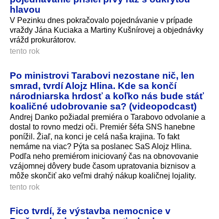
hlavou
V Pezinku dnes pokračovalo pojednávanie v prípade
vraždy Jána Kuciaka a Martiny Kušnírovej a objednávky
vrážd prokurátorov.
tento rok
Po ministrovi Tarabovi nezostane nič, len
smrad, tvrdí Alojz Hlina. Kde sa končí
národniarska hrdosť a koľko nás bude stáť
koaličné udobrovanie sa? (videopodcast)
Andrej Danko požiadal premiéra o Tarabovo odvolanie a
dostal to rovno medzi oči. Premiér šéfa SNS hanebne
ponížil. Žiaľ, na konci je celá naša krajina. To fakt
nemáme na viac? Pýta sa poslanec SaS Alojz Hlina.
Podľa neho premiérom iniciovaný čas na obnovovanie
vzájomnej dôvery bude časom upratovania biznisov a
môže skončiť ako veľmi drahý nákup koaličnej lojality.
tento rok
Fico tvrdí, že výstavba nemocnice v