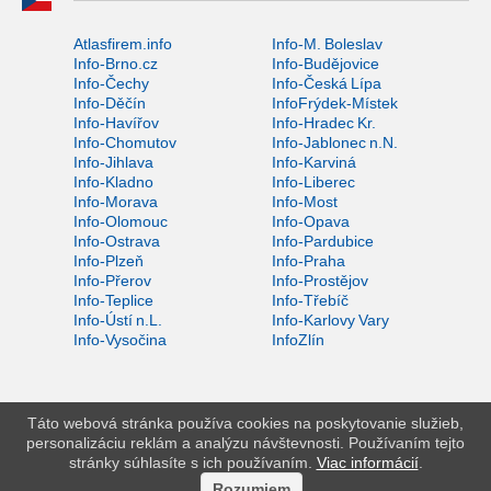
Atlasfirem.info
Info-M. Boleslav
Info-Brno.cz
Info-Budějovice
Info-Čechy
Info-Česká Lípa
Info-Děčín
InfoFrýdek-Místek
Info-Havířov
Info-Hradec Kr.
Info-Chomutov
Info-Jablonec n.N.
Info-Jihlava
Info-Karviná
Info-Kladno
Info-Liberec
Info-Morava
Info-Most
Info-Olomouc
Info-Opava
Info-Ostrava
Info-Pardubice
Info-Plzeň
Info-Praha
Info-Přerov
Info-Prostějov
Info-Teplice
Info-Třebíč
Info-Ústí n.L.
Info-Karlovy Vary
Info-Vysočina
InfoZlín
Táto webová stránka používa cookies na poskytovanie služieb,
personalizáciu reklám a analýzu návštevnosti. Používaním tejto
stránky súhlasíte s ich používaním.
Viac informácií
.
Rozumiem