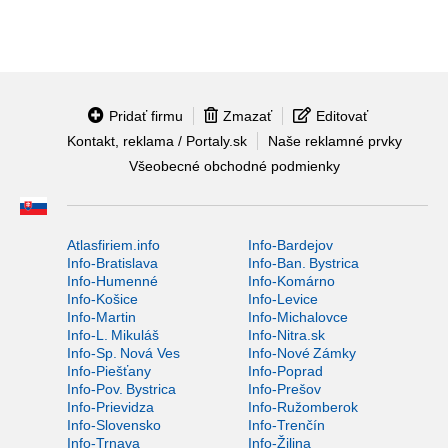
Pridať firmu
Zmazať
Editovať
Kontakt, reklama / Portaly.sk
Naše reklamné prvky
Všeobecné obchodné podmienky
Atlasfiriem.info
Info-Bardejov
Info-Bratislava
Info-Ban. Bystrica
Info-Humenné
Info-Komárno
Info-Košice
Info-Levice
Info-Martin
Info-Michalovce
Info-L. Mikuláš
Info-Nitra.sk
Info-Sp. Nová Ves
Info-Nové Zámky
Info-Piešťany
Info-Poprad
Info-Pov. Bystrica
Info-Prešov
Info-Prievidza
Info-Ružomberok
Info-Slovensko
Info-Trenčín
Info-Trnava
Info-Žilina