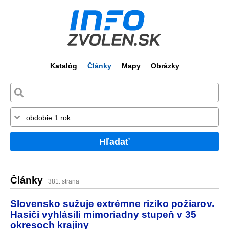
Katalóg
Články
Mapy
Obrázky
Hľadať
Články
381. strana
Slovensko sužuje extrémne riziko požiarov.
Hasiči vyhlásili mimoriadny stupeň v 35
okresoch krajiny