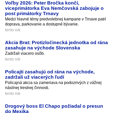
Voľby 2026: Peter Bročka končí,
viceprimátorka Eva Nemčovská zabojuje o
post primátorky Trnavy
Medzi hlavné témy predvolebnej kampane v Trnave patrí
doprava, parkovanie a dostupné bývanie.
tento rok
Akcia Brat: Protizločinecká jednotka od rána
zasahuje na východe Slovenska
Zadržali viacero osôb.
tento rok
Policajti zasahujú od rána na východe,
zadržali už viacerých ľudí
Policajná akcia sa zameriava na podozrivých z vážnej
násilnej trestnej činnosti.
tento rok
Drogový boss El Chapo požiadal o presun
do Mexika