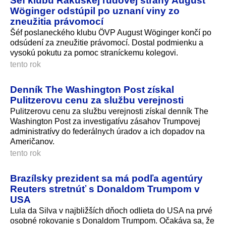
Šéf klubu Rakúskej ľudovej strany August
Wöginger odstúpil po uznaní viny zo
zneužitia právomocí
Šéf poslaneckého klubu ÖVP August Wöginger končí po
odsúdení za zneužitie právomocí. Dostal podmienku a
vysokú pokutu za pomoc straníckemu kolegovi.
tento rok
Denník The Washington Post získal
Pulitzerovu cenu za službu verejnosti
Pulitzerovu cenu za službu verejnosti získal denník The
Washington Post za investigatívu zásahov Trumpovej
administratívy do federálnych úradov a ich dopadov na
Američanov.
tento rok
Brazílsky prezident sa má podľa agentúry
Reuters stretnúť s Donaldom Trumpom v
USA
Lula da Silva v najbližších dňoch odlieta do USA na prvé
osobné rokovanie s Donaldom Trumpom. Očakáva sa, že