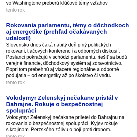
vo Washingtone preberú kľúčové témy vzťahov.
tento rok
Rokovania parlamentu, témy o dôchodkoch
aj energetike (prehľad očakávaných
udalostí)
Slovensko dnes čaká nabitý deň plný politických
rokovaní, tlačových konferencií a odborných diskusií.
Poslanci pokračujú v schôdzi parlamentu, riešiť sa budú
verejné financie, dôchodkový systém aj zdravotníctvo.
Popri tom prebehnú aj viaceré regionálne a odborné
podujatia – od energetiky až po školstvo či vedu.
tento rok
Volodymyr Zelenskyj nečakane pristál v
Bahrajne. Rokuje o bezpečnostnej
spolupráci
Volodymyr Zelenskyj nečakane priletel do Bahrajnu na
rokovania o bezpečnostnej spolupráci. Kyjev rokuje
s krajinami Perzského zálivu o boji proti dronom.
tento rok