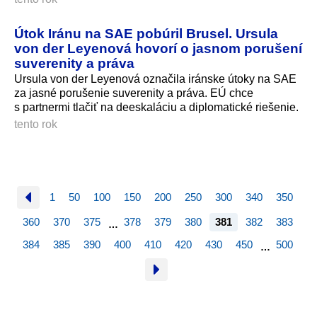
Útok Iránu na SAE pobúril Brusel. Ursula
von der Leyenová hovorí o jasnom porušení
suverenity a práva
Ursula von der Leyenová označila iránske útoky na SAE
za jasné porušenie suverenity a práva. EÚ chce
s partnermi tlačiť na deeskaláciu a diplomatické riešenie.
tento rok
1
50
100
150
200
250
300
340
350
360
370
375
378
379
380
381
382
383
…
384
385
390
400
410
420
430
450
500
…