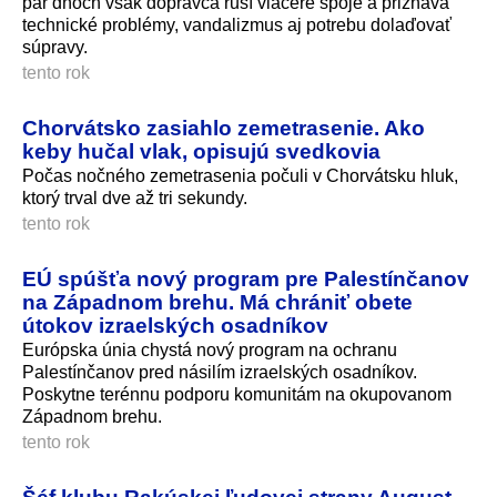
pár dňoch však dopravca ruší viaceré spoje a priznáva
technické problémy, vandalizmus aj potrebu dolaďovať
súpravy.
tento rok
Chorvátsko zasiahlo zemetrasenie. Ako
keby hučal vlak, opisujú svedkovia
Počas nočného zemetrasenia počuli v Chorvátsku hluk,
ktorý trval dve až tri sekundy.
tento rok
EÚ spúšťa nový program pre Palestínčanov
na Západnom brehu. Má chrániť obete
útokov izraelských osadníkov
Európska únia chystá nový program na ochranu
Palestínčanov pred násilím izraelských osadníkov.
Poskytne terénnu podporu komunitám na okupovanom
Západnom brehu.
tento rok