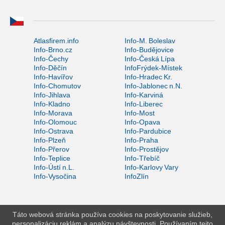
Atlasfirem.info
Info-M. Boleslav
Info-Brno.cz
Info-Budějovice
Info-Čechy
Info-Česká Lípa
Info-Děčín
InfoFrýdek-Místek
Info-Havířov
Info-Hradec Kr.
Info-Chomutov
Info-Jablonec n.N.
Info-Jihlava
Info-Karviná
Info-Kladno
Info-Liberec
Info-Morava
Info-Most
Info-Olomouc
Info-Opava
Info-Ostrava
Info-Pardubice
Info-Plzeň
Info-Praha
Info-Přerov
Info-Prostějov
Info-Teplice
Info-Třebíč
Info-Ústí n.L.
Info-Karlovy Vary
Info-Vysočina
InfoZlín
Táto webová stránka používa cookies na poskytovanie služieb,
personalizáciu reklám a analýzu návštevnosti. Používaním tejto