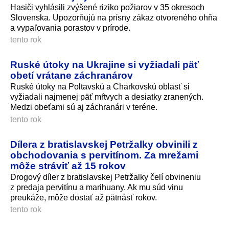
Hasiči vyhlásili zvýšené riziko požiarov v 35 okresoch
Slovenska. Upozorňujú na prísny zákaz otvoreného ohňa
a vypaľovania porastov v prírode.
tento rok
Ruské útoky na Ukrajine si vyžiadali päť
obetí vrátane záchranárov
Ruské útoky na Poltavskú a Charkovskú oblasť si
vyžiadali najmenej päť mŕtvych a desiatky zranených.
Medzi obeťami sú aj záchranári v teréne.
tento rok
Dílera z bratislavskej Petržalky obvinili z
obchodovania s pervitínom. Za mrežami
môže stráviť až 15 rokov
Drogový díler z bratislavskej Petržalky čelí obvineniu
z predaja pervitínu a marihuany. Ak mu súd vinu
preukáže, môže dostať až pätnásť rokov.
tento rok