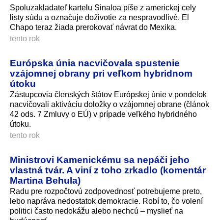
Spoluzakladateľ kartelu Sinaloa píše z americkej cely
listy súdu a označuje doživotie za nespravodlivé. El
Chapo teraz žiada prerokovať návrat do Mexika.
tento rok
Európska únia nacvičovala spustenie
vzájomnej obrany pri veľkom hybridnom
útoku
Zástupcovia členských štátov Európskej únie v pondelok
nacvičovali aktiváciu doložky o vzájomnej obrane (článok
42 ods. 7 Zmluvy o EÚ) v prípade veľkého hybridného
útoku.
tento rok
Ministrovi Kamenickému sa nepáči jeho
vlastná tvár. A viní z toho zrkadlo (komentár
Martina Behula)
Radu pre rozpočtovú zodpovednosť potrebujeme preto,
lebo napráva nedostatok demokracie. Robí to, čo volení
politici často nedokážu alebo nechcú – myslieť na