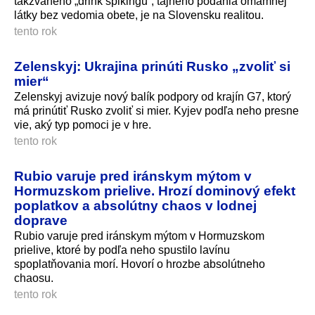
takzvaného „drink spikingu“, tajného podania omamnej
látky bez vedomia obete, je na Slovensku realitou.
tento rok
Zelenskyj: Ukrajina prinúti Rusko „zvoliť si
mier“
Zelenskyj avizuje nový balík podpory od krajín G7, ktorý
má prinútiť Rusko zvoliť si mier. Kyjev podľa neho presne
vie, aký typ pomoci je v hre.
tento rok
Rubio varuje pred iránskym mýtom v
Hormuzskom prielive. Hrozí dominový efekt
poplatkov a absolútny chaos v lodnej
doprave
Rubio varuje pred iránskym mýtom v Hormuzskom
prielive, ktoré by podľa neho spustilo lavínu
spoplatňovania morí. Hovorí o hrozbe absolútneho
chaosu.
tento rok