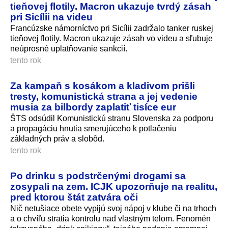
tieňovej flotily. Macron ukazuje tvrdý zásah
pri Sicílii na videu
Francúzske námorníctvo pri Sicílii zadržalo tanker ruskej
tieňovej flotily. Macron ukazuje zásah vo videu a sľubuje
neúprosné uplatňovanie sankcií.
tento rok
Za kampaň s kosákom a kladivom prišli
tresty, komunistická strana a jej vedenie
musia za bilbordy zaplatiť tisíce eur
ŠTS odsúdil Komunistickú stranu Slovenska za podporu
a propagáciu hnutia smerujúceho k potlačeniu
základných práv a slobôd.
tento rok
Po drinku s podstrčenými drogami sa
zosypali na zem. ICJK upozorňuje na realitu,
pred ktorou štát zatvára oči
Nič netušiace obete vypijú svoj nápoj v klube či na trhoch
a o chvíľu stratia kontrolu nad vlastným telom. Fenomén