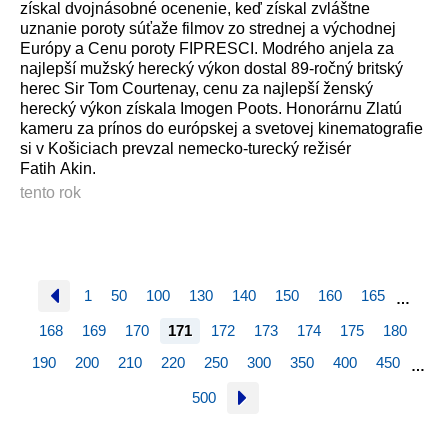
získal dvojnásobné ocenenie, keď získal zvláštne
uznanie poroty súťaže filmov zo strednej a východnej
Európy a Cenu poroty FIPRESCI. Modrého anjela za
najlepší mužský herecký výkon dostal 89-ročný britský
herec Sir Tom Courtenay, cenu za najlepší ženský
herecký výkon získala Imogen Poots. Honorárnu Zlatú
kameru za prínos do európskej a svetovej kinematografie
si v Košiciach prevzal nemecko-turecký režisér
Fatih Akin.
tento rok
1
50
100
130
140
150
160
165
…
168
169
170
171
172
173
174
175
180
190
200
210
220
250
300
350
400
450
…
500