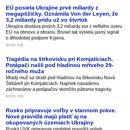
EÚ posiela Ukrajine prvé miliardy z
megapôžičky. Oznámila Von der Leyen, že
3,2 miliardy prídu už vo štvrtok
Ukrajina dostáva prvých 3,2 miliardy eur z veľkého úveru
EÚ na obnovu a obranu. Brusel tak vysiela jasný signál
o dlhodobej podpore Kyjeva.
tento rok
Tragédia na štrkovisku pri Komjaticiach.
Potápači našli pod hladinou mŕtveho 29-
ročného muža
Mladý muž sa stratil pod hladinou na štrkovisku Nová
Štrkáreň pri Komjaticiach. Napriek nasadeniu
záchranárov a potápačov skončilo pátranie tragicky.
tento rok
Rusko pripravuje voľby v stannom práve.
Nové pravidlá majú platiť aj na
okupovaných územiach Ukrajiny
Ruská ÚVK pripravuje osobitné pravidlá volieb