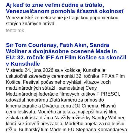
Aj keď to znie veľmi čudne a trúfalo,
Venezuelčanom pomohla šťastná okolnosť
Venezuelské zemetrasenie je tragickou pripomienkou
starých známych právd.
tento rok
Sir Tom Courtenay, Fatih Akin, Sandra
Wollner a dvojnásobne ocenené Made in
EU: 32. ročník IFF Art Film Košice sa skončil
v Kunsthalle
V stredu 24. júna 2026 sa v košickej Kunsthalle
uskutočnil záverečný ceremoniál 32. ročníka IFF Art Film
Košice. Festival počas neho vyhlásil víťazov troch
medzinárodných súťaží i samostatnej Ceny
Medzinárodnej federácie filmových kritikov FIPRESCI,
odovzdal honorárnu Zlatú kameru za prínos do
kinematografie a Divácku cenu JOJ Cinema. Hlavnú
cenu festivalu, Modrého anjela za najlepší hraný film,
získala rakúska dráma Navždy režisérky Sandry Wollner,
ktorá si zároveň prevzala aj Modrého anjela za najlepšiu
réžiu. Bulharský film Made in EU Stephana Komandareva