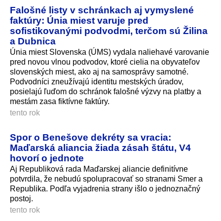
Falošné listy v schránkach aj vymyslené
faktúry: Únia miest varuje pred
sofistikovanými podvodmi, terčom sú Žilina
a Dubnica
Únia miest Slovenska (ÚMS) vydala naliehavé varovanie
pred novou vlnou podvodov, ktoré cielia na obyvateľov
slovenských miest, ako aj na samosprávy samotné.
Podvodníci zneužívajú identitu mestských úradov,
posielajú ľuďom do schránok falošné výzvy na platby a
mestám zasa fiktívne faktúry.
tento rok
Spor o Benešove dekréty sa vracia:
Maďarská aliancia žiada zásah štátu, V4
hovorí o jednote
Aj Republiková rada Maďarskej aliancie definitívne
potvrdila, že nebudú spolupracovať so stranami Smer a
Republika. Podľa vyjadrenia strany išlo o jednoznačný
postoj.
tento rok