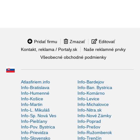
Pridať firmu
Zmazať
Editovať
Kontakt, reklama / Portaly.sk
Naše reklamné prvky
Všeobecné obchodné podmienky
Atlasfiriem.info
Info-Bardejov
Info-Bratislava
Info-Ban. Bystrica
Info-Humenné
Info-Komárno
Info-Košice
Info-Levice
Info-Martin
Info-Michalovce
Info-L. Mikuláš
Info-Nitra.sk
Info-Sp. Nová Ves
Info-Nové Zámky
Info-Piešťany
Info-Poprad
Info-Pov. Bystrica
Info-Prešov
Info-Prievidza
Info-Ružomberok
Info-Slovensko
Info-Trenčín