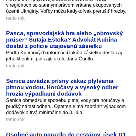
v regiónoch so stanným právom vrátane okupovaných
území Ukrajiny. Voľby môžu kedykoľvek prerušiť hrozby.
tento rok
Pasca, spravodajská hra alebo „obrovský
prúser“ Šutaja Eštoka? Advokát Kubina
dostal z polície utajovanú zásielku
Podľa Kubinových informácií takúto zásielku dostali aj
jeho klientim, policajti okolo Jána Čurillu.
tento rok
Senica zavádza prísny zákaz plytvania
pitnou vodou. Horúčavy a vysoký odber
hrozia výpadkami dodávok
Senica obmedzuje spotrebu pitnej vody pre horúčavy a
prudký nárast odberu. Opatrenie má zabrániť výpadkom
dodávok a trvá minimálne do 3. júla.
tento rok
Osobné auto narazilo do cestárov, úsek D1