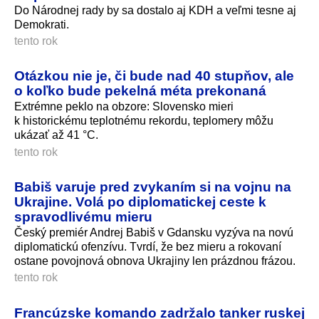
Do Národnej rady by sa dostalo aj KDH a veľmi tesne aj
Demokrati.
tento rok
Otázkou nie je, či bude nad 40 stupňov, ale
o koľko bude pekelná méta prekonaná
Extrémne peklo na obzore: Slovensko mieri
k historickému teplotnému rekordu, teplomery môžu
ukázať až 41 °C.
tento rok
Babiš varuje pred zvykaním si na vojnu na
Ukrajine. Volá po diplomatickej ceste k
spravodlivému mieru
Český premiér Andrej Babiš v Gdansku vyzýva na novú
diplomatickú ofenzívu. Tvrdí, že bez mieru a rokovaní
ostane povojnová obnova Ukrajiny len prázdnou frázou.
tento rok
Francúzske komando zadržalo tanker ruskej