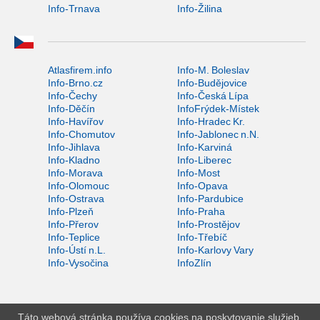
Info-Trnava
Info-Žilina
Atlasfirem.info
Info-M. Boleslav
Info-Brno.cz
Info-Budějovice
Info-Čechy
Info-Česká Lípa
Info-Děčín
InfoFrýdek-Místek
Info-Havířov
Info-Hradec Kr.
Info-Chomutov
Info-Jablonec n.N.
Info-Jihlava
Info-Karviná
Info-Kladno
Info-Liberec
Info-Morava
Info-Most
Info-Olomouc
Info-Opava
Info-Ostrava
Info-Pardubice
Info-Plzeň
Info-Praha
Info-Přerov
Info-Prostějov
Info-Teplice
Info-Třebíč
Info-Ústí n.L.
Info-Karlovy Vary
Info-Vysočina
InfoZlín
Táto webová stránka používa cookies na poskytovanie služieb,