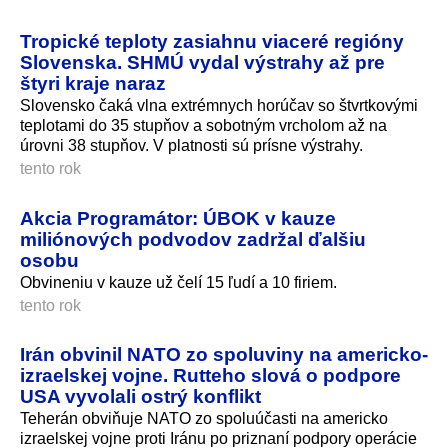
Tropické teploty zasiahnu viaceré regióny
Slovenska. SHMÚ vydal výstrahy až pre
štyri kraje naraz
Slovensko čaká vlna extrémnych horúčav so štvrtkovými
teplotami do 35 stupňov a sobotným vrcholom až na
úrovni 38 stupňov. V platnosti sú prísne výstrahy.
tento rok
Akcia Programátor: ÚBOK v kauze
miliónových podvodov zadržal ďalšiu
osobu
Obvineniu v kauze už čelí 15 ľudí a 10 firiem.
tento rok
Irán obvinil NATO zo spoluviny na americko-
izraelskej vojne. Rutteho slová o podpore
USA vyvolali ostrý konflikt
Teherán obviňuje NATO zo spoluúčasti na americko
izraelskej vojne proti Iránu po priznaní podpory operácie