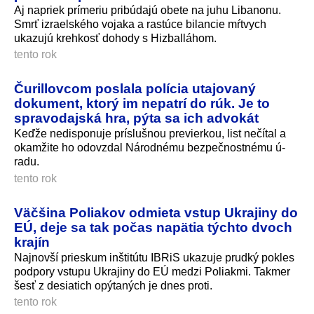
Aj napriek prímeriu pribúdajú obete na juhu Libanonu.
Smrť izraelského vojaka a rastúce bilancie mŕtvych
ukazujú krehkosť dohody s Hizballáhom.
tento rok
Čurillovcom poslala polícia utajovaný
dokument, ktorý im nepatrí do rúk. Je to
spravodajská hra, pýta sa ich advokát
Keďže nedisponuje príslušnou previerkou, list nečítal a
okamžite ho odovzdal Národnému bezpečnostnému ú­
radu.
tento rok
Väčšina Poliakov odmieta vstup Ukrajiny do
EÚ, deje sa tak počas napätia týchto dvoch
krajín
Najnovší prieskum inštitútu IBRiS ukazuje prudký pokles
podpory vstupu Ukrajiny do EÚ medzi Poliakmi. Takmer
šesť z desiatich opýtaných je dnes proti.
tento rok