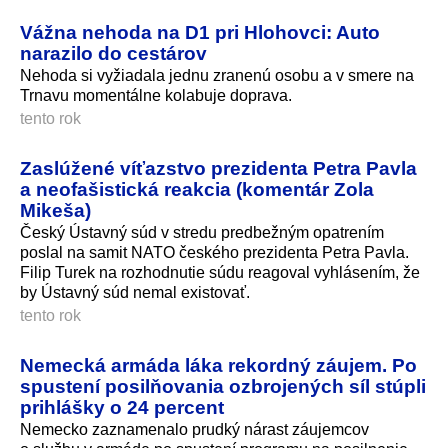
Vážna nehoda na D1 pri Hlohovci: Auto
narazilo do cestárov
Nehoda si vyžiadala jednu zranenú osobu a v smere na
Trnavu momentálne kolabuje doprava.
tento rok
Zaslúžené víťazstvo prezidenta Petra Pavla
a neofašistická reakcia (komentár Zola
Mikeša)
Český Ústavný súd v stredu predbežným opatrením
poslal na samit NATO českého prezidenta Petra Pavla.
Filip Turek na rozhodnutie súdu reagoval vyhlásením, že
by Ústavný súd nemal existovať.
tento rok
Nemecká armáda láka rekordný záujem. Po
spustení posilňovania ozbrojených síl stúpli
prihlášky o 24 percent
Nemecko zaznamenalo prudký nárast záujemcov