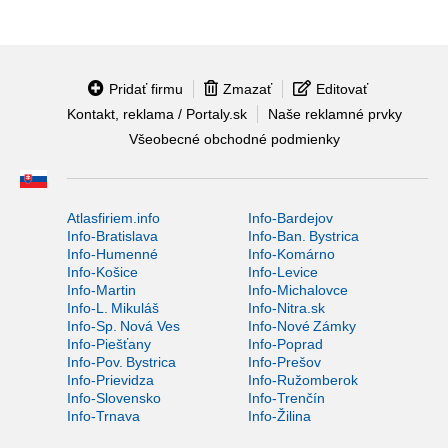
Pridať firmu
Zmazať
Editovať
Kontakt, reklama / Portaly.sk
Naše reklamné prvky
Všeobecné obchodné podmienky
Atlasfiriem.info
Info-Bardejov
Info-Bratislava
Info-Ban. Bystrica
Info-Humenné
Info-Komárno
Info-Košice
Info-Levice
Info-Martin
Info-Michalovce
Info-L. Mikuláš
Info-Nitra.sk
Info-Sp. Nová Ves
Info-Nové Zámky
Info-Piešťany
Info-Poprad
Info-Pov. Bystrica
Info-Prešov
Info-Prievidza
Info-Ružomberok
Info-Slovensko
Info-Trenčín
Info-Trnava
Info-Žilina