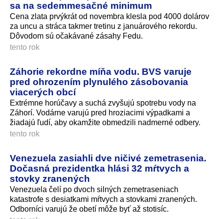
sa na sedemmesačné minimum
Cena zlata prvýkrát od novembra klesla pod 4000 dolárov
za uncu a stráca takmer tretinu z januárového rekordu.
Dôvodom sú očakávané zásahy Fedu.
tento rok
Záhorie rekordne míňa vodu. BVS varuje
pred ohrozením plynulého zásobovania
viacerých obcí
Extrémne horúčavy a suchá zvyšujú spotrebu vody na
Záhorí. Vodárne varujú pred hroziacimi výpadkami a
žiadajú ľudí, aby okamžite obmedzili nadmerné odbery.
tento rok
Venezuela zasiahli dve ničivé zemetrasenia.
Dočasná prezidentka hlási 32 mŕtvych a
stovky zranených
Venezuela čelí po dvoch silných zemetraseniach
katastrofe s desiatkami mŕtvych a stovkami zranených.
Odborníci varujú že obetí môže byť až stotisíc.