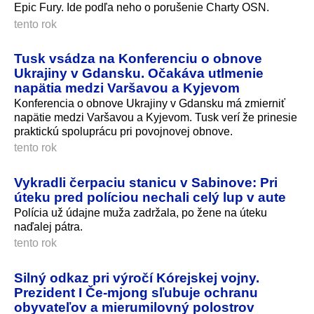
Epic Fury. Ide podľa neho o porušenie Charty OSN.
tento rok
Tusk vsádza na Konferenciu o obnove
Ukrajiny v Gdansku. Očakáva utlmenie
napätia medzi Varšavou a Kyjevom
Konferencia o obnove Ukrajiny v Gdansku má zmierniť
napätie medzi Varšavou a Kyjevom. Tusk verí že prinesie
praktickú spoluprácu pri povojnovej obnove.
tento rok
Vykradli čerpaciu stanicu v Sabinove: Pri
úteku pred políciou nechali celý lup v aute
Polícia už údajne muža zadržala, po žene na úteku
naďalej pátra.
tento rok
Silný odkaz pri výročí Kórejskej vojny.
Prezident I Če-mjong sľubuje ochranu
obyvateľov a mierumilovný polostrov