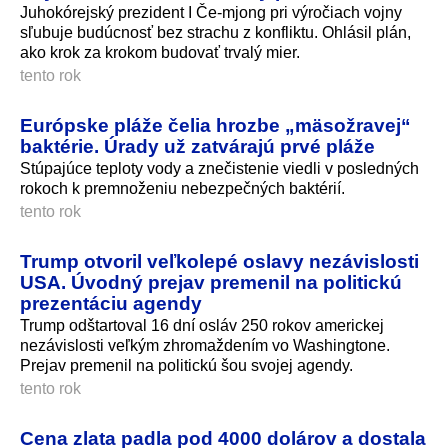
Juhokórejský prezident I Če-mjong pri výročiach vojny
sľubuje budúcnosť bez strachu z konfliktu. Ohlásil plán,
ako krok za krokom budovať trvalý mier.
tento rok
Európske pláže čelia hrozbe „mäsožravej“
baktérie. Úrady už zatvárajú prvé pláže
Stúpajúce teploty vody a znečistenie viedli v posledných
rokoch k premnoženiu nebezpečných baktérií.
tento rok
Trump otvoril veľkolepé oslavy nezávislosti
USA. Úvodný prejav premenil na politickú
prezentáciu agendy
Trump odštartoval 16 dní osláv 250 rokov americkej
nezávislosti veľkým zhromaždením vo Washingtone.
Prejav premenil na politickú šou svojej agendy.
tento rok
Cena zlata padla pod 4000 dolárov a dostala