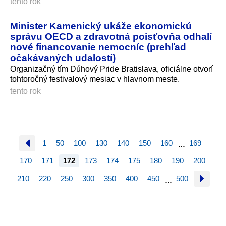
tento rok
Minister Kamenický ukáže ekonomickú
správu OECD a zdravotná poisťovňa odhalí
nové financovanie nemocníc (prehľad
očakávaných udalostí)
Organizačný tím Dúhový Pride Bratislava, oficiálne otvorí
tohtoročný festivalový mesiac v hlavnom meste.
tento rok
1
50
100
130
140
150
160
169
…
170
171
172
173
174
175
180
190
200
210
220
250
300
350
400
450
500
…