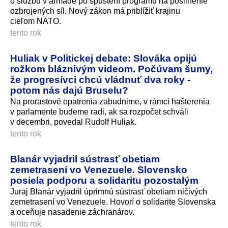
o službu v armáde po spustení programu na posilnenie
ozbrojených síl. Nový zákon má priblížiť krajinu
cieľom NATO.
tento rok
Huliak v Politickej debate: Slováka opijú
rožkom bláznivým videom. Počúvam šumy,
že progresívci chcú vládnuť dva roky -
potom nás dajú Bruselu?
Na prorastové opatrenia zabudnime, v rámci hašterenia
v parlamente budeme radi, ak sa rozpočet schváli
v decembri, povedal Rudolf Huliak.
tento rok
Blanár vyjadril sústrasť obetiam
zemetrasení vo Venezuele. Slovensko
posiela podporu a solidaritu pozostalým
Juraj Blanár vyjadril úprimnú sústrasť obetiam ničivých
zemetrasení vo Venezuele. Hovorí o solidarite Slovenska
a oceňuje nasadenie záchranárov.
tento rok